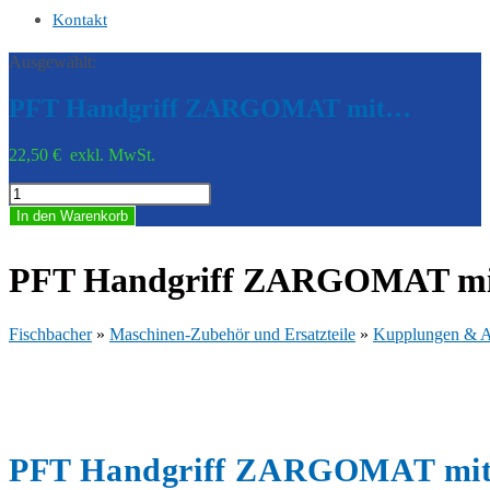
Kontakt
Ausgewählt:
PFT Handgriff ZARGOMAT mit…
22,50
€
exkl. MwSt.
PFT
Handgriff
In den Warenkorb
ZARGOMAT
mit
Adapter
PFT Handgriff ZARGOMAT mi
Menge
Fischbacher
»
Maschinen-Zubehör und Ersatzteile
»
Kupplungen & A
PFT Handgriff ZARGOMAT mit