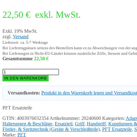
22,50
€
exkl. MwSt.
Exkl. 19% MwSt.
zzgl.
Versand
Lieferzeit: ca. 5-7 Werktage
Bei Lieferengpässen seitens des Herstellers kann es zu Abweichungen von der a
Bei Lieferungen in Nicht-EU-Länder können zusätzliche Zölle, Steuern und Gebü
Gesamtsumme
22,50
€
PFT
Handgriff
IN DEN WARENKORB
ZARGOMAT
mit
Versandkosten:
Produkt in den Warenkorb legen und Versandkos
Adapter
Menge
PFT Ersatzteile
GTIN: 4003976032354
Artikelnummer:
20240600
Kategorien:
Adapt
Halterungen & Beschläge
,
Ersatzteil
,
Griff
,
Handgriff
,
Kupplungen &
Förder- & Spritztechnik (Geräte & Verschleißteile)
,
PFT Ersatzteile
,
S
Marke:
PFT