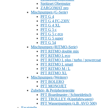
Spritzset Oberputze
ZARGOMAT pro
Mischpumpen (G-Serie)
PFT G 4
PFT G 4 FC-230V
PFT G 4 XL
PFT G 5 c
PFT G 5 c eco
PFT G 5 super
PFT G 54
Mischpumpen (RITMO-Serie)
PFT RITMO double mix
PFT RITMO L eco
PFT RITMO L plus / turbo / powercoat
PFT RITMO L smart
PFT RITMO M / L
PFT RITMO XL
Mischpumpen (Weitere)
PFT BOLERO
PFT MONOJET
Zubehör- & Peripheriegeräte
PFT Boardmaster / Schneidetisch
PFT TROLLEY (Kippfahrwagen)
PFT Wasserpumpen (z.B. AVO 500)
Ersatzteile