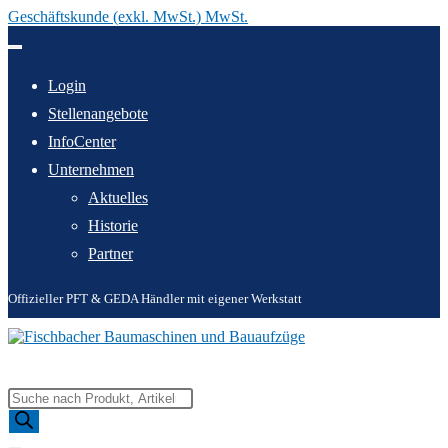
Geschäftskunde (exkl. MwSt.) MwSt.
Zum
Inhalt
springen
Login
Stellenangebote
InfoCenter
Unternehmen
Aktuelles
Historie
Partner
Offizieller PFT & GEDA Händler mit eigener Werkstatt
Products
search