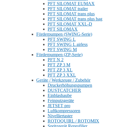
PFT SILOMAT EUMAX
PFT SILOMAT trailer
PFT SILOMAT trans plus
PFT SILOMAT trans plus bag
PFT SILOMAT XXL-D
PFT SILOMAX
Förderpumpen (SWING-Serie)
PFT SWING L
PFT SWING L airless
PFT SWING M
Förderpumpen (ZP-Serie)
PFT N 2
PFT ZP 3 M
PFT ZP 3 XL
PFT ZP 3 XXL
Geräte / Werkzeuge / Zubehör
Druckerhöhungspumpen
DUSTCATCHER
Einblashaube
Feinputzgeräte
JETSET pro
Luftkompressoren
Nivelliertaster
ROTOQUIRL / ROTOMIX
Spritzgerät Reprofilier