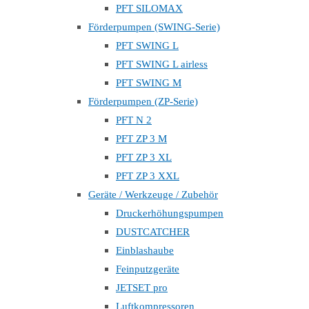
PFT SILOMAX
Förderpumpen (SWING-Serie)
PFT SWING L
PFT SWING L airless
PFT SWING M
Förderpumpen (ZP-Serie)
PFT N 2
PFT ZP 3 M
PFT ZP 3 XL
PFT ZP 3 XXL
Geräte / Werkzeuge / Zubehör
Druckerhöhungspumpen
DUSTCATCHER
Einblashaube
Feinputzgeräte
JETSET pro
Luftkompressoren