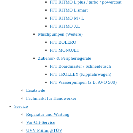
PFT RITMO L plus / turbo / powercoat
PFT RITMO L smart
PFT RITMO M / L
PFT RITMO XL
Mischpumpen (Weitere)
PFT BOLERO
PFT MONOJET
Zubehör- & Peripheriegeräte
PFT Boardmaster / Schneidetisch
PFT TROLLEY (Kippfahrwagen)
PFT Wasserpumpen (z.B. AVO 500)
Ersatzteile
Fachmarkt für Handwerker
Service
Reparatur und Wartung
Vor-Ort-Service
UVV Prüfung/TÜV