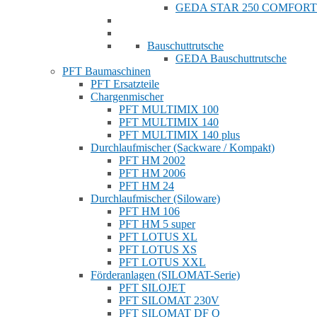
GEDA STAR 250 COMFORT
Bauschuttrutsche
GEDA Bauschuttrutsche
PFT Baumaschinen
PFT Ersatzteile
Chargenmischer
PFT MULTIMIX 100
PFT MULTIMIX 140
PFT MULTIMIX 140 plus
Durchlaufmischer (Sackware / Kompakt)
PFT HM 2002
PFT HM 2006
PFT HM 24
Durchlaufmischer (Siloware)
PFT HM 106
PFT HM 5 super
PFT LOTUS XL
PFT LOTUS XS
PFT LOTUS XXL
Förderanlagen (SILOMAT-Serie)
PFT SILOJET
PFT SILOMAT 230V
PFT SILOMAT DF Q