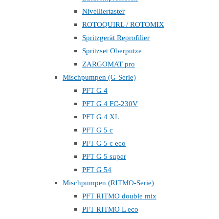
Nivelliertaster
ROTOQUIRL / ROTOMIX
Spritzgerät Reprofilier
Spritzset Oberputze
ZARGOMAT pro
Mischpumpen (G-Serie)
PFT G 4
PFT G 4 FC-230V
PFT G 4 XL
PFT G 5 c
PFT G 5 c eco
PFT G 5 super
PFT G 54
Mischpumpen (RITMO-Serie)
PFT RITMO double mix
PFT RITMO L eco