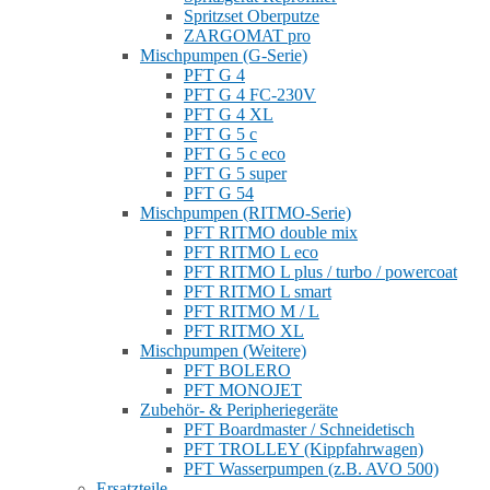
Spritzset Oberputze
ZARGOMAT pro
Mischpumpen (G-Serie)
PFT G 4
PFT G 4 FC-230V
PFT G 4 XL
PFT G 5 c
PFT G 5 c eco
PFT G 5 super
PFT G 54
Mischpumpen (RITMO-Serie)
PFT RITMO double mix
PFT RITMO L eco
PFT RITMO L plus / turbo / powercoat
PFT RITMO L smart
PFT RITMO M / L
PFT RITMO XL
Mischpumpen (Weitere)
PFT BOLERO
PFT MONOJET
Zubehör- & Peripheriegeräte
PFT Boardmaster / Schneidetisch
PFT TROLLEY (Kippfahrwagen)
PFT Wasserpumpen (z.B. AVO 500)
Ersatzteile