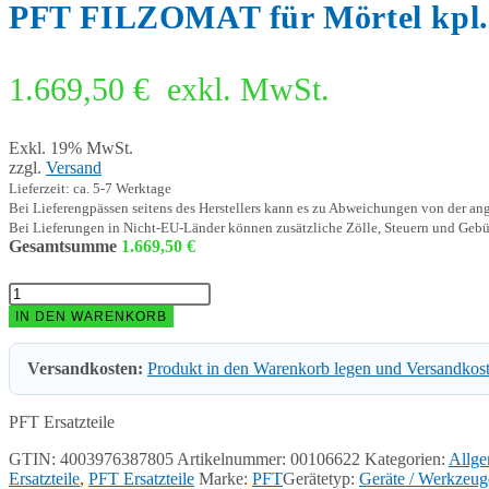
PFT FILZOMAT für Mörtel kpl.
1.669,50
€
exkl. MwSt.
Exkl. 19% MwSt.
zzgl.
Versand
Lieferzeit: ca. 5-7 Werktage
Bei Lieferengpässen seitens des Herstellers kann es zu Abweichungen von der a
Bei Lieferungen in Nicht-EU-Länder können zusätzliche Zölle, Steuern und Gebü
Gesamtsumme
1.669,50
€
PFT
FILZOMAT
IN DEN WARENKORB
für
Mörtel
Versandkosten:
Produkt in den Warenkorb legen und Versandkos
kpl.
Menge
PFT Ersatzteile
GTIN: 4003976387805
Artikelnummer:
00106622
Kategorien:
Allge
Ersatzteile
,
PFT Ersatzteile
Marke:
PFT
Gerätetyp:
Geräte / Werkzeug