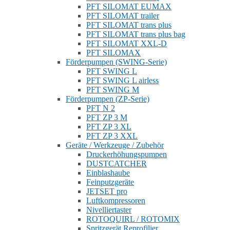
PFT SILOMAT EUMAX
PFT SILOMAT trailer
PFT SILOMAT trans plus
PFT SILOMAT trans plus bag
PFT SILOMAT XXL-D
PFT SILOMAX
Förderpumpen (SWING-Serie)
PFT SWING L
PFT SWING L airless
PFT SWING M
Förderpumpen (ZP-Serie)
PFT N 2
PFT ZP 3 M
PFT ZP 3 XL
PFT ZP 3 XXL
Geräte / Werkzeuge / Zubehör
Druckerhöhungspumpen
DUSTCATCHER
Einblashaube
Feinputzgeräte
JETSET pro
Luftkompressoren
Nivelliertaster
ROTOQUIRL / ROTOMIX
Spritzgerät Reprofilier