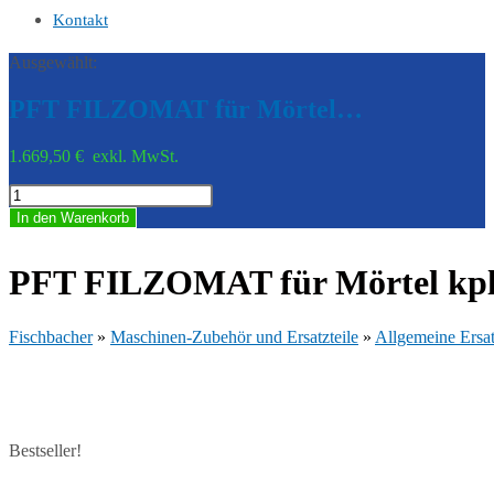
Kontakt
Ausgewählt:
PFT FILZOMAT für Mörtel…
1.669,50
€
exkl. MwSt.
PFT
FILZOMAT
In den Warenkorb
für
Mörtel
kpl.
PFT FILZOMAT für Mörtel kpl
Menge
Fischbacher
»
Maschinen-Zubehör und Ersatzteile
»
Allgemeine Ersat
Bestseller!