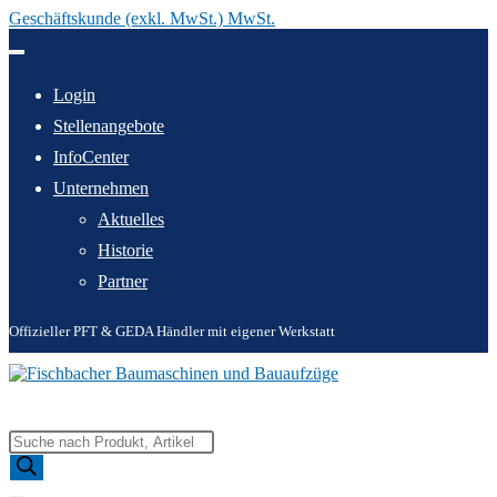
Geschäftskunde (exkl. MwSt.) MwSt.
Zum
Inhalt
springen
Login
Stellenangebote
InfoCenter
Unternehmen
Aktuelles
Historie
Partner
Offizieller PFT & GEDA Händler mit eigener Werkstatt
Products
search