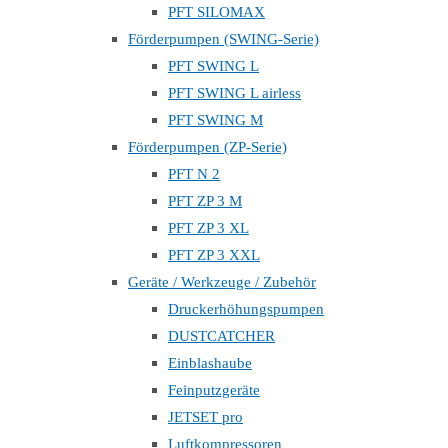
PFT SILOMAX
Förderpumpen (SWING-Serie)
PFT SWING L
PFT SWING L airless
PFT SWING M
Förderpumpen (ZP-Serie)
PFT N 2
PFT ZP 3 M
PFT ZP 3 XL
PFT ZP 3 XXL
Geräte / Werkzeuge / Zubehör
Druckerhöhungspumpen
DUSTCATCHER
Einblashaube
Feinputzgeräte
JETSET pro
Luftkompressoren