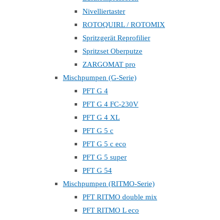
Nivelliertaster
ROTOQUIRL / ROTOMIX
Spritzgerät Reprofilier
Spritzset Oberputze
ZARGOMAT pro
Mischpumpen (G-Serie)
PFT G 4
PFT G 4 FC-230V
PFT G 4 XL
PFT G 5 c
PFT G 5 c eco
PFT G 5 super
PFT G 54
Mischpumpen (RITMO-Serie)
PFT RITMO double mix
PFT RITMO L eco