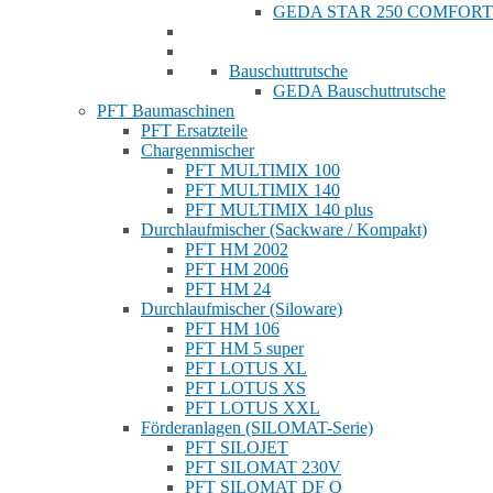
GEDA STAR 250 COMFORT
Bauschuttrutsche
GEDA Bauschuttrutsche
PFT Baumaschinen
PFT Ersatzteile
Chargenmischer
PFT MULTIMIX 100
PFT MULTIMIX 140
PFT MULTIMIX 140 plus
Durchlaufmischer (Sackware / Kompakt)
PFT HM 2002
PFT HM 2006
PFT HM 24
Durchlaufmischer (Siloware)
PFT HM 106
PFT HM 5 super
PFT LOTUS XL
PFT LOTUS XS
PFT LOTUS XXL
Förderanlagen (SILOMAT-Serie)
PFT SILOJET
PFT SILOMAT 230V
PFT SILOMAT DF Q