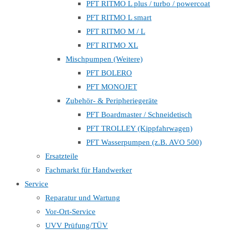
PFT RITMO L plus / turbo / powercoat
PFT RITMO L smart
PFT RITMO M / L
PFT RITMO XL
Mischpumpen (Weitere)
PFT BOLERO
PFT MONOJET
Zubehör- & Peripheriegeräte
PFT Boardmaster / Schneidetisch
PFT TROLLEY (Kippfahrwagen)
PFT Wasserpumpen (z.B. AVO 500)
Ersatzteile
Fachmarkt für Handwerker
Service
Reparatur und Wartung
Vor-Ort-Service
UVV Prüfung/TÜV