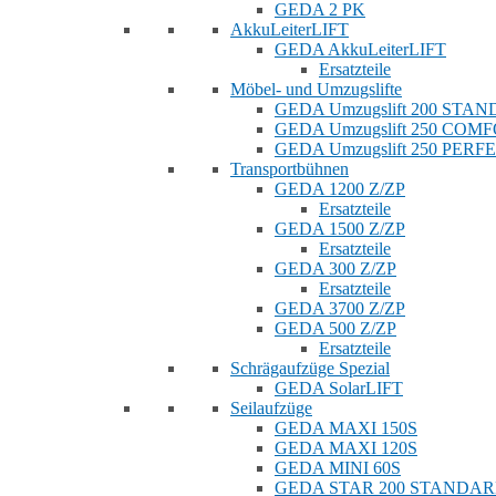
GEDA 2 PK
AkkuLeiterLIFT
GEDA AkkuLeiterLIFT
Ersatzteile
Möbel- und Umzugslifte
GEDA Umzugslift 200 STA
GEDA Umzugslift 250 COM
GEDA Umzugslift 250 PERF
Transportbühnen
GEDA 1200 Z/ZP
Ersatzteile
GEDA 1500 Z/ZP
Ersatzteile
GEDA 300 Z/ZP
Ersatzteile
GEDA 3700 Z/ZP
GEDA 500 Z/ZP
Ersatzteile
Schrägaufzüge Spezial
GEDA SolarLIFT
Seilaufzüge
GEDA MAXI 150S
GEDA MAXI 120S
GEDA MINI 60S
GEDA STAR 200 STANDA