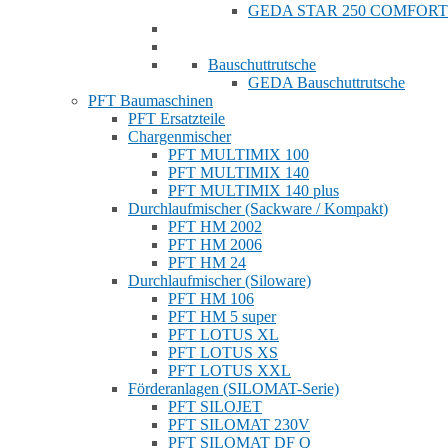
GEDA STAR 250 COMFORT
Bauschuttrutsche
GEDA Bauschuttrutsche
PFT Baumaschinen
PFT Ersatzteile
Chargenmischer
PFT MULTIMIX 100
PFT MULTIMIX 140
PFT MULTIMIX 140 plus
Durchlaufmischer (Sackware / Kompakt)
PFT HM 2002
PFT HM 2006
PFT HM 24
Durchlaufmischer (Siloware)
PFT HM 106
PFT HM 5 super
PFT LOTUS XL
PFT LOTUS XS
PFT LOTUS XXL
Förderanlagen (SILOMAT-Serie)
PFT SILOJET
PFT SILOMAT 230V
PFT SILOMAT DF Q