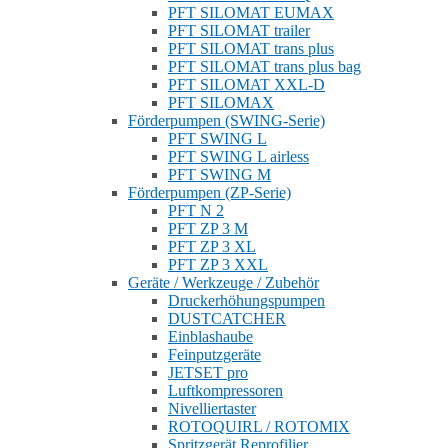
PFT SILOMAT EUMAX
PFT SILOMAT trailer
PFT SILOMAT trans plus
PFT SILOMAT trans plus bag
PFT SILOMAT XXL-D
PFT SILOMAX
Förderpumpen (SWING-Serie)
PFT SWING L
PFT SWING L airless
PFT SWING M
Förderpumpen (ZP-Serie)
PFT N 2
PFT ZP 3 M
PFT ZP 3 XL
PFT ZP 3 XXL
Geräte / Werkzeuge / Zubehör
Druckerhöhungspumpen
DUSTCATCHER
Einblashaube
Feinputzgeräte
JETSET pro
Luftkompressoren
Nivelliertaster
ROTOQUIRL / ROTOMIX
Spritzgerät Reprofilier