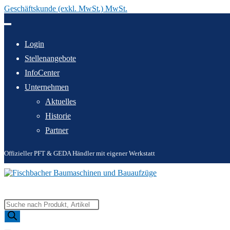
Geschäftskunde (exkl. MwSt.) MwSt.
Zum
Inhalt
springen
Login
Stellenangebote
InfoCenter
Unternehmen
Aktuelles
Historie
Partner
Offizieller PFT & GEDA Händler mit eigener Werkstatt
Products
search