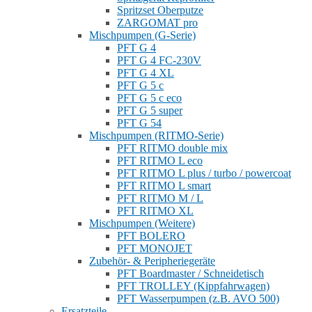
Spritzset Oberputze
ZARGOMAT pro
Mischpumpen (G-Serie)
PFT G 4
PFT G 4 FC-230V
PFT G 4 XL
PFT G 5 c
PFT G 5 c eco
PFT G 5 super
PFT G 54
Mischpumpen (RITMO-Serie)
PFT RITMO double mix
PFT RITMO L eco
PFT RITMO L plus / turbo / powercoat
PFT RITMO L smart
PFT RITMO M / L
PFT RITMO XL
Mischpumpen (Weitere)
PFT BOLERO
PFT MONOJET
Zubehör- & Peripheriegeräte
PFT Boardmaster / Schneidetisch
PFT TROLLEY (Kippfahrwagen)
PFT Wasserpumpen (z.B. AVO 500)
Ersatzteile