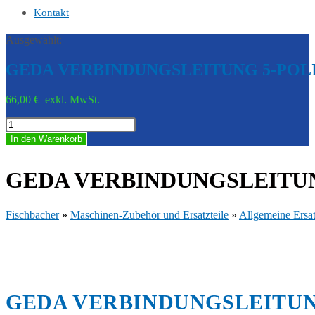
Kontakt
Ausgewählt:
GEDA VERBINDUNGSLEITUNG 5-POL
66,00
€
exkl. MwSt.
GEDA
VERBINDUNGSLEITUNG
In den Warenkorb
5-
POLIG
-
GEDA VERBINDUNGSLEITUNG
GED
K07001
Menge
Fischbacher
»
Maschinen-Zubehör und Ersatzteile
»
Allgemeine Ersat
GEDA VERBINDUNGSLEITUNG