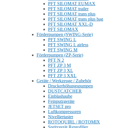
PFT SILOMAT EUMAX
PFT SILOMAT trailer
PFT SILOMAT trans plus
PFT SILOMAT trans plus bag
PFT SILOMAT XXL-D
PFT SILOMAX
Förderpumpen (SWING-Serie)
PFT SWING L
PFT SWING L airless
PFT SWING M
Förderpumpen (ZP-Serie)
PFT N 2
PFT ZP 3 M
PFT ZP 3 XL
PFT ZP 3 XXL
Geräte / Werkzeuge / Zubehör
Druckerhöhungspumpen
DUSTCATCHER
Einblashaube
Feinputzgeräte
JETSET pro
Luftkompressoren
Nivelliertaster
ROTOQUIRL / ROTOMIX
Spritzgerät Reprofilier