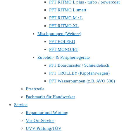
PFT RITMO L plus / turbo / powercoat
PFT RITMO L smart
PFT RITMO M / L
PFT RITMO XL
Mischpumpen (Weitere)
PFT BOLERO
PFT MONOJET
Zubehör- & Peripheriegeräte
PFT Boardmaster / Schneidetisch
PFT TROLLEY (Kippfahrwagen)
PFT Wasserpumpen (z.B. AVO 500)
Ersatzteile
Fachmarkt für Handwerker
Service
Reparatur und Wartung
Vor-Ort-Service
UVV Prüfung/TÜV