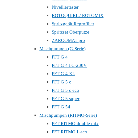
Nivelliertaster
ROTOQUIRL / ROTOMIX
Spritzgerät Reprofilier
Spritzset Oberputze
ZARGOMAT pro
Mischpumpen (G-Serie)
PFT G 4
PFT G 4 FC-230V
PFT G 4 XL
PFT G 5 c
PFT G 5 c eco
PFT G 5 super
PFT G 54
Mischpumpen (RITMO-Serie)
PFT RITMO double mix
PFT RITMO L eco