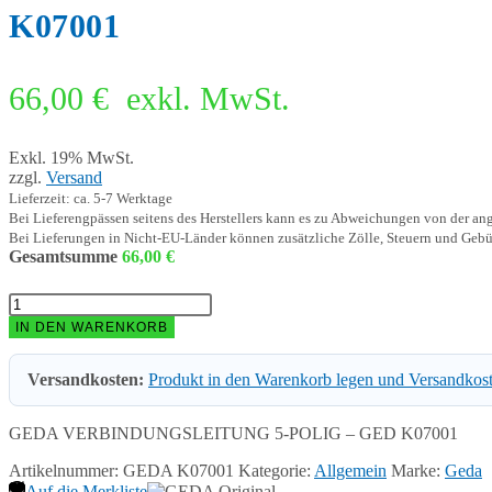
K07001
66,00
€
exkl. MwSt.
Exkl. 19% MwSt.
zzgl.
Versand
Lieferzeit: ca. 5-7 Werktage
Bei Lieferengpässen seitens des Herstellers kann es zu Abweichungen von der a
Bei Lieferungen in Nicht-EU-Länder können zusätzliche Zölle, Steuern und Gebü
Gesamtsumme
66,00
€
GEDA
VERBINDUNGSLEITUNG
IN DEN WARENKORB
5-
POLIG
Versandkosten:
Produkt in den Warenkorb legen und Versandkos
-
GED
K07001
GEDA VERBINDUNGSLEITUNG 5-POLIG – GED K07001
Menge
Artikelnummer:
GEDA K07001
Kategorie:
Allgemein
Marke:
Geda
Auf die Merkliste