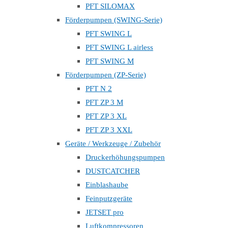
PFT SILOMAX
Förderpumpen (SWING-Serie)
PFT SWING L
PFT SWING L airless
PFT SWING M
Förderpumpen (ZP-Serie)
PFT N 2
PFT ZP 3 M
PFT ZP 3 XL
PFT ZP 3 XXL
Geräte / Werkzeuge / Zubehör
Druckerhöhungspumpen
DUSTCATCHER
Einblashaube
Feinputzgeräte
JETSET pro
Luftkompressoren