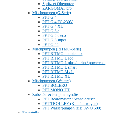
Spritzset Oberputze
ZARGOMAT pro
Mischpumpen (G-Serie)
PFT G 4
PFT G 4 FC-230V
PFT G 4 XL
PFT G 5 c
PFT G 5 c eco
PFT G 5 super
PFT G 54
Mischpumpen (RITMO-Serie)
PFT RITMO double mix
PFT RITMO L eco
PFT RITMO L plus / turbo / powercoat
PFT RITMO L smart
PFT RITMO M / L
PFT RITMO XL
Mischpumpen (Weitere)
PFT BOLERO
PFT MONOJET
Zubehör- & Peripheriegeräte
PFT Boardmaster / Schneidetisch
PFT TROLLEY (Kippfahrwagen)
PFT Wasserpumpen (z.B. AVO 500)
Ersatzteile