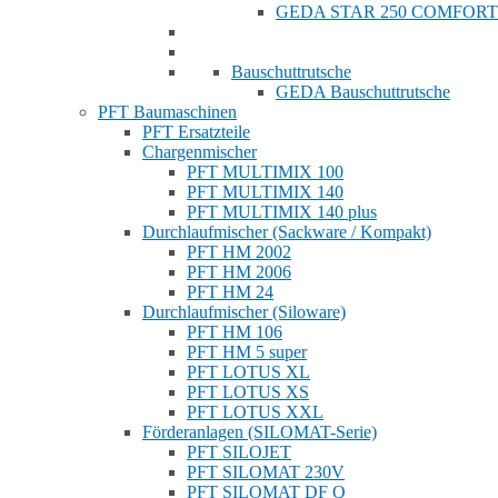
GEDA STAR 250 COMFORT
Bauschuttrutsche
GEDA Bauschuttrutsche
PFT Baumaschinen
PFT Ersatzteile
Chargenmischer
PFT MULTIMIX 100
PFT MULTIMIX 140
PFT MULTIMIX 140 plus
Durchlaufmischer (Sackware / Kompakt)
PFT HM 2002
PFT HM 2006
PFT HM 24
Durchlaufmischer (Siloware)
PFT HM 106
PFT HM 5 super
PFT LOTUS XL
PFT LOTUS XS
PFT LOTUS XXL
Förderanlagen (SILOMAT-Serie)
PFT SILOJET
PFT SILOMAT 230V
PFT SILOMAT DF Q