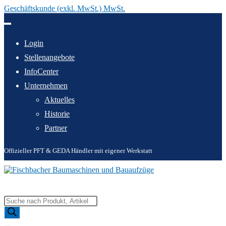
Geschäftskunde (exkl. MwSt.) MwSt.
Zum
Inhalt
springen
Login
Stellenangebote
InfoCenter
Unternehmen
Aktuelles
Historie
Partner
Offizieller PFT & GEDA Händler mit eigener Werkstatt
Products
search