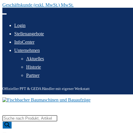
Geschäftskunde (exkl. MwSt.) MwSt.
Zum
Inhalt
springen
Login
Stellenangebote
InfoCenter
Unternehmen
Aktuelles
Historie
Partner
Offizieller PFT & GEDA Händler mit eigener Werkstatt
Products
search