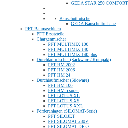
GEDA STAR 250 COMFORT
Bauschuttrutsche
GEDA Bauschuttrutsche
PFT Baumaschinen
PFT Ersatzteile
Chargenmischer
PFT MULTIMIX 100
PFT MULTIMIX 140
PFT MULTIMIX 140 plus
Durchlaufmischer (Sackware / Kompakt)
PFT HM 2002
PFT HM 2006
PFT HM 24
Durchlaufmischer (Siloware)
PFT HM 106
PFT HM 5 super
PFT LOTUS XL
PFT LOTUS XS
PFT LOTUS XXL
Förderanlagen (SILOMAT-Serie)
PFT SILOJET
PFT SILOMAT 230V
PFT SILOMAT DF Q