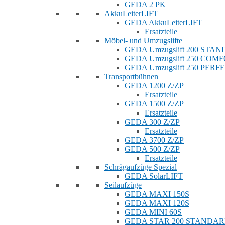
GEDA 2 PK
AkkuLeiterLIFT
GEDA AkkuLeiterLIFT
Ersatzteile
Möbel- und Umzugslifte
GEDA Umzugslift 200 STA
GEDA Umzugslift 250 COM
GEDA Umzugslift 250 PERF
Transportbühnen
GEDA 1200 Z/ZP
Ersatzteile
GEDA 1500 Z/ZP
Ersatzteile
GEDA 300 Z/ZP
Ersatzteile
GEDA 3700 Z/ZP
GEDA 500 Z/ZP
Ersatzteile
Schrägaufzüge Spezial
GEDA SolarLIFT
Seilaufzüge
GEDA MAXI 150S
GEDA MAXI 120S
GEDA MINI 60S
GEDA STAR 200 STANDA