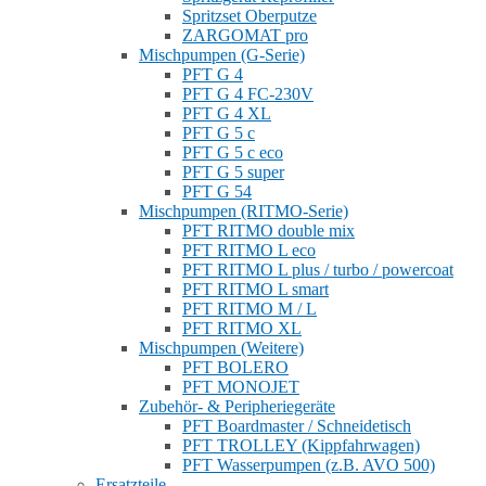
Spritzset Oberputze
ZARGOMAT pro
Mischpumpen (G-Serie)
PFT G 4
PFT G 4 FC-230V
PFT G 4 XL
PFT G 5 c
PFT G 5 c eco
PFT G 5 super
PFT G 54
Mischpumpen (RITMO-Serie)
PFT RITMO double mix
PFT RITMO L eco
PFT RITMO L plus / turbo / powercoat
PFT RITMO L smart
PFT RITMO M / L
PFT RITMO XL
Mischpumpen (Weitere)
PFT BOLERO
PFT MONOJET
Zubehör- & Peripheriegeräte
PFT Boardmaster / Schneidetisch
PFT TROLLEY (Kippfahrwagen)
PFT Wasserpumpen (z.B. AVO 500)
Ersatzteile