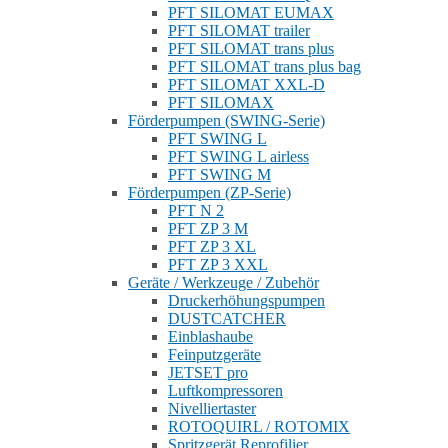
PFT SILOMAT EUMAX
PFT SILOMAT trailer
PFT SILOMAT trans plus
PFT SILOMAT trans plus bag
PFT SILOMAT XXL-D
PFT SILOMAX
Förderpumpen (SWING-Serie)
PFT SWING L
PFT SWING L airless
PFT SWING M
Förderpumpen (ZP-Serie)
PFT N 2
PFT ZP 3 M
PFT ZP 3 XL
PFT ZP 3 XXL
Geräte / Werkzeuge / Zubehör
Druckerhöhungspumpen
DUSTCATCHER
Einblashaube
Feinputzgeräte
JETSET pro
Luftkompressoren
Nivelliertaster
ROTOQUIRL / ROTOMIX
Spritzgerät Reprofilier