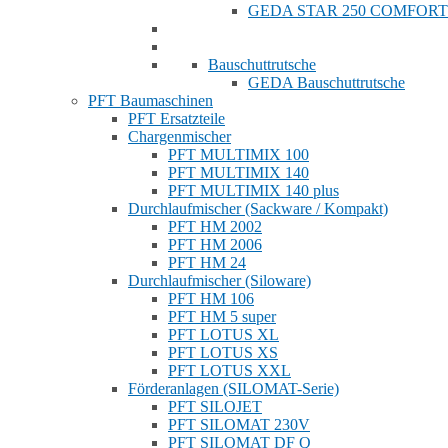
GEDA STAR 250 COMFORT
Bauschuttrutsche
GEDA Bauschuttrutsche
PFT Baumaschinen
PFT Ersatzteile
Chargenmischer
PFT MULTIMIX 100
PFT MULTIMIX 140
PFT MULTIMIX 140 plus
Durchlaufmischer (Sackware / Kompakt)
PFT HM 2002
PFT HM 2006
PFT HM 24
Durchlaufmischer (Siloware)
PFT HM 106
PFT HM 5 super
PFT LOTUS XL
PFT LOTUS XS
PFT LOTUS XXL
Förderanlagen (SILOMAT-Serie)
PFT SILOJET
PFT SILOMAT 230V
PFT SILOMAT DF Q