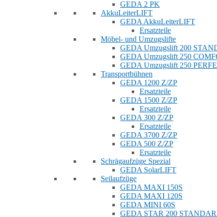
GEDA 2 PK
AkkuLeiterLIFT
GEDA AkkuLeiterLIFT
Ersatzteile
Möbel- und Umzugslifte
GEDA Umzugslift 200 STA
GEDA Umzugslift 250 COM
GEDA Umzugslift 250 PERF
Transportbühnen
GEDA 1200 Z/ZP
Ersatzteile
GEDA 1500 Z/ZP
Ersatzteile
GEDA 300 Z/ZP
Ersatzteile
GEDA 3700 Z/ZP
GEDA 500 Z/ZP
Ersatzteile
Schrägaufzüge Spezial
GEDA SolarLIFT
Seilaufzüge
GEDA MAXI 150S
GEDA MAXI 120S
GEDA MINI 60S
GEDA STAR 200 STANDA