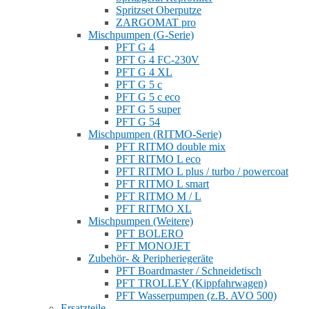
Spritzset Oberputze
ZARGOMAT pro
Mischpumpen (G-Serie)
PFT G 4
PFT G 4 FC-230V
PFT G 4 XL
PFT G 5 c
PFT G 5 c eco
PFT G 5 super
PFT G 54
Mischpumpen (RITMO-Serie)
PFT RITMO double mix
PFT RITMO L eco
PFT RITMO L plus / turbo / powercoat
PFT RITMO L smart
PFT RITMO M / L
PFT RITMO XL
Mischpumpen (Weitere)
PFT BOLERO
PFT MONOJET
Zubehör- & Peripheriegeräte
PFT Boardmaster / Schneidetisch
PFT TROLLEY (Kippfahrwagen)
PFT Wasserpumpen (z.B. AVO 500)
Ersatzteile