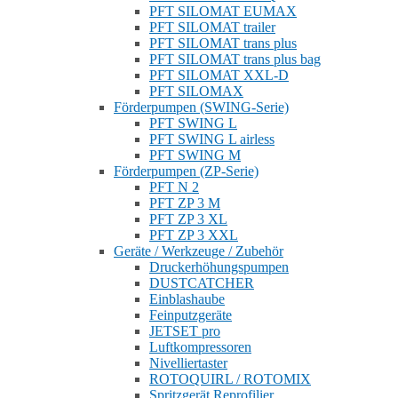
PFT SILOMAT EUMAX
PFT SILOMAT trailer
PFT SILOMAT trans plus
PFT SILOMAT trans plus bag
PFT SILOMAT XXL-D
PFT SILOMAX
Förderpumpen (SWING-Serie)
PFT SWING L
PFT SWING L airless
PFT SWING M
Förderpumpen (ZP-Serie)
PFT N 2
PFT ZP 3 M
PFT ZP 3 XL
PFT ZP 3 XXL
Geräte / Werkzeuge / Zubehör
Druckerhöhungspumpen
DUSTCATCHER
Einblashaube
Feinputzgeräte
JETSET pro
Luftkompressoren
Nivelliertaster
ROTOQUIRL / ROTOMIX
Spritzgerät Reprofilier