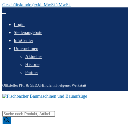
Geschäftskunde (exkl. MwSt.) MwSt.
Zum
Inhalt
springen
Login
Stellenangebote
InfoCenter
Unternehmen
Aktuelles
Historie
Partner
Offizieller PFT & GEDA Händler mit eigener Werkstatt
Products
search