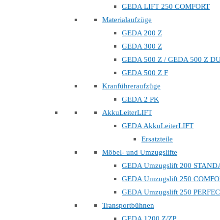
GEDA LIFT 250 COMFORT
Materialaufzüge
GEDA 200 Z
GEDA 300 Z
GEDA 500 Z / GEDA 500 Z D
GEDA 500 Z F
Kranführeraufzüge
GEDA 2 PK
AkkuLeiterLIFT
GEDA AkkuLeiterLIFT
Ersatzteile
Möbel- und Umzugslifte
GEDA Umzugslift 200 STAN
GEDA Umzugslift 250 COMF
GEDA Umzugslift 250 PERFE
Transportbühnen
GEDA 1200 Z/ZP