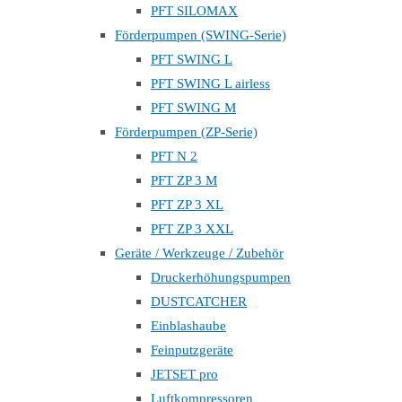
PFT SILOMAX
Förderpumpen (SWING-Serie)
PFT SWING L
PFT SWING L airless
PFT SWING M
Förderpumpen (ZP-Serie)
PFT N 2
PFT ZP 3 M
PFT ZP 3 XL
PFT ZP 3 XXL
Geräte / Werkzeuge / Zubehör
Druckerhöhungspumpen
DUSTCATCHER
Einblashaube
Feinputzgeräte
JETSET pro
Luftkompressoren