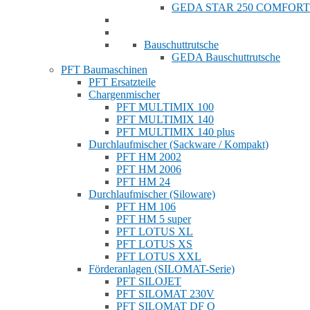
GEDA STAR 250 COMFORT
Bauschuttrutsche
GEDA Bauschuttrutsche
PFT Baumaschinen
PFT Ersatzteile
Chargenmischer
PFT MULTIMIX 100
PFT MULTIMIX 140
PFT MULTIMIX 140 plus
Durchlaufmischer (Sackware / Kompakt)
PFT HM 2002
PFT HM 2006
PFT HM 24
Durchlaufmischer (Siloware)
PFT HM 106
PFT HM 5 super
PFT LOTUS XL
PFT LOTUS XS
PFT LOTUS XXL
Förderanlagen (SILOMAT-Serie)
PFT SILOJET
PFT SILOMAT 230V
PFT SILOMAT DF Q