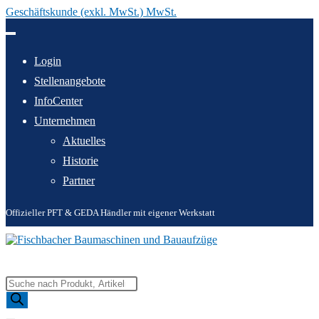
Geschäftskunde (exkl. MwSt.) MwSt.
Zum
Inhalt
springen
Login
Stellenangebote
InfoCenter
Unternehmen
Aktuelles
Historie
Partner
Offizieller PFT & GEDA Händler mit eigener Werkstatt
Products
search