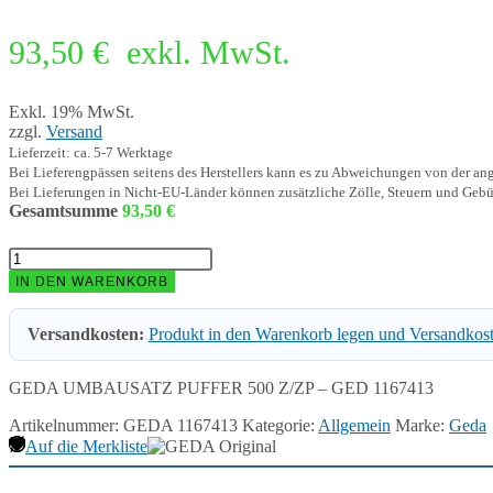
93,50
€
exkl. MwSt.
Exkl. 19% MwSt.
zzgl.
Versand
Lieferzeit: ca. 5-7 Werktage
Bei Lieferengpässen seitens des Herstellers kann es zu Abweichungen von der a
Bei Lieferungen in Nicht-EU-Länder können zusätzliche Zölle, Steuern und Gebü
Gesamtsumme
93,50
€
GEDA
UMBAUSATZ
IN DEN WARENKORB
PUFFER
500
Versandkosten:
Produkt in den Warenkorb legen und Versandkos
Z/ZP
-
GED
GEDA UMBAUSATZ PUFFER 500 Z/ZP – GED 1167413
1167413
Menge
Artikelnummer:
GEDA 1167413
Kategorie:
Allgemein
Marke:
Geda
Auf die Merkliste