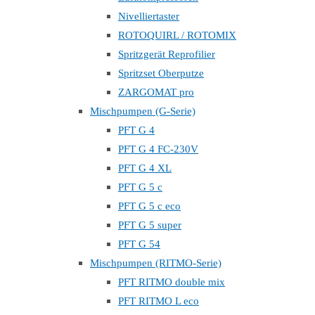
Nivelliertaster
ROTOQUIRL / ROTOMIX
Spritzgerät Reprofilier
Spritzset Oberputze
ZARGOMAT pro
Mischpumpen (G-Serie)
PFT G 4
PFT G 4 FC-230V
PFT G 4 XL
PFT G 5 c
PFT G 5 c eco
PFT G 5 super
PFT G 54
Mischpumpen (RITMO-Serie)
PFT RITMO double mix
PFT RITMO L eco