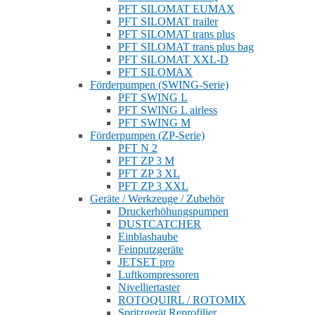
PFT SILOMAT EUMAX
PFT SILOMAT trailer
PFT SILOMAT trans plus
PFT SILOMAT trans plus bag
PFT SILOMAT XXL-D
PFT SILOMAX
Förderpumpen (SWING-Serie)
PFT SWING L
PFT SWING L airless
PFT SWING M
Förderpumpen (ZP-Serie)
PFT N 2
PFT ZP 3 M
PFT ZP 3 XL
PFT ZP 3 XXL
Geräte / Werkzeuge / Zubehör
Druckerhöhungspumpen
DUSTCATCHER
Einblashaube
Feinputzgeräte
JETSET pro
Luftkompressoren
Nivelliertaster
ROTOQUIRL / ROTOMIX
Spritzgerät Reprofilier