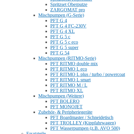
Spritzset Oberputze
ZARGOMAT pro
Mischpumpen (G-Serie)
PFT G 4
PFT G 4 FC-230V
PFT G 4 XL
PFT G 5 c
PFT G 5 c eco
PFT G 5 super
PFT G 54
Mischpumpen (RITMO-Serie)
PFT RITMO double mix
PFT RITMO L eco
PFT RITMO L plus / turbo / powercoat
PFT RITMO L smart
PFT RITMO M / L
PFT RITMO XL
Mischpumpen (Weitere)
PFT BOLERO
PFT MONOJET
Zubehör- & Peripheriegeräte
PFT Boardmaster / Schneidetisch
PFT TROLLEY (Kippfahrwagen)
PFT Wasserpumpen (z.B. AVO 500)
Ersatzteile