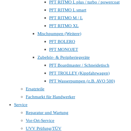
PFT RITMO L plus / turbo / powercoat
PFT RITMO L smart
PFT RITMO M / L
PFT RITMO XL
Mischpumpen (Weitere)
PFT BOLERO
PFT MONOJET
Zubehör- & Peripheriegeräte
PFT Boardmaster / Schneidetisch
PFT TROLLEY (Kippfahrwagen)
PFT Wasserpumpen (z.B. AVO 500)
Ersatzteile
Fachmarkt für Handwerker
Service
Reparatur und Wartung
Vor-Ort-Service
UVV Prüfung/TÜV