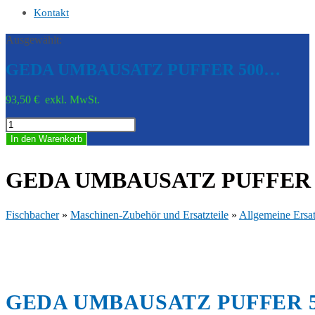
Kontakt
Ausgewählt:
GEDA UMBAUSATZ PUFFER 500…
93,50
€
exkl. MwSt.
GEDA
UMBAUSATZ
In den Warenkorb
PUFFER
500
Z/ZP
GEDA UMBAUSATZ PUFFER 50
-
GED
1167413
Fischbacher
»
Maschinen-Zubehör und Ersatzteile
»
Allgemeine Ersat
Menge
GEDA UMBAUSATZ PUFFER 500