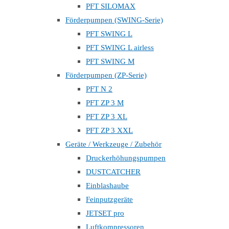
PFT SILOMAX
Förderpumpen (SWING-Serie)
PFT SWING L
PFT SWING L airless
PFT SWING M
Förderpumpen (ZP-Serie)
PFT N 2
PFT ZP 3 M
PFT ZP 3 XL
PFT ZP 3 XXL
Geräte / Werkzeuge / Zubehör
Druckerhöhungspumpen
DUSTCATCHER
Einblashaube
Feinputzgeräte
JETSET pro
Luftkompressoren