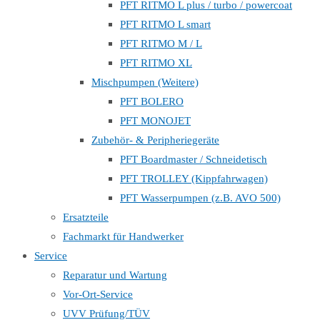
PFT RITMO L plus / turbo / powercoat
PFT RITMO L smart
PFT RITMO M / L
PFT RITMO XL
Mischpumpen (Weitere)
PFT BOLERO
PFT MONOJET
Zubehör- & Peripheriegeräte
PFT Boardmaster / Schneidetisch
PFT TROLLEY (Kippfahrwagen)
PFT Wasserpumpen (z.B. AVO 500)
Ersatzteile
Fachmarkt für Handwerker
Service
Reparatur und Wartung
Vor-Ort-Service
UVV Prüfung/TÜV