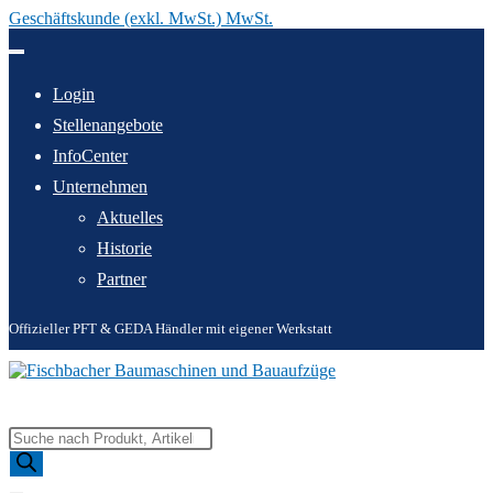
Geschäftskunde (exkl. MwSt.) MwSt.
Zum
Inhalt
springen
Login
Stellenangebote
InfoCenter
Unternehmen
Aktuelles
Historie
Partner
Offizieller PFT & GEDA Händler mit eigener Werkstatt
Products
search