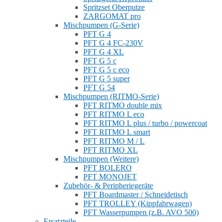
Spritzset Oberputze
ZARGOMAT pro
Mischpumpen (G-Serie)
PFT G 4
PFT G 4 FC-230V
PFT G 4 XL
PFT G 5 c
PFT G 5 c eco
PFT G 5 super
PFT G 54
Mischpumpen (RITMO-Serie)
PFT RITMO double mix
PFT RITMO L eco
PFT RITMO L plus / turbo / powercoat
PFT RITMO L smart
PFT RITMO M / L
PFT RITMO XL
Mischpumpen (Weitere)
PFT BOLERO
PFT MONOJET
Zubehör- & Peripheriegeräte
PFT Boardmaster / Schneidetisch
PFT TROLLEY (Kippfahrwagen)
PFT Wasserpumpen (z.B. AVO 500)
Ersatzteile