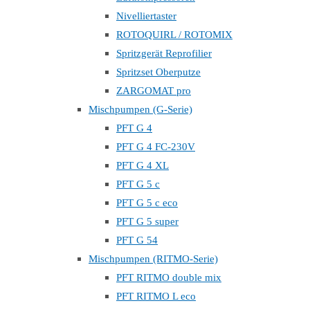
Nivelliertaster
ROTOQUIRL / ROTOMIX
Spritzgerät Reprofilier
Spritzset Oberputze
ZARGOMAT pro
Mischpumpen (G-Serie)
PFT G 4
PFT G 4 FC-230V
PFT G 4 XL
PFT G 5 c
PFT G 5 c eco
PFT G 5 super
PFT G 54
Mischpumpen (RITMO-Serie)
PFT RITMO double mix
PFT RITMO L eco