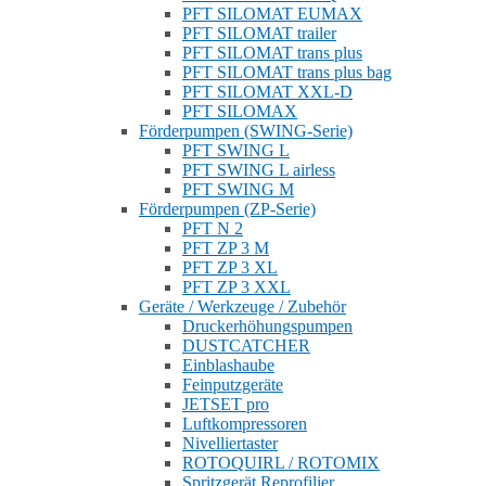
PFT SILOMAT EUMAX
PFT SILOMAT trailer
PFT SILOMAT trans plus
PFT SILOMAT trans plus bag
PFT SILOMAT XXL-D
PFT SILOMAX
Förderpumpen (SWING-Serie)
PFT SWING L
PFT SWING L airless
PFT SWING M
Förderpumpen (ZP-Serie)
PFT N 2
PFT ZP 3 M
PFT ZP 3 XL
PFT ZP 3 XXL
Geräte / Werkzeuge / Zubehör
Druckerhöhungspumpen
DUSTCATCHER
Einblashaube
Feinputzgeräte
JETSET pro
Luftkompressoren
Nivelliertaster
ROTOQUIRL / ROTOMIX
Spritzgerät Reprofilier