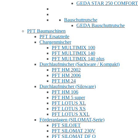
GEDA STAR 250 COMFORT
Bauschuttrutsche
GEDA Bauschuttrutsche
PFT Baumaschinen
PFT Ersatzteile
Chargenmischer
PFT MULTIMIX 100
PFT MULTIMIX 140
PFT MULTIMIX 140 plus
Durchlaufmischer (Sackware / Kompakt)
PFT HM 2002
PFT HM 2006
PFT HM 24
Durchlaufmischer (Siloware)
PFT HM 106
PFT HM 5 super
PFT LOTUS XL
PFT LOTUS XS
PFT LOTUS XXL
Förderanlagen (SILOMAT-Serie)
PFT SILOJET
PFT SILOMAT 230V
PFT SILOMAT DF Q