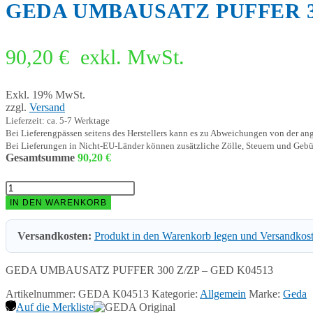
GEDA UMBAUSATZ PUFFER 30
90,20
€
exkl. MwSt.
Exkl. 19% MwSt.
zzgl.
Versand
Lieferzeit: ca. 5-7 Werktage
Bei Lieferengpässen seitens des Herstellers kann es zu Abweichungen von der a
Bei Lieferungen in Nicht-EU-Länder können zusätzliche Zölle, Steuern und Gebü
Gesamtsumme
90,20
€
GEDA
UMBAUSATZ
IN DEN WARENKORB
PUFFER
300
Versandkosten:
Produkt in den Warenkorb legen und Versandkos
Z/ZP
-
GED
GEDA UMBAUSATZ PUFFER 300 Z/ZP – GED K04513
K04513
Menge
Artikelnummer:
GEDA K04513
Kategorie:
Allgemein
Marke:
Geda
Auf die Merkliste