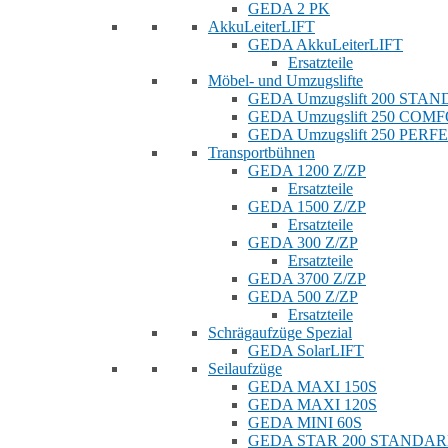
GEDA 2 PK
AkkuLeiterLIFT
GEDA AkkuLeiterLIFT
Ersatzteile
Möbel- und Umzugslifte
GEDA Umzugslift 200 STA
GEDA Umzugslift 250 COM
GEDA Umzugslift 250 PERF
Transportbühnen
GEDA 1200 Z/ZP
Ersatzteile
GEDA 1500 Z/ZP
Ersatzteile
GEDA 300 Z/ZP
Ersatzteile
GEDA 3700 Z/ZP
GEDA 500 Z/ZP
Ersatzteile
Schrägaufzüge Spezial
GEDA SolarLIFT
Seilaufzüge
GEDA MAXI 150S
GEDA MAXI 120S
GEDA MINI 60S
GEDA STAR 200 STANDA