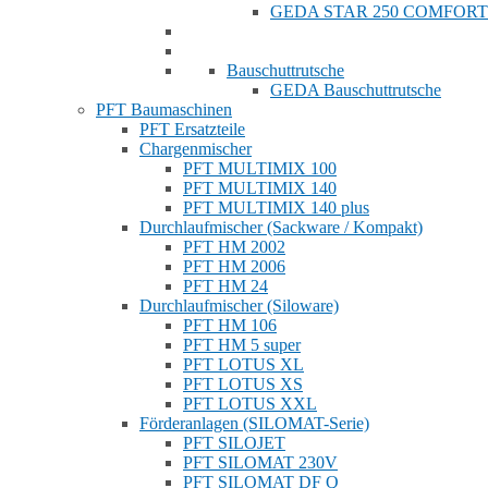
GEDA STAR 250 COMFORT
Bauschuttrutsche
GEDA Bauschuttrutsche
PFT Baumaschinen
PFT Ersatzteile
Chargenmischer
PFT MULTIMIX 100
PFT MULTIMIX 140
PFT MULTIMIX 140 plus
Durchlaufmischer (Sackware / Kompakt)
PFT HM 2002
PFT HM 2006
PFT HM 24
Durchlaufmischer (Siloware)
PFT HM 106
PFT HM 5 super
PFT LOTUS XL
PFT LOTUS XS
PFT LOTUS XXL
Förderanlagen (SILOMAT-Serie)
PFT SILOJET
PFT SILOMAT 230V
PFT SILOMAT DF Q