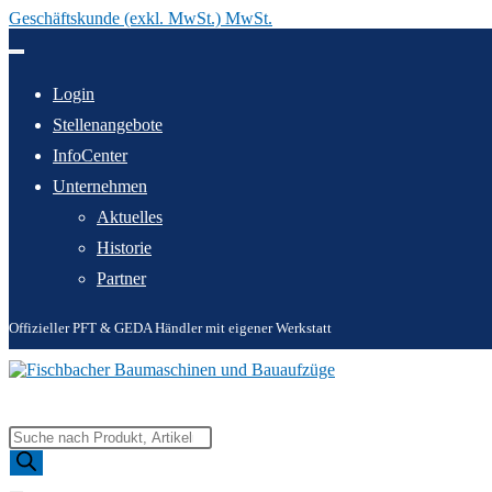
Geschäftskunde (exkl. MwSt.) MwSt.
Zum
Inhalt
springen
Login
Stellenangebote
InfoCenter
Unternehmen
Aktuelles
Historie
Partner
Offizieller PFT & GEDA Händler mit eigener Werkstatt
Products
search