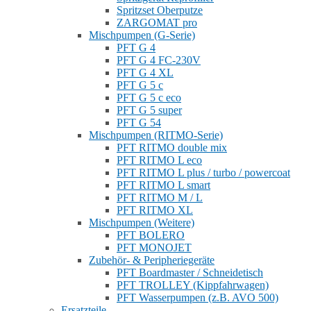
Spritzset Oberputze
ZARGOMAT pro
Mischpumpen (G-Serie)
PFT G 4
PFT G 4 FC-230V
PFT G 4 XL
PFT G 5 c
PFT G 5 c eco
PFT G 5 super
PFT G 54
Mischpumpen (RITMO-Serie)
PFT RITMO double mix
PFT RITMO L eco
PFT RITMO L plus / turbo / powercoat
PFT RITMO L smart
PFT RITMO M / L
PFT RITMO XL
Mischpumpen (Weitere)
PFT BOLERO
PFT MONOJET
Zubehör- & Peripheriegeräte
PFT Boardmaster / Schneidetisch
PFT TROLLEY (Kippfahrwagen)
PFT Wasserpumpen (z.B. AVO 500)
Ersatzteile