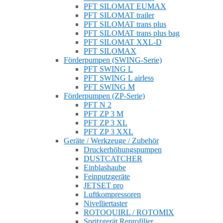
PFT SILOMAT EUMAX
PFT SILOMAT trailer
PFT SILOMAT trans plus
PFT SILOMAT trans plus bag
PFT SILOMAT XXL-D
PFT SILOMAX
Förderpumpen (SWING-Serie)
PFT SWING L
PFT SWING L airless
PFT SWING M
Förderpumpen (ZP-Serie)
PFT N 2
PFT ZP 3 M
PFT ZP 3 XL
PFT ZP 3 XXL
Geräte / Werkzeuge / Zubehör
Druckerhöhungspumpen
DUSTCATCHER
Einblashaube
Feinputzgeräte
JETSET pro
Luftkompressoren
Nivelliertaster
ROTOQUIRL / ROTOMIX
Spritzgerät Reprofilier