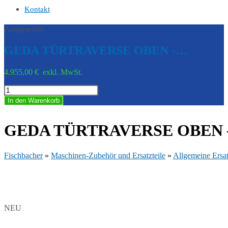
Kontakt
Ausgewählt:
GEDA TÜRTRAVERSE OBEN -…
4.955,00
€
exkl. MwSt.
GEDA
TÜRTRAVERSE
In den Warenkorb
OBEN
-
GED
GEDA TÜRTRAVERSE OBEN –
K00041-
1001
Menge
Fischbacher
»
Maschinen-Zubehör und Ersatzteile
»
Allgemeine Ersat
NEU