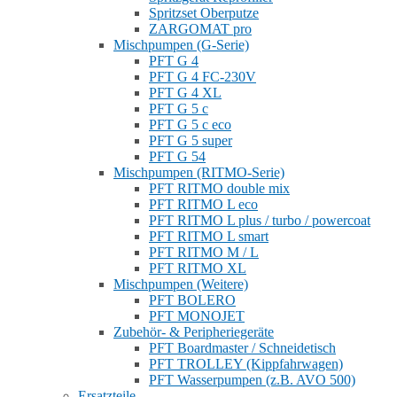
Spritzset Oberputze
ZARGOMAT pro
Mischpumpen (G-Serie)
PFT G 4
PFT G 4 FC-230V
PFT G 4 XL
PFT G 5 c
PFT G 5 c eco
PFT G 5 super
PFT G 54
Mischpumpen (RITMO-Serie)
PFT RITMO double mix
PFT RITMO L eco
PFT RITMO L plus / turbo / powercoat
PFT RITMO L smart
PFT RITMO M / L
PFT RITMO XL
Mischpumpen (Weitere)
PFT BOLERO
PFT MONOJET
Zubehör- & Peripheriegeräte
PFT Boardmaster / Schneidetisch
PFT TROLLEY (Kippfahrwagen)
PFT Wasserpumpen (z.B. AVO 500)
Ersatzteile