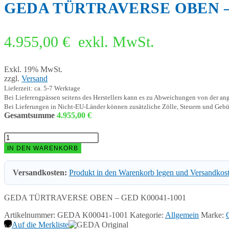
GEDA TÜRTRAVERSE OBEN – 
4.955,00
€
exkl. MwSt.
Exkl. 19% MwSt.
zzgl.
Versand
Lieferzeit: ca. 5-7 Werktage
Bei Lieferengpässen seitens des Herstellers kann es zu Abweichungen von der a
Bei Lieferungen in Nicht-EU-Länder können zusätzliche Zölle, Steuern und Gebü
Gesamtsumme
4.955,00
€
GEDA
TÜRTRAVERSE
IN DEN WARENKORB
OBEN
-
Versandkosten:
Produkt in den Warenkorb legen und Versandkos
GED
K00041-
1001
GEDA TÜRTRAVERSE OBEN – GED K00041-1001
Menge
Artikelnummer:
GEDA K00041-1001
Kategorie:
Allgemein
Marke:
Auf die Merkliste