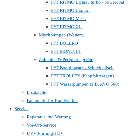
PFT RITMO L plus / turbo / powercoat
PFT RITMO L smart
PFT RITMO M / L
PFT RITMO XL
Mischpumpen (Weitere)
PFT BOLERO
PFT MONOJET
Zubehör- & Peripheriegeräte
PFT Boardmaster / Schneidetisch
PFT TROLLEY (Kippfahrwagen)
PFT Wasserpumpen (z.B. AVO 500)
Ersatzteile
Fachmarkt für Handwerker
Service
Reparatur und Wartung
Vor-Ort-Service
UVV Prüfung/TÜV