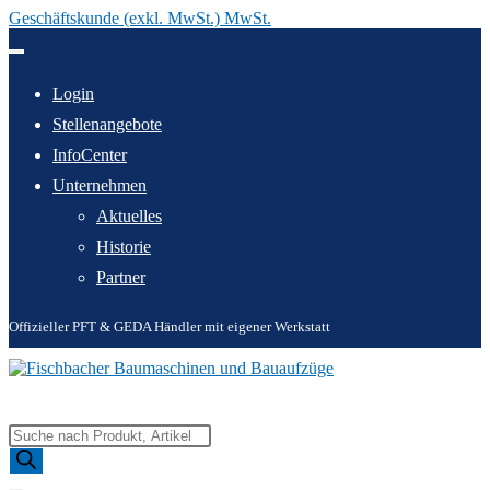
Geschäftskunde (exkl. MwSt.) MwSt.
Zum
Inhalt
springen
Login
Stellenangebote
InfoCenter
Unternehmen
Aktuelles
Historie
Partner
Offizieller PFT & GEDA Händler mit eigener Werkstatt
Products
search