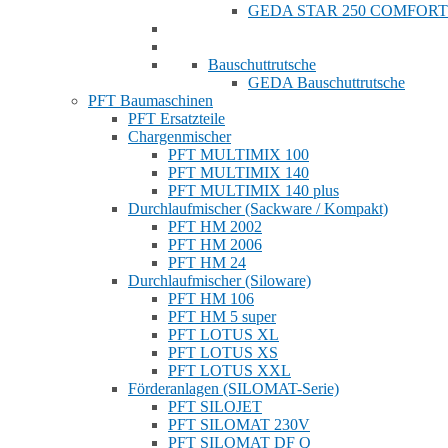
GEDA STAR 250 COMFORT
Bauschuttrutsche
GEDA Bauschuttrutsche
PFT Baumaschinen
PFT Ersatzteile
Chargenmischer
PFT MULTIMIX 100
PFT MULTIMIX 140
PFT MULTIMIX 140 plus
Durchlaufmischer (Sackware / Kompakt)
PFT HM 2002
PFT HM 2006
PFT HM 24
Durchlaufmischer (Siloware)
PFT HM 106
PFT HM 5 super
PFT LOTUS XL
PFT LOTUS XS
PFT LOTUS XXL
Förderanlagen (SILOMAT-Serie)
PFT SILOJET
PFT SILOMAT 230V
PFT SILOMAT DF Q