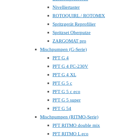
Nivelliertaster
ROTOQUIRL / ROTOMIX
Spritzgerät Reprofilier
Spritzset Oberputze
ZARGOMAT pro
Mischpumpen (G-Serie)
PFT G 4
PFT G 4 FC-230V
PFT G 4 XL
PFT G 5 c
PFT G 5 c eco
PFT G 5 super
PFT G 54
Mischpumpen (RITMO-Serie)
PFT RITMO double mix
PFT RITMO L eco