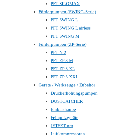
PFT SILOMAX
Förderpumpen (SWING-Serie)
PFT SWING L
PFT SWING L airless
PFT SWING M
Förderpumpen (ZP-Serie)
PFT N 2
PFT ZP 3 M
PFT ZP 3 XL
PFT ZP 3 XXL
Geräte / Werkzeuge / Zubehör
Druckerhöhungspumpen
DUSTCATCHER
Einblashaube
Feinputzgeräte
JETSET pro
Luftkompressoren