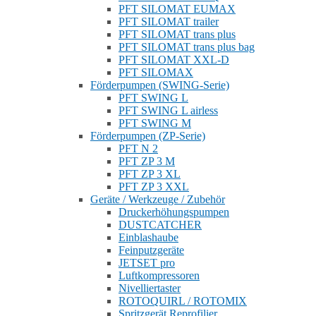
PFT SILOMAT EUMAX
PFT SILOMAT trailer
PFT SILOMAT trans plus
PFT SILOMAT trans plus bag
PFT SILOMAT XXL-D
PFT SILOMAX
Förderpumpen (SWING-Serie)
PFT SWING L
PFT SWING L airless
PFT SWING M
Förderpumpen (ZP-Serie)
PFT N 2
PFT ZP 3 M
PFT ZP 3 XL
PFT ZP 3 XXL
Geräte / Werkzeuge / Zubehör
Druckerhöhungspumpen
DUSTCATCHER
Einblashaube
Feinputzgeräte
JETSET pro
Luftkompressoren
Nivelliertaster
ROTOQUIRL / ROTOMIX
Spritzgerät Reprofilier