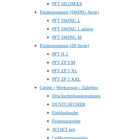
PFT SILOMAX
Förderpumpen (SWING-Serie)
PFT SWING L
PFT SWING L airless
PFT SWING M
Förderpumpen (ZP-Serie)
PFT N 2
PFT ZP 3 M
PFT ZP 3 XL
PFT ZP 3 XXL
Geräte / Werkzeuge / Zubehör
Druckerhöhungspumpen
DUSTCATCHER
Einblashaube
Feinputzgeräte
JETSET pro
Luftkompressoren