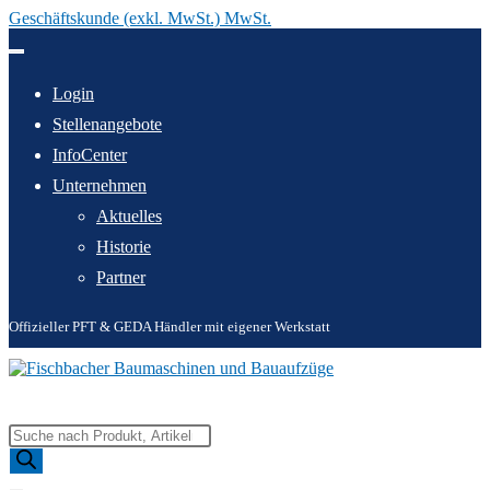
Geschäftskunde (exkl. MwSt.) MwSt.
Zum
Inhalt
springen
Login
Stellenangebote
InfoCenter
Unternehmen
Aktuelles
Historie
Partner
Offizieller PFT & GEDA Händler mit eigener Werkstatt
Products
search