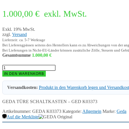
1.000,00
€
exkl. MwSt.
Exkl. 19% MwSt.
zzgl.
Versand
Lieferzeit: ca. 5-7 Werktage
Bei Lieferengpässen seitens des Herstellers kann es zu Abweichungen von der a
Bei Lieferungen in Nicht-EU-Länder können zusätzliche Zölle, Steuern und Gebü
Gesamtsumme
1.000,00
€
GEDA
TÜRE
IN DEN WARENKORB
SCHALTKASTEN
-
Versandkosten:
Produkt in den Warenkorb legen und Versandkos
GED
K03373
Menge
GEDA TÜRE SCHALTKASTEN – GED K03373
Artikelnummer:
GEDA K03373
Kategorie:
Allgemein
Marke:
Geda
Auf die Merkliste