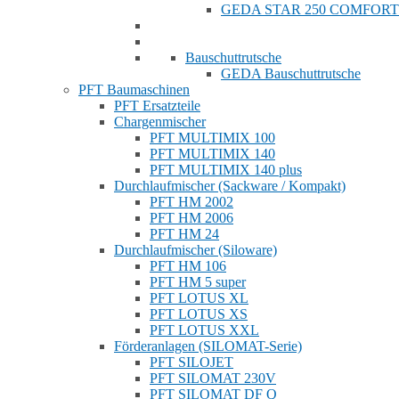
GEDA STAR 250 COMFORT
Bauschuttrutsche
GEDA Bauschuttrutsche
PFT Baumaschinen
PFT Ersatzteile
Chargenmischer
PFT MULTIMIX 100
PFT MULTIMIX 140
PFT MULTIMIX 140 plus
Durchlaufmischer (Sackware / Kompakt)
PFT HM 2002
PFT HM 2006
PFT HM 24
Durchlaufmischer (Siloware)
PFT HM 106
PFT HM 5 super
PFT LOTUS XL
PFT LOTUS XS
PFT LOTUS XXL
Förderanlagen (SILOMAT-Serie)
PFT SILOJET
PFT SILOMAT 230V
PFT SILOMAT DF Q