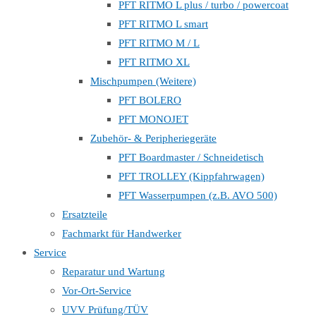
PFT RITMO L plus / turbo / powercoat
PFT RITMO L smart
PFT RITMO M / L
PFT RITMO XL
Mischpumpen (Weitere)
PFT BOLERO
PFT MONOJET
Zubehör- & Peripheriegeräte
PFT Boardmaster / Schneidetisch
PFT TROLLEY (Kippfahrwagen)
PFT Wasserpumpen (z.B. AVO 500)
Ersatzteile
Fachmarkt für Handwerker
Service
Reparatur und Wartung
Vor-Ort-Service
UVV Prüfung/TÜV