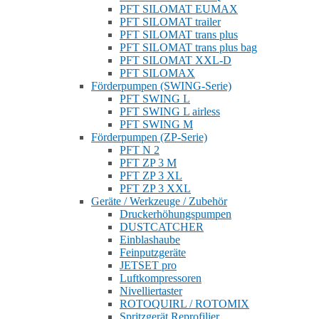
PFT SILOMAT EUMAX
PFT SILOMAT trailer
PFT SILOMAT trans plus
PFT SILOMAT trans plus bag
PFT SILOMAT XXL-D
PFT SILOMAX
Förderpumpen (SWING-Serie)
PFT SWING L
PFT SWING L airless
PFT SWING M
Förderpumpen (ZP-Serie)
PFT N 2
PFT ZP 3 M
PFT ZP 3 XL
PFT ZP 3 XXL
Geräte / Werkzeuge / Zubehör
Druckerhöhungspumpen
DUSTCATCHER
Einblashaube
Feinputzgeräte
JETSET pro
Luftkompressoren
Nivelliertaster
ROTOQUIRL / ROTOMIX
Spritzgerät Reprofilier