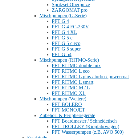
Spritzset Oberputze
ZARGOMAT pro
Mischpumpen (G-Serie)
PFT G 4
PFT G 4 FC-230V
PFT G 4 XL
PFT G 5 c
PFT G 5 c eco
PFT G 5 super
PFT G 54
Mischpumpen (RITMO-Serie)
PFT RITMO double mix
PFT RITMO L eco
PFT RITMO L plus / turbo / powercoat
PFT RITMO L smart
PFT RITMO M / L
PFT RITMO XL
Mischpumpen (Weitere)
PFT BOLERO
PFT MONOJET
Zubehör- & Peripheriegeräte
PFT Boardmaster / Schneidetisch
PFT TROLLEY (Kippfahrwagen)
PFT Wasserpumpen (z.B. AVO 500)
Ersatzteile