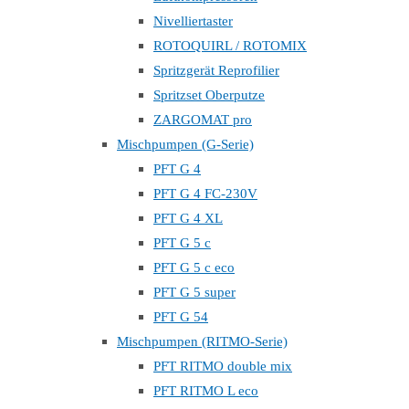
Nivelliertaster
ROTOQUIRL / ROTOMIX
Spritzgerät Reprofilier
Spritzset Oberputze
ZARGOMAT pro
Mischpumpen (G-Serie)
PFT G 4
PFT G 4 FC-230V
PFT G 4 XL
PFT G 5 c
PFT G 5 c eco
PFT G 5 super
PFT G 54
Mischpumpen (RITMO-Serie)
PFT RITMO double mix
PFT RITMO L eco