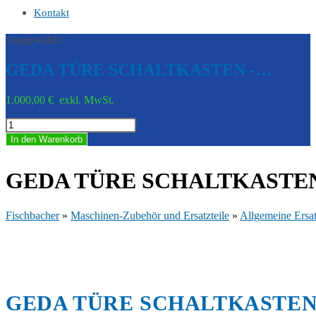
Kontakt
Ausgewählt:
GEDA TÜRE SCHALTKASTEN -…
1.000,00
€
exkl. MwSt.
GEDA
TÜRE
In den Warenkorb
SCHALTKASTEN
-
GED
GEDA TÜRE SCHALTKASTEN 
K03373
Menge
Fischbacher
»
Maschinen-Zubehör und Ersatzteile
»
Allgemeine Ersat
GEDA TÜRE SCHALTKASTEN 