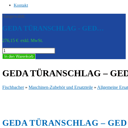
Kontakt
Ausgewählt:
GEDA TÜRANSCHLAG - GED…
276,15
€
exkl. MwSt.
GEDA
TÜRANSCHLAG
In den Warenkorb
-
GED
K11135
GEDA TÜRANSCHLAG – GED
Menge
Fischbacher
»
Maschinen-Zubehör und Ersatzteile
»
Allgemeine Ersat
GEDA TÜRANSCHLAG – GED 