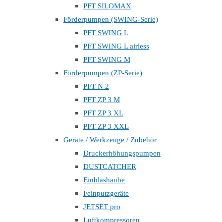
PFT SILOMAX
Förderpumpen (SWING-Serie)
PFT SWING L
PFT SWING L airless
PFT SWING M
Förderpumpen (ZP-Serie)
PFT N 2
PFT ZP 3 M
PFT ZP 3 XL
PFT ZP 3 XXL
Geräte / Werkzeuge / Zubehör
Druckerhöhungspumpen
DUSTCATCHER
Einblashaube
Feinputzgeräte
JETSET pro
Luftkompressoren