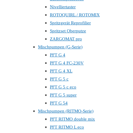
Nivelliertaster
ROTOQUIRL / ROTOMIX
Spritzgerät Reprofilier
Spritzset Oberputze
ZARGOMAT pro
Mischpumpen (G-Serie)
PFT G 4
PFT G 4 FC-230V
PFT G 4 XL
PFT G 5 c
PFT G 5 c eco
PFT G 5 super
PFT G 54
Mischpumpen (RITMO-Serie)
PFT RITMO double mix
PFT RITMO L eco