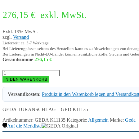
276,15
€
exkl. MwSt.
Exkl. 19% MwSt.
zzgl.
Versand
Lieferzeit: ca. 5-7 Werktage
Bei Lieferengpässen seitens des Herstellers kann es zu Abweichungen von der a
Bei Lieferungen in Nicht-EU-Länder können zusätzliche Zölle, Steuern und Gebü
Gesamtsumme
276,15
€
GEDA
TÜRANSCHLAG
IN DEN WARENKORB
-
GED
Versandkosten:
Produkt in den Warenkorb legen und Versandkos
K11135
Menge
GEDA TÜRANSCHLAG – GED K11135
Artikelnummer:
GEDA K11135
Kategorie:
Allgemein
Marke:
Geda
Auf die Merkliste