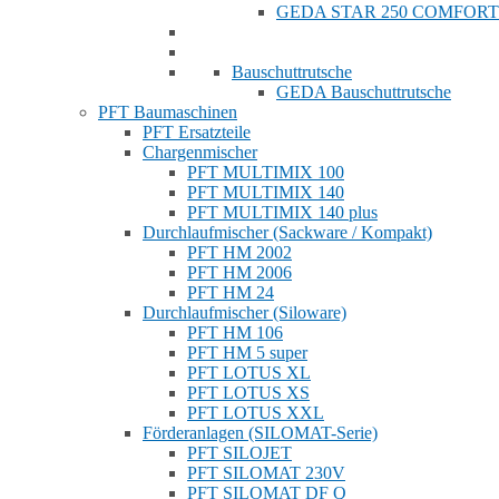
GEDA STAR 250 COMFORT
Bauschuttrutsche
GEDA Bauschuttrutsche
PFT Baumaschinen
PFT Ersatzteile
Chargenmischer
PFT MULTIMIX 100
PFT MULTIMIX 140
PFT MULTIMIX 140 plus
Durchlaufmischer (Sackware / Kompakt)
PFT HM 2002
PFT HM 2006
PFT HM 24
Durchlaufmischer (Siloware)
PFT HM 106
PFT HM 5 super
PFT LOTUS XL
PFT LOTUS XS
PFT LOTUS XXL
Förderanlagen (SILOMAT-Serie)
PFT SILOJET
PFT SILOMAT 230V
PFT SILOMAT DF Q