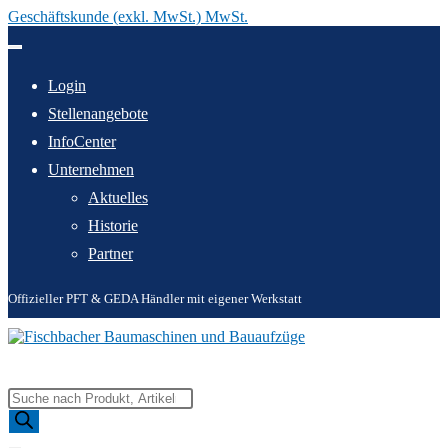
Geschäftskunde (exkl. MwSt.) MwSt.
Zum
Inhalt
springen
Login
Stellenangebote
InfoCenter
Unternehmen
Aktuelles
Historie
Partner
Offizieller PFT & GEDA Händler mit eigener Werkstatt
Products
search