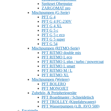
Spritzset Oberputze
ZARGOMAT pro
Mischpumpen (G-Serie)
PFT G 4
PFT G 4 FC-230V
PFT G 4 XL
PFT G 5 c
PFT G 5 c eco
PFT G 5 super
PFT G 54
Mischpumpen (RITMO-Serie)
PFT RITMO double mix
PFT RITMO L eco
PFT RITMO L plus / turbo / powercoat
PFT RITMO L smart
PFT RITMO M / L
PFT RITMO XL
Mischpumpen (Weitere)
PFT BOLERO
PFT MONOJET
Zubehör- & Peripheriegeräte
PFT Boardmaster / Schneidetisch
PFT TROLLEY (Kippfahrwagen)
PFT Wasserpumpen (z.B. AVO 500)
Ersatzteile