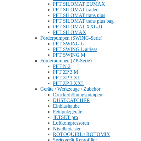
PFT SILOMAT EUMAX
PFT SILOMAT trailer
PFT SILOMAT trans plus
PFT SILOMAT trans plus bag
PFT SILOMAT XXL-D
PFT SILOMAX
Förderpumpen (SWING-Serie)
PFT SWING L
PFT SWING L airless
PFT SWING M
Förderpumpen (ZP-Serie)
PFT N 2
PFT ZP 3 M
PFT ZP 3 XL
PFT ZP 3 XXL
Geräte / Werkzeuge / Zubehör
Druckerhöhungspumpen
DUSTCATCHER
Einblashaube
Feinputzgeräte
JETSET pro
Luftkompressoren
Nivelliertaster
ROTOQUIRL / ROTOMIX
Spritzgerät Reprofilier