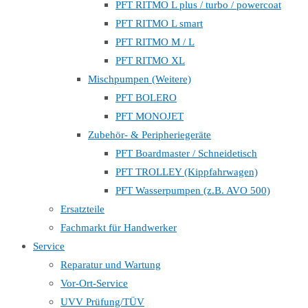
PFT RITMO L plus / turbo / powercoat
PFT RITMO L smart
PFT RITMO M / L
PFT RITMO XL
Mischpumpen (Weitere)
PFT BOLERO
PFT MONOJET
Zubehör- & Peripheriegeräte
PFT Boardmaster / Schneidetisch
PFT TROLLEY (Kippfahrwagen)
PFT Wasserpumpen (z.B. AVO 500)
Ersatzteile
Fachmarkt für Handwerker
Service
Reparatur und Wartung
Vor-Ort-Service
UVV Prüfung/TÜV