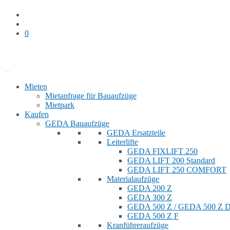
0
Bauaufzug mieten
Shop
Mieten
Mietanfrage für Bauaufzüge
Mietpark
Kaufen
GEDA Bauaufzüge
GEDA Ersatzteile
Leiterlifte
GEDA FIXLIFT 250
GEDA LIFT 200 Standard
GEDA LIFT 250 COMFORT
Materialaufzüge
GEDA 200 Z
GEDA 300 Z
GEDA 500 Z / GEDA 500 Z
GEDA 500 Z F
Kranführeraufzüge