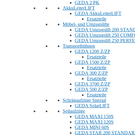
GEDA 2 PK
AkkuLeiterLIFT
GEDA AkkuLeiterLIFT
Ersatzteile
Möbel- und Umzugslifte
GEDA Umzugslift 200 STA
GEDA Umzugslift 250 COM
GEDA Umzugslift 250 PERF
Transportbühnen
GEDA 1200 Z/ZP
Ersatzteile
GEDA 1500 Z/ZP
Ersatzteile
GEDA 300 Z/ZP
Ersatzteile
GEDA 3700 Z/ZP
GEDA 500 Z/ZP
Ersatzteile
Schrägaufzüge Spezial
GEDA SolarLIFT
Seilaufzüge
GEDA MAXI 150S
GEDA MAXI 120S
GEDA MINI 60S
GEDA STAR 200 STANDA