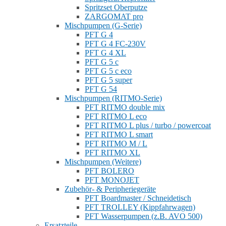
Spritzset Oberputze
ZARGOMAT pro
Mischpumpen (G-Serie)
PFT G 4
PFT G 4 FC-230V
PFT G 4 XL
PFT G 5 c
PFT G 5 c eco
PFT G 5 super
PFT G 54
Mischpumpen (RITMO-Serie)
PFT RITMO double mix
PFT RITMO L eco
PFT RITMO L plus / turbo / powercoat
PFT RITMO L smart
PFT RITMO M / L
PFT RITMO XL
Mischpumpen (Weitere)
PFT BOLERO
PFT MONOJET
Zubehör- & Peripheriegeräte
PFT Boardmaster / Schneidetisch
PFT TROLLEY (Kippfahrwagen)
PFT Wasserpumpen (z.B. AVO 500)
Ersatzteile