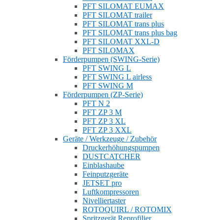
PFT SILOMAT EUMAX
PFT SILOMAT trailer
PFT SILOMAT trans plus
PFT SILOMAT trans plus bag
PFT SILOMAT XXL-D
PFT SILOMAX
Förderpumpen (SWING-Serie)
PFT SWING L
PFT SWING L airless
PFT SWING M
Förderpumpen (ZP-Serie)
PFT N 2
PFT ZP 3 M
PFT ZP 3 XL
PFT ZP 3 XXL
Geräte / Werkzeuge / Zubehör
Druckerhöhungspumpen
DUSTCATCHER
Einblashaube
Feinputzgeräte
JETSET pro
Luftkompressoren
Nivelliertaster
ROTOQUIRL / ROTOMIX
Spritzgerät Reprofilier