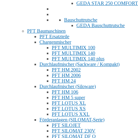
GEDA STAR 250 COMFORT
Bauschuttrutsche
GEDA Bauschuttrutsche
PFT Baumaschinen
PFT Ersatzteile
Chargenmischer
PFT MULTIMIX 100
PFT MULTIMIX 140
PFT MULTIMIX 140 plus
Durchlaufmischer (Sackware / Kompakt)
PFT HM 2002
PFT HM 2006
PFT HM 24
Durchlaufmischer (Siloware)
PFT HM 106
PFT HM 5 super
PFT LOTUS XL
PFT LOTUS XS
PFT LOTUS XXL
Förderanlagen (SILOMAT-Serie)
PFT SILOJET
PFT SILOMAT 230V
PFT SILOMAT DF Q