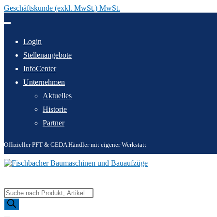
Geschäftskunde (exkl. MwSt.) MwSt.
Zum
Inhalt
springen
Login
Stellenangebote
InfoCenter
Unternehmen
Aktuelles
Historie
Partner
Offizieller PFT & GEDA Händler mit eigener Werkstatt
Products
search