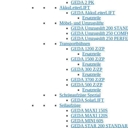
GEDA 2 PK
AkkuLeiterLIFT
GEDA AkkuLeiterLIFT
Ersatzteile
Möbel- und Umzugslifte
GEDA Umzugslift 200 STA
GEDA Umzugslift 250 COM
GEDA Umzugslift 250 PERF
Transportbühnen
GEDA 1200 Z/ZP
Ersatzteile
GEDA 1500 Z/ZP
Ersatzteile
GEDA 300 Z/ZP
Ersatzteile
GEDA 3700 Z/ZP
GEDA 500 Z/ZP
Ersatzteile
Schrägaufzüge Spezial
GEDA SolarLIFT
Seilaufzüge
GEDA MAXI 150S
GEDA MAXI 120S
GEDA MINI 60S
GEDA STAR 200 STANDA