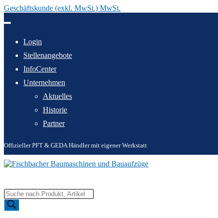
Geschäftskunde (exkl. MwSt.) MwSt.
Zum
Inhalt
springen
Login
Stellenangebote
InfoCenter
Unternehmen
Aktuelles
Historie
Partner
Offizieller PFT & GEDA Händler mit eigener Werkstatt
Products
search