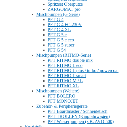
Spritzset Oberputze
ZARGOMAT pro
Mischpumpen (G-Serie)
PFT G 4
PFT G 4 FC-230V
PFT G 4 XL
PFT G 5 c
PFT G 5 c eco
PFT G 5 super
PFT G 54
Mischpumpen (RITMO-Serie)
PFT RITMO double mix
PFT RITMO L eco
PFT RITMO L plus / turbo / powercoat
PFT RITMO L smart
PFT RITMO M / L
PFT RITMO XL
Mischpumpen (Weitere)
PFT BOLERO
PFT MONOJET
Zubehör- & Peripheriegeräte
PFT Boardmaster / Schneidetisch
PFT TROLLEY (Kippfahrwagen)
PFT Wasserpumpen (z.B. AVO 500)
Ersatzteile