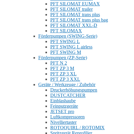
PFT SILOMAT EUMAX
PFT SILOMAT trailer
PFT SILOMAT trans plus
PFT SILOMAT trans plus bag
PFT SILOMAT XXL-D
PFT SILOMAX
Förderpumpen (SWING-Serie)
PFT SWING L
PFT SWING L airless
PFT SWING M
Förderpumpen (ZP-Serie)
PFT N 2
PFT ZP 3 M
PFT ZP 3 XL
PFT ZP 3 XXL
Geräte / Werkzeuge / Zubehör
Druckerhöhungspumpen
DUSTCATCHER
Einblashaube
Feinputzgeräte
JETSET pro
Luftkompressoren
Nivelliertaster
ROTOQUIRL / ROTOMIX
Spritzgerät Reprofilier