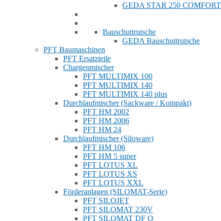
GEDA STAR 250 COMFORT
Bauschuttrutsche
GEDA Bauschuttrutsche
PFT Baumaschinen
PFT Ersatzteile
Chargenmischer
PFT MULTIMIX 100
PFT MULTIMIX 140
PFT MULTIMIX 140 plus
Durchlaufmischer (Sackware / Kompakt)
PFT HM 2002
PFT HM 2006
PFT HM 24
Durchlaufmischer (Siloware)
PFT HM 106
PFT HM 5 super
PFT LOTUS XL
PFT LOTUS XS
PFT LOTUS XXL
Förderanlagen (SILOMAT-Serie)
PFT SILOJET
PFT SILOMAT 230V
PFT SILOMAT DF Q