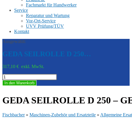
Fachmarkt für Handwerker
Service
Reparatur und Wartung
Vor-Ort-Service
UVV Prüfung/TÜV
Kontakt
Ausgewählt:
GEDA SEILROLLE D 250…
317,10
€
exkl. MwSt.
GEDA
SEILROLLE
In den Warenkorb
D
250
-
GEDA SEILROLLE D 250 – GE
GED
20012
Menge
Fischbacher
»
Maschinen-Zubehör und Ersatzteile
»
Allgemeine Ersat