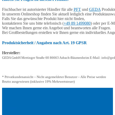
Fischbacher ist autorisierter Händler für alle
PFT
und
GEDA
Produkte
In unserem Onlineshop finden Sie aktuell lediglich eine Produktauswa
Falls Sie das gewünschte Produkt hier nicht finden,
kontaktieren Sie uns bitte telefonisch (
+49 89 1499080
) oder per E-Ma
Wir machen Ihnen gerne ein Angebot und beantworten alle Fragen.
Bei Großbestellungen erstellen wir Ihnen gerne ein individuelles Ang
Produktsicherheit / Angaben nach Art. 19 GPSR
Hersteller:
GEDA GmbH Mertinger Straße 60 86663 Asbach-Bäumenheim E-Mail: info@ged
* Privatkundenansicht – Nicht angemeldeter Benutzer – Alle Preise werden
Brutto ausgewiesen (inklusive 19% Mehrwertsteuer)
Adresse