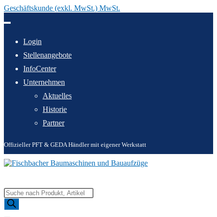
Geschäftskunde (exkl. MwSt.) MwSt.
Zum
Inhalt
springen
Login
Stellenangebote
InfoCenter
Unternehmen
Aktuelles
Historie
Partner
Offizieller PFT & GEDA Händler mit eigener Werkstatt
Products
search