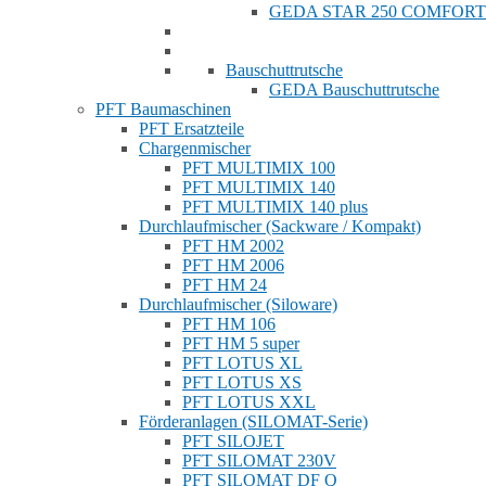
GEDA STAR 250 COMFORT
Bauschuttrutsche
GEDA Bauschuttrutsche
PFT Baumaschinen
PFT Ersatzteile
Chargenmischer
PFT MULTIMIX 100
PFT MULTIMIX 140
PFT MULTIMIX 140 plus
Durchlaufmischer (Sackware / Kompakt)
PFT HM 2002
PFT HM 2006
PFT HM 24
Durchlaufmischer (Siloware)
PFT HM 106
PFT HM 5 super
PFT LOTUS XL
PFT LOTUS XS
PFT LOTUS XXL
Förderanlagen (SILOMAT-Serie)
PFT SILOJET
PFT SILOMAT 230V
PFT SILOMAT DF Q