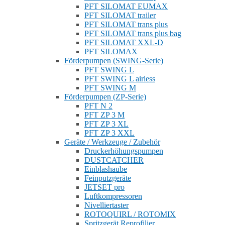
PFT SILOMAT EUMAX
PFT SILOMAT trailer
PFT SILOMAT trans plus
PFT SILOMAT trans plus bag
PFT SILOMAT XXL-D
PFT SILOMAX
Förderpumpen (SWING-Serie)
PFT SWING L
PFT SWING L airless
PFT SWING M
Förderpumpen (ZP-Serie)
PFT N 2
PFT ZP 3 M
PFT ZP 3 XL
PFT ZP 3 XXL
Geräte / Werkzeuge / Zubehör
Druckerhöhungspumpen
DUSTCATCHER
Einblashaube
Feinputzgeräte
JETSET pro
Luftkompressoren
Nivelliertaster
ROTOQUIRL / ROTOMIX
Spritzgerät Reprofilier