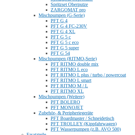
Spritzset Oberputze
ZARGOMAT pro
Mischpumpen (G-Serie)
PFT G 4
PFT G 4 FC-230V
PFT G 4 XL
PFT G 5 c
PFT G 5 c eco
PFT G 5 super
PFT G 54
Mischpumpen (RITMO-Serie)
PFT RITMO double mix
PFT RITMO L eco
PFT RITMO L plus / turbo / powercoat
PFT RITMO L smart
PFT RITMO M / L
PFT RITMO XL
Mischpumpen (Weitere)
PFT BOLERO
PFT MONOJET
Zubehör- & Peripheriegeräte
PFT Boardmaster / Schneidetisch
PFT TROLLEY (Kippfahrwagen)
PFT Wasserpumpen (z.B. AVO 500)
Ersatzteile