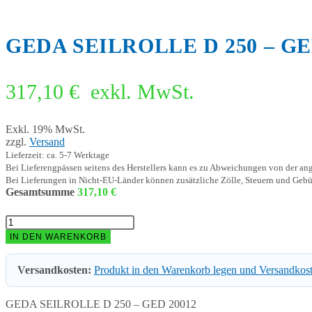
GEDA SEILROLLE D 250 – GE
317,10
€
exkl. MwSt.
Exkl. 19% MwSt.
zzgl.
Versand
Lieferzeit: ca. 5-7 Werktage
Bei Lieferengpässen seitens des Herstellers kann es zu Abweichungen von der a
Bei Lieferungen in Nicht-EU-Länder können zusätzliche Zölle, Steuern und Gebü
Gesamtsumme
317,10
€
GEDA
SEILROLLE
IN DEN WARENKORB
D
250
Versandkosten:
Produkt in den Warenkorb legen und Versandkos
-
GED
20012
GEDA SEILROLLE D 250 – GED 20012
Menge