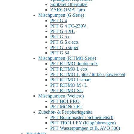
Spritzset Oberputze
ZARGOMAT pro
Mischpumpen (G-Serie)
PFT G 4
PFT G 4 FC-230V
PFT G 4 XL
PFT G 5 c
PFT G 5 c eco
PFT G 5 super
PFT G 54
Mischpumpen (RITMO-Serie)
PFT RITMO double mix
PFT RITMO L eco
PFT RITMO L plus / turbo / powercoat
PFT RITMO L smart
PFT RITMO M / L
PFT RITMO XL
Mischpumpen (Weitere)
PFT BOLERO
PFT MONOJET
Zubehör- & Peripheriegeräte
PFT Boardmaster / Schneidetisch
PFT TROLLEY (Kippfahrwagen)
PFT Wasserpumpen (z.B. AVO 500)
Ersatzteile