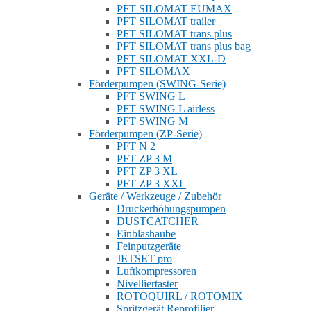
PFT SILOMAT EUMAX
PFT SILOMAT trailer
PFT SILOMAT trans plus
PFT SILOMAT trans plus bag
PFT SILOMAT XXL-D
PFT SILOMAX
Förderpumpen (SWING-Serie)
PFT SWING L
PFT SWING L airless
PFT SWING M
Förderpumpen (ZP-Serie)
PFT N 2
PFT ZP 3 M
PFT ZP 3 XL
PFT ZP 3 XXL
Geräte / Werkzeuge / Zubehör
Druckerhöhungspumpen
DUSTCATCHER
Einblashaube
Feinputzgeräte
JETSET pro
Luftkompressoren
Nivelliertaster
ROTOQUIRL / ROTOMIX
Spritzgerät Reprofilier