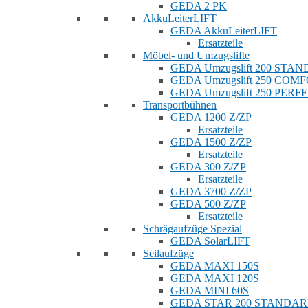
GEDA 2 PK
AkkuLeiterLIFT
GEDA AkkuLeiterLIFT
Ersatzteile
Möbel- und Umzugslifte
GEDA Umzugslift 200 STA
GEDA Umzugslift 250 COM
GEDA Umzugslift 250 PERF
Transportbühnen
GEDA 1200 Z/ZP
Ersatzteile
GEDA 1500 Z/ZP
Ersatzteile
GEDA 300 Z/ZP
Ersatzteile
GEDA 3700 Z/ZP
GEDA 500 Z/ZP
Ersatzteile
Schrägaufzüge Spezial
GEDA SolarLIFT
Seilaufzüge
GEDA MAXI 150S
GEDA MAXI 120S
GEDA MINI 60S
GEDA STAR 200 STANDA