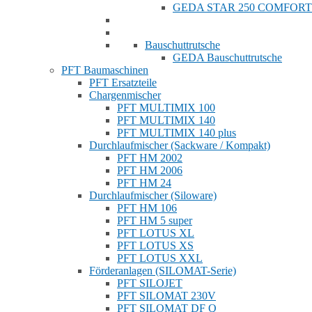
GEDA STAR 250 COMFORT
Bauschuttrutsche
GEDA Bauschuttrutsche
PFT Baumaschinen
PFT Ersatzteile
Chargenmischer
PFT MULTIMIX 100
PFT MULTIMIX 140
PFT MULTIMIX 140 plus
Durchlaufmischer (Sackware / Kompakt)
PFT HM 2002
PFT HM 2006
PFT HM 24
Durchlaufmischer (Siloware)
PFT HM 106
PFT HM 5 super
PFT LOTUS XL
PFT LOTUS XS
PFT LOTUS XXL
Förderanlagen (SILOMAT-Serie)
PFT SILOJET
PFT SILOMAT 230V
PFT SILOMAT DF Q