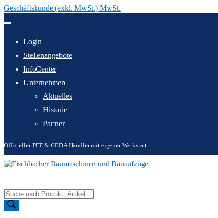
Geschäftskunde (exkl. MwSt.) MwSt.
Zum
Inhalt
springen
Login
Stellenangebote
InfoCenter
Unternehmen
Aktuelles
Historie
Partner
Offizieller PFT & GEDA Händler mit eigener Werkstatt
Products
search