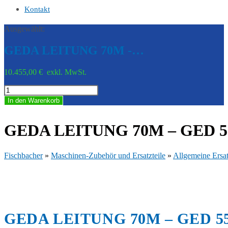
Kontakt
Ausgewählt:
GEDA LEITUNG 70M -…
10.455,00
€
exkl. MwSt.
GEDA
LEITUNG
In den Warenkorb
70M
-
GED
GEDA LEITUNG 70M – GED 55
55741-
0004
Menge
Fischbacher
»
Maschinen-Zubehör und Ersatzteile
»
Allgemeine Ersat
GEDA LEITUNG 70M – GED 55