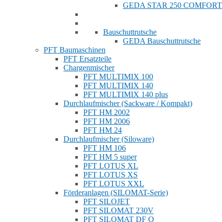
GEDA STAR 250 COMFORT
Bauschuttrutsche
GEDA Bauschuttrutsche
PFT Baumaschinen
PFT Ersatzteile
Chargenmischer
PFT MULTIMIX 100
PFT MULTIMIX 140
PFT MULTIMIX 140 plus
Durchlaufmischer (Sackware / Kompakt)
PFT HM 2002
PFT HM 2006
PFT HM 24
Durchlaufmischer (Siloware)
PFT HM 106
PFT HM 5 super
PFT LOTUS XL
PFT LOTUS XS
PFT LOTUS XXL
Förderanlagen (SILOMAT-Serie)
PFT SILOJET
PFT SILOMAT 230V
PFT SILOMAT DF Q