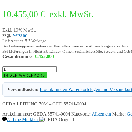
10.455,00
€
exkl. MwSt.
Exkl. 19% MwSt.
zzgl.
Versand
Lieferzeit: ca. 5-7 Werktage
Bei Lieferengpässen seitens des Herstellers kann es zu Abweichungen von der a
Bei Lieferungen in Nicht-EU-Länder können zusätzliche Zölle, Steuern und Gebü
Gesamtsumme
10.455,00
€
GEDA
LEITUNG
IN DEN WARENKORB
70M
-
Versandkosten:
Produkt in den Warenkorb legen und Versandkos
GED
55741-
0004
GEDA LEITUNG 70M – GED 55741-0004
Menge
Artikelnummer:
GEDA 55741-0004
Kategorie:
Allgemein
Marke:
Ge
Auf die Merkliste