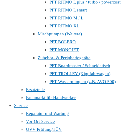
PFT RITMO L plus / turbo / powercoat
PFT RITMO L smart
PFT RITMO M / L
PFT RITMO XL
Mischpumpen (Weitere)
PFT BOLERO
PFT MONOJET
Zubehör- & Peripheriegeräte
PFT Boardmaster / Schneidetisch
PFT TROLLEY (Kippfahrwagen)
PFT Wasserpumpen (z.B. AVO 500)
Ersatzteile
Fachmarkt für Handwerker
Service
Reparatur und Wartung
Vor-Ort-Service
UVV Prüfung/TÜV