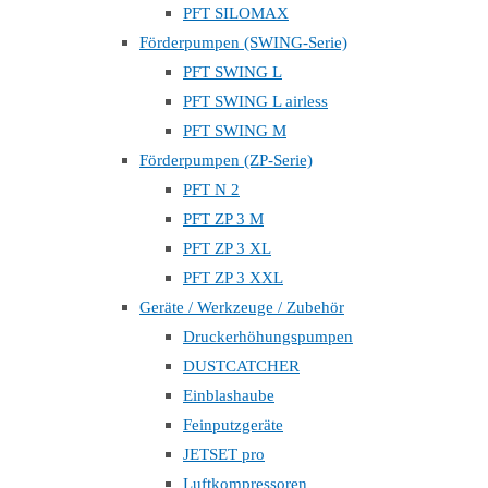
PFT SILOMAX
Förderpumpen (SWING-Serie)
PFT SWING L
PFT SWING L airless
PFT SWING M
Förderpumpen (ZP-Serie)
PFT N 2
PFT ZP 3 M
PFT ZP 3 XL
PFT ZP 3 XXL
Geräte / Werkzeuge / Zubehör
Druckerhöhungspumpen
DUSTCATCHER
Einblashaube
Feinputzgeräte
JETSET pro
Luftkompressoren