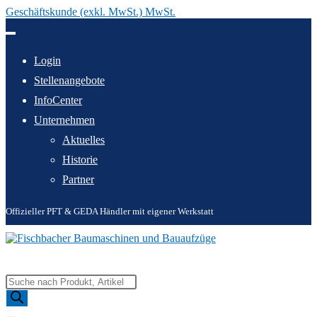
Geschäftskunde (exkl. MwSt.) MwSt.
Zum
Inhalt
springen
Login
Stellenangebote
InfoCenter
Unternehmen
Aktuelles
Historie
Partner
Offizieller PFT & GEDA Händler mit eigener Werkstatt
Products
search