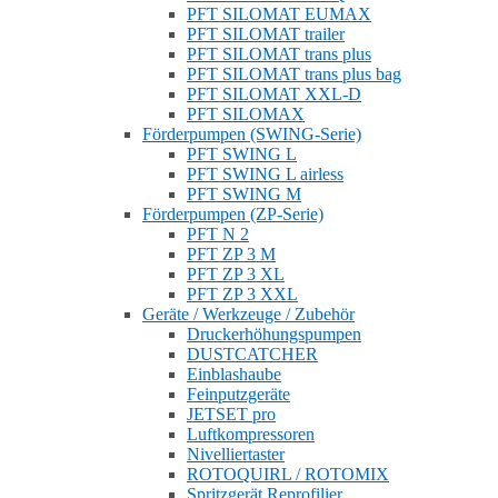
PFT SILOMAT EUMAX
PFT SILOMAT trailer
PFT SILOMAT trans plus
PFT SILOMAT trans plus bag
PFT SILOMAT XXL-D
PFT SILOMAX
Förderpumpen (SWING-Serie)
PFT SWING L
PFT SWING L airless
PFT SWING M
Förderpumpen (ZP-Serie)
PFT N 2
PFT ZP 3 M
PFT ZP 3 XL
PFT ZP 3 XXL
Geräte / Werkzeuge / Zubehör
Druckerhöhungspumpen
DUSTCATCHER
Einblashaube
Feinputzgeräte
JETSET pro
Luftkompressoren
Nivelliertaster
ROTOQUIRL / ROTOMIX
Spritzgerät Reprofilier