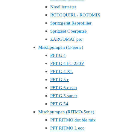
Nivelliertaster
ROTOQUIRL / ROTOMIX
Spritzgerät Reprofilier
Spritzset Oberputze
ZARGOMAT pro
Mischpumpen (G-Serie)
PFT G 4
PFT G 4 FC-230V
PFT G 4 XL
PFT G 5 c
PFT G 5 c eco
PFT G 5 super
PFT G 54
Mischpumpen (RITMO-Serie)
PFT RITMO double mix
PFT RITMO L eco