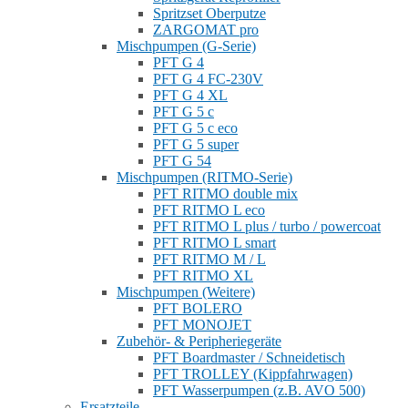
Spritzset Oberputze
ZARGOMAT pro
Mischpumpen (G-Serie)
PFT G 4
PFT G 4 FC-230V
PFT G 4 XL
PFT G 5 c
PFT G 5 c eco
PFT G 5 super
PFT G 54
Mischpumpen (RITMO-Serie)
PFT RITMO double mix
PFT RITMO L eco
PFT RITMO L plus / turbo / powercoat
PFT RITMO L smart
PFT RITMO M / L
PFT RITMO XL
Mischpumpen (Weitere)
PFT BOLERO
PFT MONOJET
Zubehör- & Peripheriegeräte
PFT Boardmaster / Schneidetisch
PFT TROLLEY (Kippfahrwagen)
PFT Wasserpumpen (z.B. AVO 500)
Ersatzteile