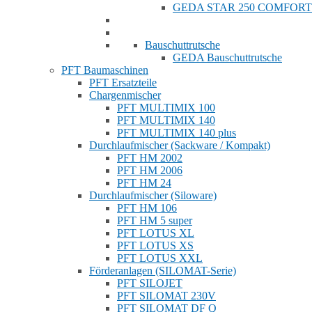
GEDA STAR 250 COMFORT
Bauschuttrutsche
GEDA Bauschuttrutsche
PFT Baumaschinen
PFT Ersatzteile
Chargenmischer
PFT MULTIMIX 100
PFT MULTIMIX 140
PFT MULTIMIX 140 plus
Durchlaufmischer (Sackware / Kompakt)
PFT HM 2002
PFT HM 2006
PFT HM 24
Durchlaufmischer (Siloware)
PFT HM 106
PFT HM 5 super
PFT LOTUS XL
PFT LOTUS XS
PFT LOTUS XXL
Förderanlagen (SILOMAT-Serie)
PFT SILOJET
PFT SILOMAT 230V
PFT SILOMAT DF Q