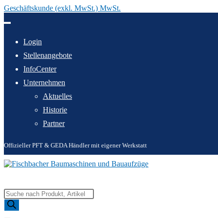
Geschäftskunde (exkl. MwSt.) MwSt.
Zum
Inhalt
springen
Login
Stellenangebote
InfoCenter
Unternehmen
Aktuelles
Historie
Partner
Offizieller PFT & GEDA Händler mit eigener Werkstatt
Products
search