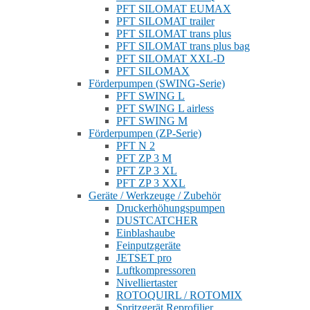
PFT SILOMAT EUMAX
PFT SILOMAT trailer
PFT SILOMAT trans plus
PFT SILOMAT trans plus bag
PFT SILOMAT XXL-D
PFT SILOMAX
Förderpumpen (SWING-Serie)
PFT SWING L
PFT SWING L airless
PFT SWING M
Förderpumpen (ZP-Serie)
PFT N 2
PFT ZP 3 M
PFT ZP 3 XL
PFT ZP 3 XXL
Geräte / Werkzeuge / Zubehör
Druckerhöhungspumpen
DUSTCATCHER
Einblashaube
Feinputzgeräte
JETSET pro
Luftkompressoren
Nivelliertaster
ROTOQUIRL / ROTOMIX
Spritzgerät Reprofilier