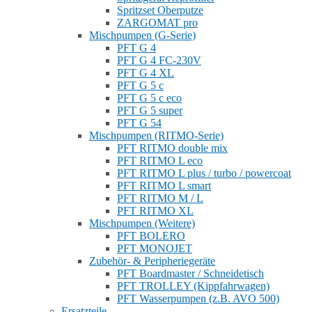
Spritzset Oberputze
ZARGOMAT pro
Mischpumpen (G-Serie)
PFT G 4
PFT G 4 FC-230V
PFT G 4 XL
PFT G 5 c
PFT G 5 c eco
PFT G 5 super
PFT G 54
Mischpumpen (RITMO-Serie)
PFT RITMO double mix
PFT RITMO L eco
PFT RITMO L plus / turbo / powercoat
PFT RITMO L smart
PFT RITMO M / L
PFT RITMO XL
Mischpumpen (Weitere)
PFT BOLERO
PFT MONOJET
Zubehör- & Peripheriegeräte
PFT Boardmaster / Schneidetisch
PFT TROLLEY (Kippfahrwagen)
PFT Wasserpumpen (z.B. AVO 500)
Ersatzteile