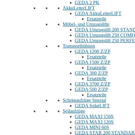
GEDA 2 PK
AkkuLeiterLIFT
GEDA AkkuLeiterLIFT
Ersatzteile
Möbel- und Umzugslifte
GEDA Umzugslift 200 STA
GEDA Umzugslift 250 COM
GEDA Umzugslift 250 PERF
Transportbühnen
GEDA 1200 Z/ZP
Ersatzteile
GEDA 1500 Z/ZP
Ersatzteile
GEDA 300 Z/ZP
Ersatzteile
GEDA 3700 Z/ZP
GEDA 500 Z/ZP
Ersatzteile
Schrägaufzüge Spezial
GEDA SolarLIFT
Seilaufzüge
GEDA MAXI 150S
GEDA MAXI 120S
GEDA MINI 60S
GEDA STAR 200 STANDA