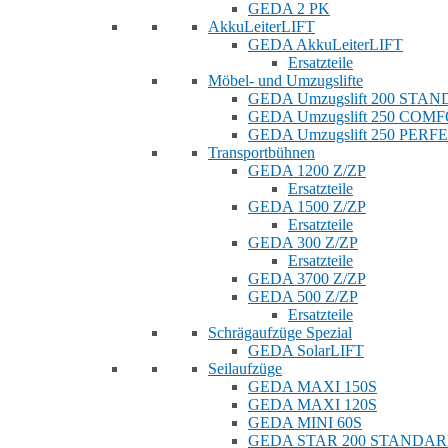
GEDA 2 PK
AkkuLeiterLIFT
GEDA AkkuLeiterLIFT
Ersatzteile
Möbel- und Umzugslifte
GEDA Umzugslift 200 STA
GEDA Umzugslift 250 COM
GEDA Umzugslift 250 PERF
Transportbühnen
GEDA 1200 Z/ZP
Ersatzteile
GEDA 1500 Z/ZP
Ersatzteile
GEDA 300 Z/ZP
Ersatzteile
GEDA 3700 Z/ZP
GEDA 500 Z/ZP
Ersatzteile
Schrägaufzüge Spezial
GEDA SolarLIFT
Seilaufzüge
GEDA MAXI 150S
GEDA MAXI 120S
GEDA MINI 60S
GEDA STAR 200 STANDA