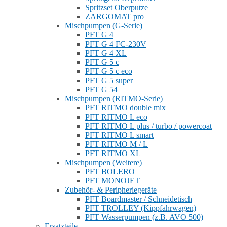
Spritzset Oberputze
ZARGOMAT pro
Mischpumpen (G-Serie)
PFT G 4
PFT G 4 FC-230V
PFT G 4 XL
PFT G 5 c
PFT G 5 c eco
PFT G 5 super
PFT G 54
Mischpumpen (RITMO-Serie)
PFT RITMO double mix
PFT RITMO L eco
PFT RITMO L plus / turbo / powercoat
PFT RITMO L smart
PFT RITMO M / L
PFT RITMO XL
Mischpumpen (Weitere)
PFT BOLERO
PFT MONOJET
Zubehör- & Peripheriegeräte
PFT Boardmaster / Schneidetisch
PFT TROLLEY (Kippfahrwagen)
PFT Wasserpumpen (z.B. AVO 500)
Ersatzteile