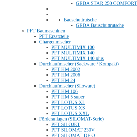
GEDA STAR 250 COMFORT
Bauschuttrutsche
GEDA Bauschuttrutsche
PFT Baumaschinen
PFT Ersatzteile
Chargenmischer
PFT MULTIMIX 100
PFT MULTIMIX 140
PFT MULTIMIX 140 plus
Durchlaufmischer (Sackware / Kompakt)
PFT HM 2002
PFT HM 2006
PFT HM 24
Durchlaufmischer (Siloware)
PFT HM 106
PFT HM 5 super
PFT LOTUS XL
PFT LOTUS XS
PFT LOTUS XXL
Förderanlagen (SILOMAT-Serie)
PFT SILOJET
PFT SILOMAT 230V
PFT SILOMAT DF Q