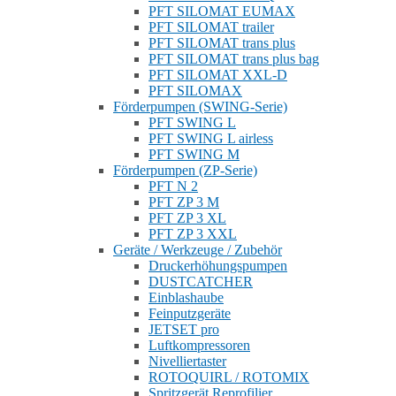
PFT SILOMAT EUMAX
PFT SILOMAT trailer
PFT SILOMAT trans plus
PFT SILOMAT trans plus bag
PFT SILOMAT XXL-D
PFT SILOMAX
Förderpumpen (SWING-Serie)
PFT SWING L
PFT SWING L airless
PFT SWING M
Förderpumpen (ZP-Serie)
PFT N 2
PFT ZP 3 M
PFT ZP 3 XL
PFT ZP 3 XXL
Geräte / Werkzeuge / Zubehör
Druckerhöhungspumpen
DUSTCATCHER
Einblashaube
Feinputzgeräte
JETSET pro
Luftkompressoren
Nivelliertaster
ROTOQUIRL / ROTOMIX
Spritzgerät Reprofilier