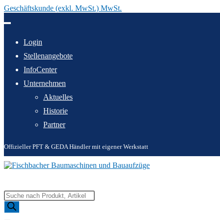
Geschäftskunde (exkl. MwSt.) MwSt.
Zum
Inhalt
springen
Login
Stellenangebote
InfoCenter
Unternehmen
Aktuelles
Historie
Partner
Offizieller PFT & GEDA Händler mit eigener Werkstatt
Products
search