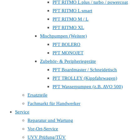
PFT RITMO L plus / turbo / powercoat
PFT RITMO L smart
PFT RITMO M / L
PFT RITMO XL
Mischpumpen (Weitere)
PFT BOLERO
PFT MONOJET
Zubehör- & Peripheriegeräte
PFT Boardmaster / Schneidetisch
PFT TROLLEY (Kippfahrwagen)
PFT Wasserpumpen (z.B. AVO 500)
Ersatzteile
Fachmarkt für Handwerker
Service
Reparatur und Wartung
Vor-Ort-Service
UVV Prüfung/TÜV