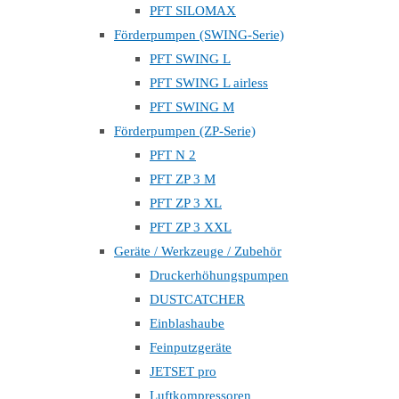
PFT SILOMAX
Förderpumpen (SWING-Serie)
PFT SWING L
PFT SWING L airless
PFT SWING M
Förderpumpen (ZP-Serie)
PFT N 2
PFT ZP 3 M
PFT ZP 3 XL
PFT ZP 3 XXL
Geräte / Werkzeuge / Zubehör
Druckerhöhungspumpen
DUSTCATCHER
Einblashaube
Feinputzgeräte
JETSET pro
Luftkompressoren