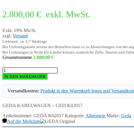
2.800,00
€
exkl. MwSt.
Exkl. 19% MwSt.
zzgl.
Versand
Lieferzeit: ca. 5-7 Werktage
Bei Lieferengpässen seitens des Herstellers kann es zu Abweichungen von der a
Bei Lieferungen in Nicht-EU-Länder können zusätzliche Zölle, Steuern und Gebü
Gesamtsumme
2.800,00
€
GEDA
KABELWAGEN
IN DEN WARENKORB
-
GED
Versandkosten:
Produkt in den Warenkorb legen und Versandkos
K02017
Menge
GEDA KABELWAGEN – GED K02017
Artikelnummer:
GEDA K02017
Kategorie:
Allgemein
Marke:
Geda
Auf die Merkliste