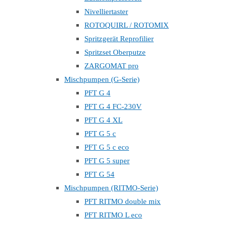
Nivelliertaster
ROTOQUIRL / ROTOMIX
Spritzgerät Reprofilier
Spritzset Oberputze
ZARGOMAT pro
Mischpumpen (G-Serie)
PFT G 4
PFT G 4 FC-230V
PFT G 4 XL
PFT G 5 c
PFT G 5 c eco
PFT G 5 super
PFT G 54
Mischpumpen (RITMO-Serie)
PFT RITMO double mix
PFT RITMO L eco