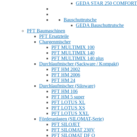
GEDA STAR 250 COMFORT
Bauschuttrutsche
GEDA Bauschuttrutsche
PFT Baumaschinen
PFT Ersatzteile
Chargenmischer
PFT MULTIMIX 100
PFT MULTIMIX 140
PFT MULTIMIX 140 plus
Durchlaufmischer (Sackware / Kompakt)
PFT HM 2002
PFT HM 2006
PFT HM 24
Durchlaufmischer (Siloware)
PFT HM 106
PFT HM 5 super
PFT LOTUS XL
PFT LOTUS XS
PFT LOTUS XXL
Förderanlagen (SILOMAT-Serie)
PFT SILOJET
PFT SILOMAT 230V
PFT SILOMAT DF Q