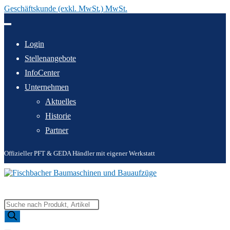
Geschäftskunde (exkl. MwSt.) MwSt.
Zum
Inhalt
springen
Login
Stellenangebote
InfoCenter
Unternehmen
Aktuelles
Historie
Partner
Offizieller PFT & GEDA Händler mit eigener Werkstatt
Products
search