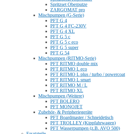
Spritzset Oberputze
ZARGOMAT pro
Mischpumpen (G-Serie)
PFT G 4
PFT G 4 FC-230V
PFT G 4 XL
PFT G 5 c
PFT G 5 c eco
PFT G 5 super
PFT G 54
Mischpumpen (RITMO-Serie)
PFT RITMO double mix
PFT RITMO L eco
PFT RITMO L plus / turbo / powercoat
PFT RITMO L smart
PFT RITMO M / L
PFT RITMO XL
Mischpumpen (Weitere)
PFT BOLERO
PFT MONOJET
Zubehör- & Peripheriegeräte
PFT Boardmaster / Schneidetisch
PFT TROLLEY (Kippfahrwagen)
PFT Wasserpumpen (z.B. AVO 500)
Ersatzteile