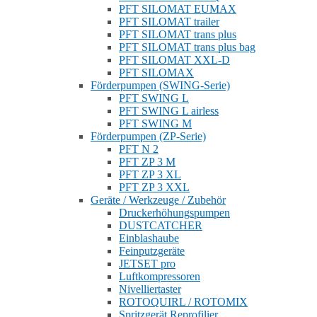
PFT SILOMAT EUMAX
PFT SILOMAT trailer
PFT SILOMAT trans plus
PFT SILOMAT trans plus bag
PFT SILOMAT XXL-D
PFT SILOMAX
Förderpumpen (SWING-Serie)
PFT SWING L
PFT SWING L airless
PFT SWING M
Förderpumpen (ZP-Serie)
PFT N 2
PFT ZP 3 M
PFT ZP 3 XL
PFT ZP 3 XXL
Geräte / Werkzeuge / Zubehör
Druckerhöhungspumpen
DUSTCATCHER
Einblashaube
Feinputzgeräte
JETSET pro
Luftkompressoren
Nivelliertaster
ROTOQUIRL / ROTOMIX
Spritzgerät Reprofilier