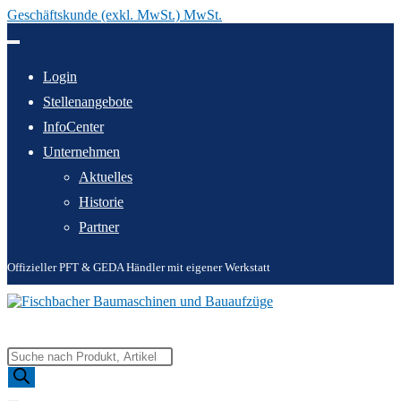
Geschäftskunde (exkl. MwSt.) MwSt.
Zum
Inhalt
springen
Login
Stellenangebote
InfoCenter
Unternehmen
Aktuelles
Historie
Partner
Offizieller PFT & GEDA Händler mit eigener Werkstatt
Products
search