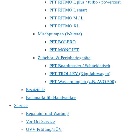
PFT RITMO L plus / turbo / powercoat
PFT RITMO L smart
PFT RITMO M / L
PFT RITMO XL
Mischpumpen (Weitere)
PFT BOLERO
PFT MONOJET
Zubehör- & Peripheriegeräte
PFT Boardmaster / Schneidetisch
PFT TROLLEY (Kippfahrwagen)
PFT Wasserpumpen (z.B. AVO 500)
Ersatzteile
Fachmarkt für Handwerker
Service
Reparatur und Wartung
Vor-Ort-Service
UVV Prüfung/TÜV