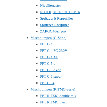
Nivelliertaster
ROTOQUIRL / ROTOMIX
Spritzgerät Reprofilier
Spritzset Oberputze
ZARGOMAT pro
Mischpumpen (G-Serie)
PFT G 4
PFT G 4 FC-230V
PFT G 4 XL
PFT G 5 c
PFT G 5 c eco
PFT G 5 super
PFT G 54
Mischpumpen (RITMO-Serie)
PFT RITMO double mix
PFT RITMO L eco