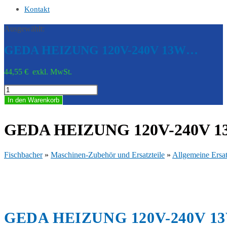
Kontakt
Ausgewählt:
GEDA HEIZUNG 120V-240V 13W…
44,55
€
exkl. MwSt.
GEDA
HEIZUNG
In den Warenkorb
120V-
240V
13W
GEDA HEIZUNG 120V-240V 1
-
GED
K04429
Fischbacher
»
Maschinen-Zubehör und Ersatzteile
»
Allgemeine Ersat
Menge
GEDA HEIZUNG 120V-240V 13