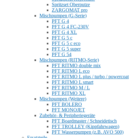
Spritzset Oberputze
ZARGOMAT pro
Mischpumpen (G-Serie)
PFT G 4
PFT G 4 FC-230V
PFT G 4 XL
PFT G 5 c
PFT G 5 c eco
PFT G 5 super
PFT G 54
Mischpumpen (RITMO-Serie)
PFT RITMO double mix
PFT RITMO L eco
PFT RITMO L plus / turbo / powercoat
PFT RITMO L smart
PFT RITMO M / L
PFT RITMO XL
Mischpumpen (Weitere)
PFT BOLERO
PFT MONOJET
Zubehör- & Peripheriegeräte
PFT Boardmaster / Schneidetisch
PFT TROLLEY (Kippfahrwagen)
PFT Wasserpumpen (z.B. AVO 500)
Ersatzteile