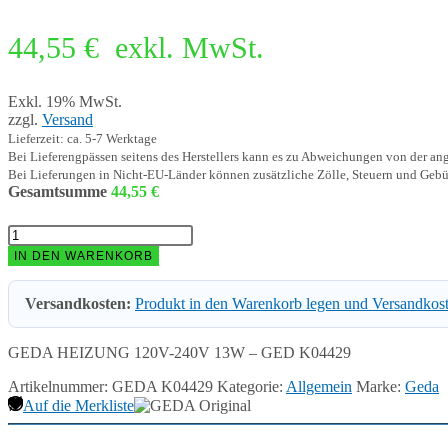
44,55
€
exkl. MwSt.
Exkl. 19% MwSt.
zzgl.
Versand
Lieferzeit: ca. 5-7 Werktage
Bei Lieferengpässen seitens des Herstellers kann es zu Abweichungen von der a
Bei Lieferungen in Nicht-EU-Länder können zusätzliche Zölle, Steuern und Gebü
Gesamtsumme
44,55
€
GEDA
HEIZUNG
IN DEN WARENKORB
120V-
240V
Versandkosten:
Produkt in den Warenkorb legen und Versandkos
13W
-
GED
GEDA HEIZUNG 120V-240V 13W – GED K04429
K04429
Menge
Artikelnummer:
GEDA K04429
Kategorie:
Allgemein
Marke:
Geda
Auf die Merkliste