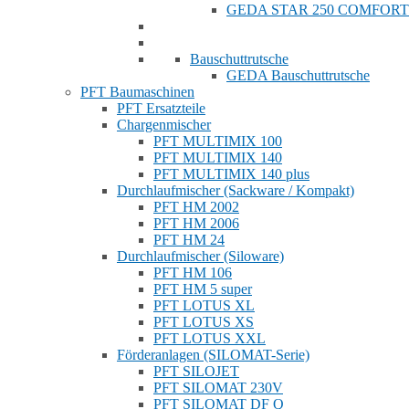
GEDA STAR 250 COMFORT
Bauschuttrutsche
GEDA Bauschuttrutsche
PFT Baumaschinen
PFT Ersatzteile
Chargenmischer
PFT MULTIMIX 100
PFT MULTIMIX 140
PFT MULTIMIX 140 plus
Durchlaufmischer (Sackware / Kompakt)
PFT HM 2002
PFT HM 2006
PFT HM 24
Durchlaufmischer (Siloware)
PFT HM 106
PFT HM 5 super
PFT LOTUS XL
PFT LOTUS XS
PFT LOTUS XXL
Förderanlagen (SILOMAT-Serie)
PFT SILOJET
PFT SILOMAT 230V
PFT SILOMAT DF Q