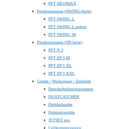
PFT SILOMAX
Förderpumpen (SWING-Serie)
PFT SWING L
PFT SWING L airless
PFT SWING M
Förderpumpen (ZP-Serie)
PFT N 2
PFT ZP 3 M
PFT ZP 3 XL
PFT ZP 3 XXL
Geräte / Werkzeuge / Zubehör
Druckerhöhungspumpen
DUSTCATCHER
Einblashaube
Feinputzgeräte
JETSET pro
Luftkompressoren