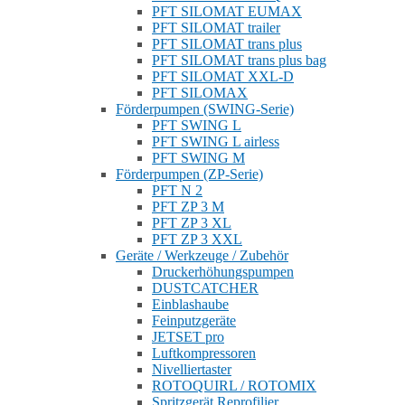
PFT SILOMAT EUMAX
PFT SILOMAT trailer
PFT SILOMAT trans plus
PFT SILOMAT trans plus bag
PFT SILOMAT XXL-D
PFT SILOMAX
Förderpumpen (SWING-Serie)
PFT SWING L
PFT SWING L airless
PFT SWING M
Förderpumpen (ZP-Serie)
PFT N 2
PFT ZP 3 M
PFT ZP 3 XL
PFT ZP 3 XXL
Geräte / Werkzeuge / Zubehör
Druckerhöhungspumpen
DUSTCATCHER
Einblashaube
Feinputzgeräte
JETSET pro
Luftkompressoren
Nivelliertaster
ROTOQUIRL / ROTOMIX
Spritzgerät Reprofilier