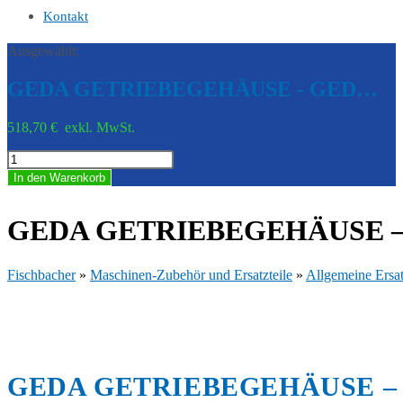
Kontakt
Ausgewählt:
GEDA GETRIEBEGEHÄUSE - GED…
518,70
€
exkl. MwSt.
GEDA
GETRIEBEGEHÄUSE
In den Warenkorb
-
GED
10602-
GEDA GETRIEBEGEHÄUSE – 
0001
Menge
Fischbacher
»
Maschinen-Zubehör und Ersatzteile
»
Allgemeine Ersat
GEDA GETRIEBEGEHÄUSE – G