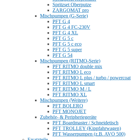
Spritzset Oberputze
ZARGOMAT pro
Mischpumpen (G-Serie)
PFT G 4
PFT G 4 FC-230V
PFT G 4 XL
PFT G 5 c
PFT G 5 c eco
PFT G 5 super
PFT G 54
Mischpumpen (RITMO-Serie)
PFT RITMO double mix
PFT RITMO L eco
PFT RITMO L plus / turbo / powercoat
PFT RITMO L smart
PFT RITMO M / L
PFT RITMO XL
Mischpumpen (Weitere)
PFT BOLERO
PFT MONOJET
Zubehör- & Peripheriegeräte
PFT Boardmaster / Schneidetisch
PFT TROLLEY (Kippfahrwagen)
PFT Wasserpumpen (z.B. AVO 500)
Ersatzteile