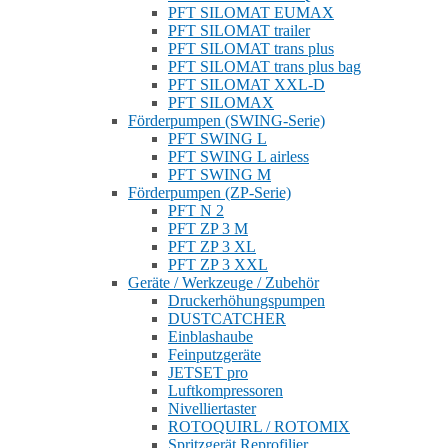
PFT SILOMAT EUMAX
PFT SILOMAT trailer
PFT SILOMAT trans plus
PFT SILOMAT trans plus bag
PFT SILOMAT XXL-D
PFT SILOMAX
Förderpumpen (SWING-Serie)
PFT SWING L
PFT SWING L airless
PFT SWING M
Förderpumpen (ZP-Serie)
PFT N 2
PFT ZP 3 M
PFT ZP 3 XL
PFT ZP 3 XXL
Geräte / Werkzeuge / Zubehör
Druckerhöhungspumpen
DUSTCATCHER
Einblashaube
Feinputzgeräte
JETSET pro
Luftkompressoren
Nivelliertaster
ROTOQUIRL / ROTOMIX
Spritzgerät Reprofilier