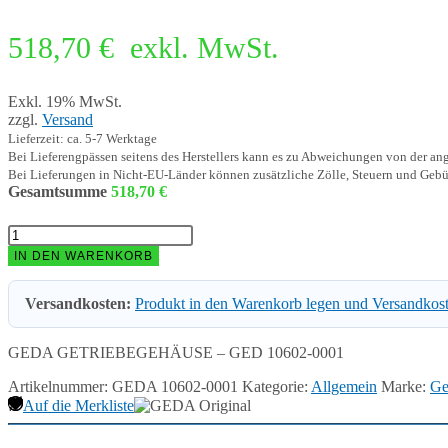
518,70
€
exkl. MwSt.
Exkl. 19% MwSt.
zzgl.
Versand
Lieferzeit: ca. 5-7 Werktage
Bei Lieferengpässen seitens des Herstellers kann es zu Abweichungen von der a
Bei Lieferungen in Nicht-EU-Länder können zusätzliche Zölle, Steuern und Gebü
Gesamtsumme
518,70
€
GEDA
GETRIEBEGEHÄUSE
IN DEN WARENKORB
-
GED
Versandkosten:
Produkt in den Warenkorb legen und Versandkos
10602-
0001
Menge
GEDA GETRIEBEGEHÄUSE – GED 10602-0001
Artikelnummer:
GEDA 10602-0001
Kategorie:
Allgemein
Marke:
Ge
Auf die Merkliste