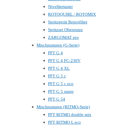
Nivelliertaster
ROTOQUIRL / ROTOMIX
Spritzgerät Reprofilier
Spritzset Oberputze
ZARGOMAT pro
Mischpumpen (G-Serie)
PFT G 4
PFT G 4 FC-230V
PFT G 4 XL
PFT G 5 c
PFT G 5 c eco
PFT G 5 super
PFT G 54
Mischpumpen (RITMO-Serie)
PFT RITMO double mix
PFT RITMO L eco