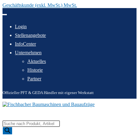
Geschäftskunde (exkl. MwSt.) MwSt.
Zum
Inhalt
springen
Login
Stellenangebote
InfoCenter
Unternehmen
Aktuelles
Historie
Partner
Offizieller PFT & GEDA Händler mit eigener Werkstatt
Products
search