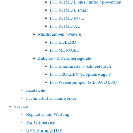
PFT RITMO L plus / turbo / powercoat
PFT RITMO L smart
PFT RITMO M / L
PFT RITMO XL
Mischpumpen (Weitere)
PFT BOLERO
PFT MONOJET
Zubehör- & Peripheriegeräte
PFT Boardmaster / Schneidetisch
PFT TROLLEY (Kippfahrwagen)
PFT Wasserpumpen (z.B. AVO 500)
Ersatzteile
Fachmarkt für Handwerker
Service
Reparatur und Wartung
Vor-Ort-Service
UVV Prüfung/TÜV