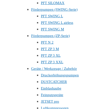
PFT SILOMAX
Förderpumpen (SWING-Serie)
PFT SWING L
PFT SWING L airless
PFT SWING M
Förderpumpen (ZP-Serie)
PFT N 2
PFT ZP 3 M
PFT ZP 3 XL
PFT ZP 3 XXL
Geräte / Werkzeuge / Zubehör
Druckerhöhungspumpen
DUSTCATCHER
Einblashaube
Feinputzgeräte
JETSET pro
Luftkompressoren