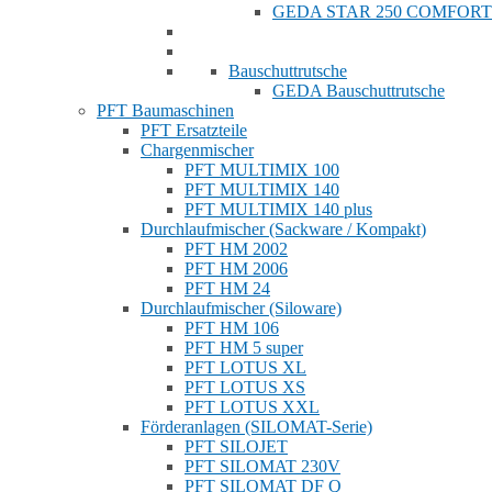
GEDA STAR 250 COMFORT
Bauschuttrutsche
GEDA Bauschuttrutsche
PFT Baumaschinen
PFT Ersatzteile
Chargenmischer
PFT MULTIMIX 100
PFT MULTIMIX 140
PFT MULTIMIX 140 plus
Durchlaufmischer (Sackware / Kompakt)
PFT HM 2002
PFT HM 2006
PFT HM 24
Durchlaufmischer (Siloware)
PFT HM 106
PFT HM 5 super
PFT LOTUS XL
PFT LOTUS XS
PFT LOTUS XXL
Förderanlagen (SILOMAT-Serie)
PFT SILOJET
PFT SILOMAT 230V
PFT SILOMAT DF Q