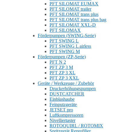
PFT SILOMAT EUMAX
PFT SILOMAT trailer
PFT SILOMAT trans plus
PFT SILOMAT trans plus bag
PFT SILOMAT XXL-D
PFT SILOMAX
Förderpumpen (SWING-Serie)
PFT SWING L
PFT SWING L airless
PFT SWING M
Förderpumpen (ZP-Serie)
PFT N 2
PFT ZP 3 M
PFT ZP 3 XL
PFT ZP 3 XXL
Geräte / Werkzeuge / Zubehör
Druckerhöhungspumpen
DUSTCATCHER
Einblashaube
Feinputzgeräte
JETSET pro
Luftkompressoren
Nivelliertaster
ROTOQUIRL / ROTOMIX
Spritzgerät Reprofilier