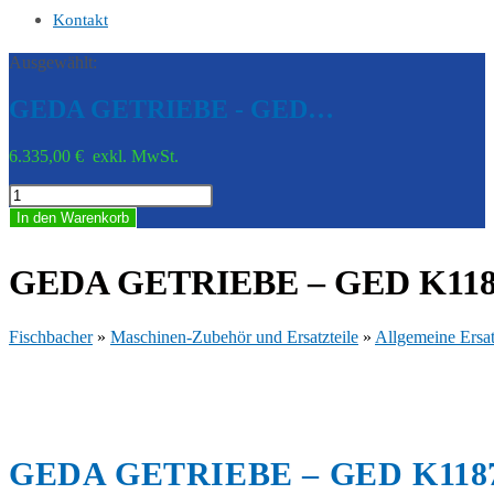
Kontakt
Ausgewählt:
GEDA GETRIEBE - GED…
6.335,00
€
exkl. MwSt.
GEDA
GETRIEBE
In den Warenkorb
-
GED
K11875
GEDA GETRIEBE – GED K118
Menge
Fischbacher
»
Maschinen-Zubehör und Ersatzteile
»
Allgemeine Ersat
GEDA GETRIEBE – GED K118