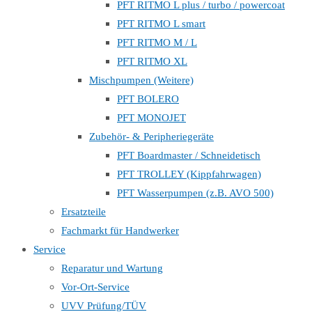
PFT RITMO L plus / turbo / powercoat
PFT RITMO L smart
PFT RITMO M / L
PFT RITMO XL
Mischpumpen (Weitere)
PFT BOLERO
PFT MONOJET
Zubehör- & Peripheriegeräte
PFT Boardmaster / Schneidetisch
PFT TROLLEY (Kippfahrwagen)
PFT Wasserpumpen (z.B. AVO 500)
Ersatzteile
Fachmarkt für Handwerker
Service
Reparatur und Wartung
Vor-Ort-Service
UVV Prüfung/TÜV