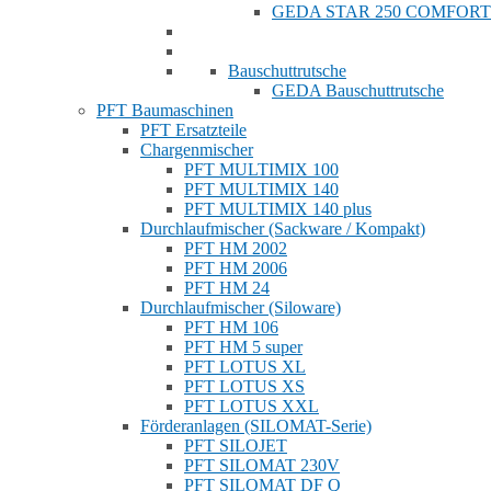
GEDA STAR 250 COMFORT
Bauschuttrutsche
GEDA Bauschuttrutsche
PFT Baumaschinen
PFT Ersatzteile
Chargenmischer
PFT MULTIMIX 100
PFT MULTIMIX 140
PFT MULTIMIX 140 plus
Durchlaufmischer (Sackware / Kompakt)
PFT HM 2002
PFT HM 2006
PFT HM 24
Durchlaufmischer (Siloware)
PFT HM 106
PFT HM 5 super
PFT LOTUS XL
PFT LOTUS XS
PFT LOTUS XXL
Förderanlagen (SILOMAT-Serie)
PFT SILOJET
PFT SILOMAT 230V
PFT SILOMAT DF Q