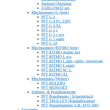
Spritzset Oberputze
ZARGOMAT pro
Mischpumpen (G-Serie)
PFT G 4
PFT G 4 FC-230V
PFT G 4 XL
PFT G 5 c
PFT G 5 c eco
PFT G 5 super
PFT G 54
Mischpumpen (RITMO-Serie)
PFT RITMO double mix
PFT RITMO L eco
PFT RITMO L plus / turbo / powercoat
PFT RITMO L smart
PFT RITMO M / L
PFT RITMO XL
Mischpumpen (Weitere)
PFT BOLERO
PFT MONOJET
Zubehör- & Peripheriegeräte
PFT Boardmaster / Schneidetisch
PFT TROLLEY (Kippfahrwagen)
PFT Wasserpumpen (z.B. AVO 500)
Ersatzteile