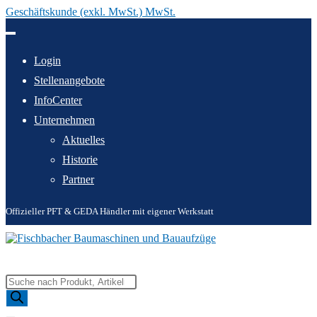
Geschäftskunde (exkl. MwSt.) MwSt.
Zum
Inhalt
springen
Login
Stellenangebote
InfoCenter
Unternehmen
Aktuelles
Historie
Partner
Offizieller PFT & GEDA Händler mit eigener Werkstatt
Products
search