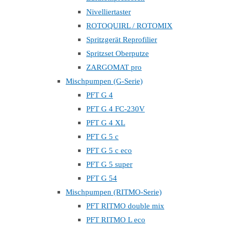
Nivelliertaster
ROTOQUIRL / ROTOMIX
Spritzgerät Reprofilier
Spritzset Oberputze
ZARGOMAT pro
Mischpumpen (G-Serie)
PFT G 4
PFT G 4 FC-230V
PFT G 4 XL
PFT G 5 c
PFT G 5 c eco
PFT G 5 super
PFT G 54
Mischpumpen (RITMO-Serie)
PFT RITMO double mix
PFT RITMO L eco