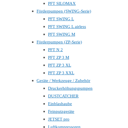
PFT SILOMAX
Förderpumpen (SWING-Serie)
PFT SWING L
PFT SWING L airless
PFT SWING M
Förderpumpen (ZP-Serie)
PFT N 2
PFT ZP 3 M
PFT ZP 3 XL
PFT ZP 3 XXL
Geräte / Werkzeuge / Zubehör
Druckerhöhungspumpen
DUSTCATCHER
Einblashaube
Feinputzgeräte
JETSET pro
Luftkompressoren