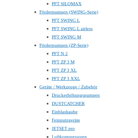
PFT SILOMAX
Förderpumpen (SWING-Serie)
PFT SWING L
PFT SWING L airless
PFT SWING M
Förderpumpen (ZP-Serie)
PFT N 2
PFT ZP 3 M
PFT ZP 3 XL
PFT ZP 3 XXL
Geräte / Werkzeuge / Zubehör
Druckerhöhungspumpen
DUSTCATCHER
Einblashaube
Feinputzgeräte
JETSET pro
Luftkompressoren