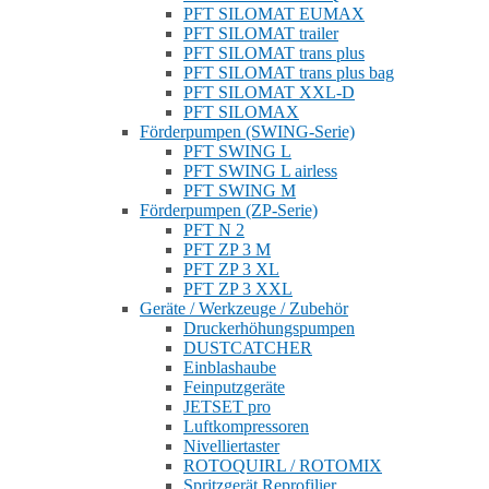
PFT SILOMAT EUMAX
PFT SILOMAT trailer
PFT SILOMAT trans plus
PFT SILOMAT trans plus bag
PFT SILOMAT XXL-D
PFT SILOMAX
Förderpumpen (SWING-Serie)
PFT SWING L
PFT SWING L airless
PFT SWING M
Förderpumpen (ZP-Serie)
PFT N 2
PFT ZP 3 M
PFT ZP 3 XL
PFT ZP 3 XXL
Geräte / Werkzeuge / Zubehör
Druckerhöhungspumpen
DUSTCATCHER
Einblashaube
Feinputzgeräte
JETSET pro
Luftkompressoren
Nivelliertaster
ROTOQUIRL / ROTOMIX
Spritzgerät Reprofilier