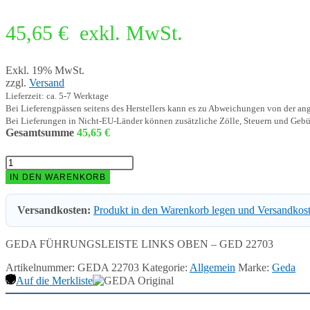
45,65
€
exkl. MwSt.
Exkl. 19% MwSt.
zzgl.
Versand
Lieferzeit: ca. 5-7 Werktage
Bei Lieferengpässen seitens des Herstellers kann es zu Abweichungen von der a
Bei Lieferungen in Nicht-EU-Länder können zusätzliche Zölle, Steuern und Gebü
Gesamtsumme
45,65
€
GEDA
FÜHRUNGSLEISTE
IN DEN WARENKORB
LINKS
OBEN
Versandkosten:
Produkt in den Warenkorb legen und Versandkos
-
GED
22703
GEDA FÜHRUNGSLEISTE LINKS OBEN – GED 22703
Menge
Artikelnummer:
GEDA 22703
Kategorie:
Allgemein
Marke:
Geda
Auf die Merkliste