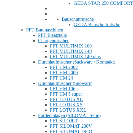
GEDA STAR 250 COMFORT
Bauschuttrutsche
GEDA Bauschuttrutsche
PFT Baumaschinen
PFT Ersatzteile
Chargenmischer
PFT MULTIMIX 100
PFT MULTIMIX 140
PFT MULTIMIX 140 plus
Durchlaufmischer (Sackware / Kompakt)
PFT HM 2002
PFT HM 2006
PFT HM 24
Durchlaufmischer (Siloware)
PFT HM 106
PFT HM 5 super
PFT LOTUS XL
PFT LOTUS XS
PFT LOTUS XXL
Förderanlagen (SILOMAT-Serie)
PFT SILOJET
PFT SILOMAT 230V
PFT SILOMAT DF Q