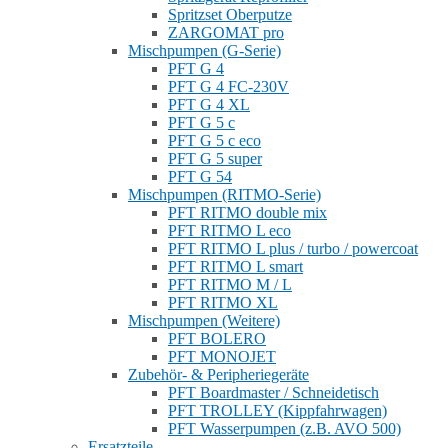
Spritzset Oberputze
ZARGOMAT pro
Mischpumpen (G-Serie)
PFT G 4
PFT G 4 FC-230V
PFT G 4 XL
PFT G 5 c
PFT G 5 c eco
PFT G 5 super
PFT G 54
Mischpumpen (RITMO-Serie)
PFT RITMO double mix
PFT RITMO L eco
PFT RITMO L plus / turbo / powercoat
PFT RITMO L smart
PFT RITMO M / L
PFT RITMO XL
Mischpumpen (Weitere)
PFT BOLERO
PFT MONOJET
Zubehör- & Peripheriegeräte
PFT Boardmaster / Schneidetisch
PFT TROLLEY (Kippfahrwagen)
PFT Wasserpumpen (z.B. AVO 500)
Ersatzteile