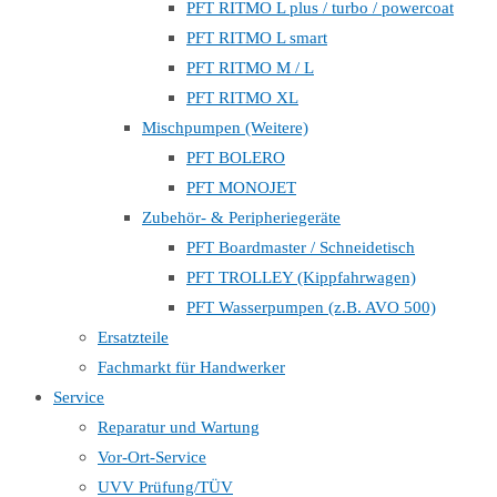
PFT RITMO L plus / turbo / powercoat
PFT RITMO L smart
PFT RITMO M / L
PFT RITMO XL
Mischpumpen (Weitere)
PFT BOLERO
PFT MONOJET
Zubehör- & Peripheriegeräte
PFT Boardmaster / Schneidetisch
PFT TROLLEY (Kippfahrwagen)
PFT Wasserpumpen (z.B. AVO 500)
Ersatzteile
Fachmarkt für Handwerker
Service
Reparatur und Wartung
Vor-Ort-Service
UVV Prüfung/TÜV