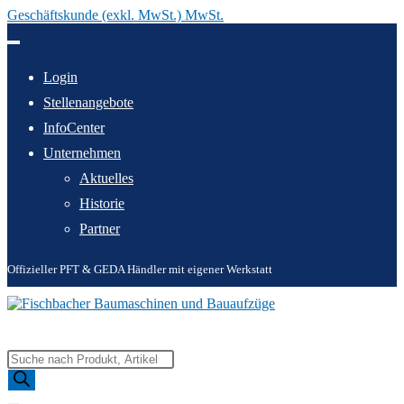
Geschäftskunde (exkl. MwSt.) MwSt.
Zum
Inhalt
springen
Login
Stellenangebote
InfoCenter
Unternehmen
Aktuelles
Historie
Partner
Offizieller PFT & GEDA Händler mit eigener Werkstatt
Products
search