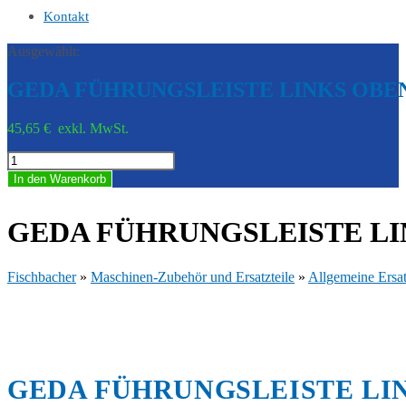
Kontakt
Ausgewählt:
GEDA FÜHRUNGSLEISTE LINKS OB
45,65
€
exkl. MwSt.
GEDA
FÜHRUNGSLEISTE
In den Warenkorb
LINKS
OBEN
-
GEDA FÜHRUNGSLEISTE LIN
GED
22703
Menge
Fischbacher
»
Maschinen-Zubehör und Ersatzteile
»
Allgemeine Ersat
GEDA FÜHRUNGSLEISTE LIN