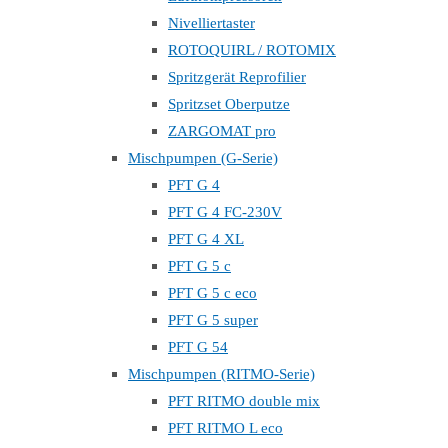
Nivelliertaster
ROTOQUIRL / ROTOMIX
Spritzgerät Reprofilier
Spritzset Oberputze
ZARGOMAT pro
Mischpumpen (G-Serie)
PFT G 4
PFT G 4 FC-230V
PFT G 4 XL
PFT G 5 c
PFT G 5 c eco
PFT G 5 super
PFT G 54
Mischpumpen (RITMO-Serie)
PFT RITMO double mix
PFT RITMO L eco