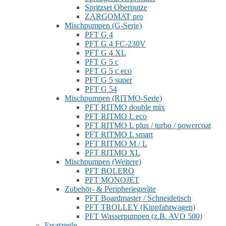
Spritzset Oberputze
ZARGOMAT pro
Mischpumpen (G-Serie)
PFT G 4
PFT G 4 FC-230V
PFT G 4 XL
PFT G 5 c
PFT G 5 c eco
PFT G 5 super
PFT G 54
Mischpumpen (RITMO-Serie)
PFT RITMO double mix
PFT RITMO L eco
PFT RITMO L plus / turbo / powercoat
PFT RITMO L smart
PFT RITMO M / L
PFT RITMO XL
Mischpumpen (Weitere)
PFT BOLERO
PFT MONOJET
Zubehör- & Peripheriegeräte
PFT Boardmaster / Schneidetisch
PFT TROLLEY (Kippfahrwagen)
PFT Wasserpumpen (z.B. AVO 500)
Ersatzteile