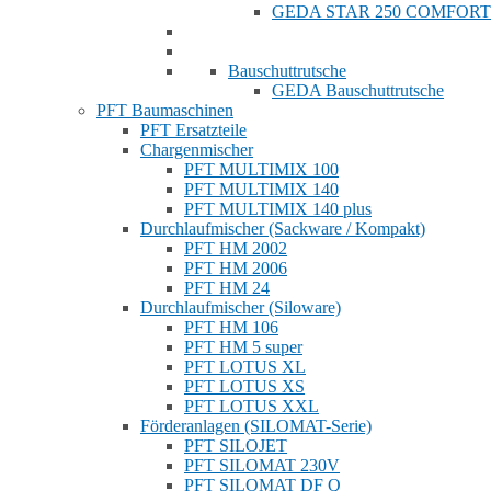
GEDA STAR 250 COMFORT
Bauschuttrutsche
GEDA Bauschuttrutsche
PFT Baumaschinen
PFT Ersatzteile
Chargenmischer
PFT MULTIMIX 100
PFT MULTIMIX 140
PFT MULTIMIX 140 plus
Durchlaufmischer (Sackware / Kompakt)
PFT HM 2002
PFT HM 2006
PFT HM 24
Durchlaufmischer (Siloware)
PFT HM 106
PFT HM 5 super
PFT LOTUS XL
PFT LOTUS XS
PFT LOTUS XXL
Förderanlagen (SILOMAT-Serie)
PFT SILOJET
PFT SILOMAT 230V
PFT SILOMAT DF Q