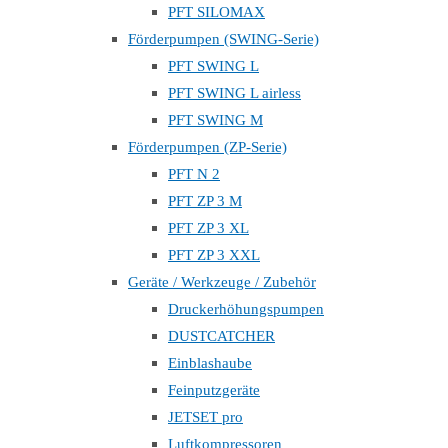
PFT SILOMAX
Förderpumpen (SWING-Serie)
PFT SWING L
PFT SWING L airless
PFT SWING M
Förderpumpen (ZP-Serie)
PFT N 2
PFT ZP 3 M
PFT ZP 3 XL
PFT ZP 3 XXL
Geräte / Werkzeuge / Zubehör
Druckerhöhungspumpen
DUSTCATCHER
Einblashaube
Feinputzgeräte
JETSET pro
Luftkompressoren