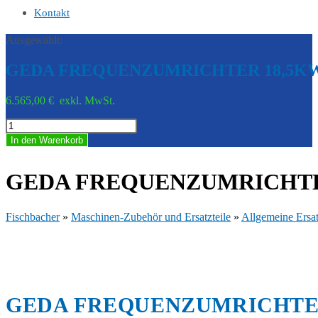
Kontakt
Ausgewählt:
GEDA FREQUENZUMRICHTER 18,5K
6.565,00
€
exkl. MwSt.
GEDA
FREQUENZUMRICHTER
In den Warenkorb
18,5KW
-
GED
GEDA FREQUENZUMRICHTER
30306P
Menge
Fischbacher
»
Maschinen-Zubehör und Ersatzteile
»
Allgemeine Ersat
GEDA FREQUENZUMRICHTER 