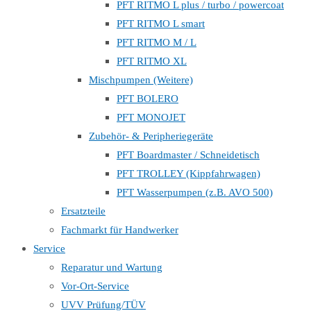
PFT RITMO L plus / turbo / powercoat
PFT RITMO L smart
PFT RITMO M / L
PFT RITMO XL
Mischpumpen (Weitere)
PFT BOLERO
PFT MONOJET
Zubehör- & Peripheriegeräte
PFT Boardmaster / Schneidetisch
PFT TROLLEY (Kippfahrwagen)
PFT Wasserpumpen (z.B. AVO 500)
Ersatzteile
Fachmarkt für Handwerker
Service
Reparatur und Wartung
Vor-Ort-Service
UVV Prüfung/TÜV