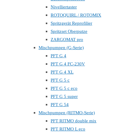
Nivelliertaster
ROTOQUIRL / ROTOMIX
Spritzgerät Reprofilier
Spritzset Oberputze
ZARGOMAT pro
Mischpumpen (G-Serie)
PFT G 4
PFT G 4 FC-230V
PFT G 4 XL
PFT G 5 c
PFT G 5 c eco
PFT G 5 super
PFT G 54
Mischpumpen (RITMO-Serie)
PFT RITMO double mix
PFT RITMO L eco