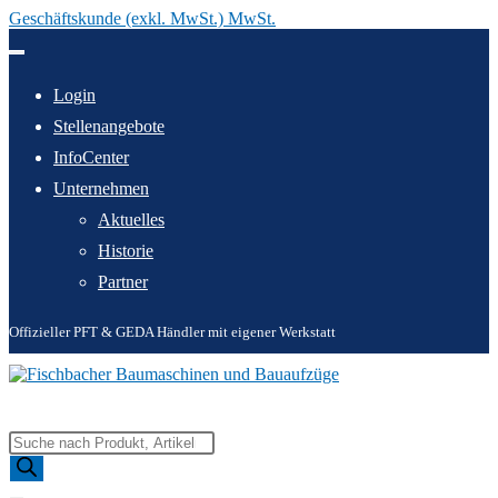
Geschäftskunde (exkl. MwSt.) MwSt.
Zum
Inhalt
springen
Login
Stellenangebote
InfoCenter
Unternehmen
Aktuelles
Historie
Partner
Offizieller PFT & GEDA Händler mit eigener Werkstatt
Products
search