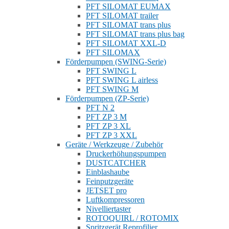
PFT SILOMAT EUMAX
PFT SILOMAT trailer
PFT SILOMAT trans plus
PFT SILOMAT trans plus bag
PFT SILOMAT XXL-D
PFT SILOMAX
Förderpumpen (SWING-Serie)
PFT SWING L
PFT SWING L airless
PFT SWING M
Förderpumpen (ZP-Serie)
PFT N 2
PFT ZP 3 M
PFT ZP 3 XL
PFT ZP 3 XXL
Geräte / Werkzeuge / Zubehör
Druckerhöhungspumpen
DUSTCATCHER
Einblashaube
Feinputzgeräte
JETSET pro
Luftkompressoren
Nivelliertaster
ROTOQUIRL / ROTOMIX
Spritzgerät Reprofilier