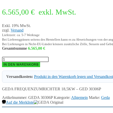
6.565,00
€
exkl. MwSt.
Exkl. 19% MwSt.
zzgl.
Versand
Lieferzeit: ca. 5-7 Werktage
Bei Lieferengpässen seitens des Herstellers kann es zu Abweichungen von der a
Bei Lieferungen in Nicht-EU-Länder können zusätzliche Zölle, Steuern und Gebü
Gesamtsumme
6.565,00
€
GEDA
FREQUENZUMRICHTER
IN DEN WARENKORB
18,5KW
-
Versandkosten:
Produkt in den Warenkorb legen und Versandkos
GED
30306P
Menge
GEDA FREQUENZUMRICHTER 18,5KW – GED 30306P
Artikelnummer:
GEDA 30306P
Kategorie:
Allgemein
Marke:
Geda
Auf die Merkliste