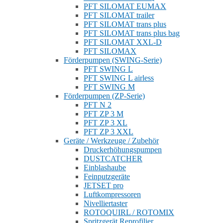
PFT SILOMAT EUMAX
PFT SILOMAT trailer
PFT SILOMAT trans plus
PFT SILOMAT trans plus bag
PFT SILOMAT XXL-D
PFT SILOMAX
Förderpumpen (SWING-Serie)
PFT SWING L
PFT SWING L airless
PFT SWING M
Förderpumpen (ZP-Serie)
PFT N 2
PFT ZP 3 M
PFT ZP 3 XL
PFT ZP 3 XXL
Geräte / Werkzeuge / Zubehör
Druckerhöhungspumpen
DUSTCATCHER
Einblashaube
Feinputzgeräte
JETSET pro
Luftkompressoren
Nivelliertaster
ROTOQUIRL / ROTOMIX
Spritzgerät Reprofilier