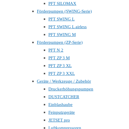
PFT SILOMAX
Förderpumpen (SWING-Serie)
PFT SWING L
PFT SWING L airless
PFT SWING M
Förderpumpen (ZP-Serie)
PFT N 2
PFT ZP 3 M
PFT ZP 3 XL
PFT ZP 3 XXL
Geräte / Werkzeuge / Zubehör
Druckerhöhungspumpen
DUSTCATCHER
Einblashaube
Feinputzgeräte
JETSET pro
Luftkompressoren