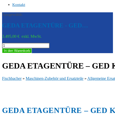
Kontakt
Ausgewählt:
GEDA ETAGENTÜRE - GED…
3.495,00
€
exkl. MwSt.
GEDA
ETAGENTÜRE
In den Warenkorb
-
GED
K00043-
GEDA ETAGENTÜRE – GED K
0001
Menge
Fischbacher
»
Maschinen-Zubehör und Ersatzteile
»
Allgemeine Ersat
GEDA ETAGENTÜRE – GED K0