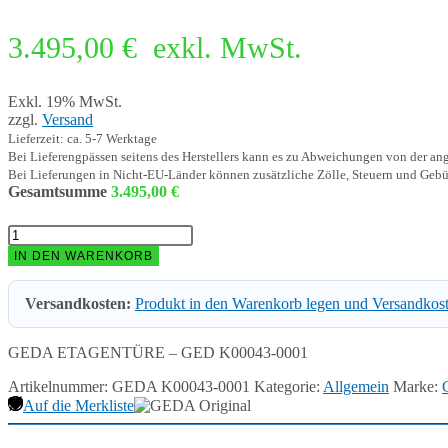
3.495,00
€
exkl. MwSt.
Exkl. 19% MwSt.
zzgl.
Versand
Lieferzeit: ca. 5-7 Werktage
Bei Lieferengpässen seitens des Herstellers kann es zu Abweichungen von der a
Bei Lieferungen in Nicht-EU-Länder können zusätzliche Zölle, Steuern und Gebü
Gesamtsumme
3.495,00
€
GEDA
ETAGENTÜRE
IN DEN WARENKORB
-
GED
Versandkosten:
Produkt in den Warenkorb legen und Versandkos
K00043-
0001
Menge
GEDA ETAGENTÜRE – GED K00043-0001
Artikelnummer:
GEDA K00043-0001
Kategorie:
Allgemein
Marke:
Auf die Merkliste