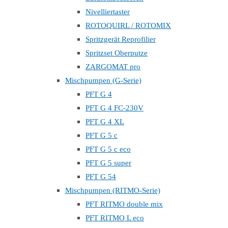
Nivelliertaster
ROTOQUIRL / ROTOMIX
Spritzgerät Reprofilier
Spritzset Oberputze
ZARGOMAT pro
Mischpumpen (G-Serie)
PFT G 4
PFT G 4 FC-230V
PFT G 4 XL
PFT G 5 c
PFT G 5 c eco
PFT G 5 super
PFT G 54
Mischpumpen (RITMO-Serie)
PFT RITMO double mix
PFT RITMO L eco