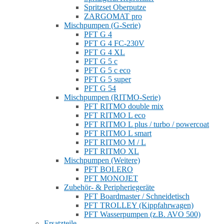
Spritzset Oberputze
ZARGOMAT pro
Mischpumpen (G-Serie)
PFT G 4
PFT G 4 FC-230V
PFT G 4 XL
PFT G 5 c
PFT G 5 c eco
PFT G 5 super
PFT G 54
Mischpumpen (RITMO-Serie)
PFT RITMO double mix
PFT RITMO L eco
PFT RITMO L plus / turbo / powercoat
PFT RITMO L smart
PFT RITMO M / L
PFT RITMO XL
Mischpumpen (Weitere)
PFT BOLERO
PFT MONOJET
Zubehör- & Peripheriegeräte
PFT Boardmaster / Schneidetisch
PFT TROLLEY (Kippfahrwagen)
PFT Wasserpumpen (z.B. AVO 500)
Ersatzteile