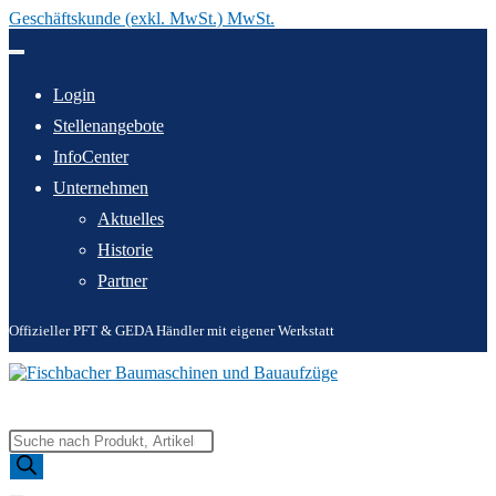
Geschäftskunde (exkl. MwSt.) MwSt.
Zum
Inhalt
springen
Login
Stellenangebote
InfoCenter
Unternehmen
Aktuelles
Historie
Partner
Offizieller PFT & GEDA Händler mit eigener Werkstatt
Products
search