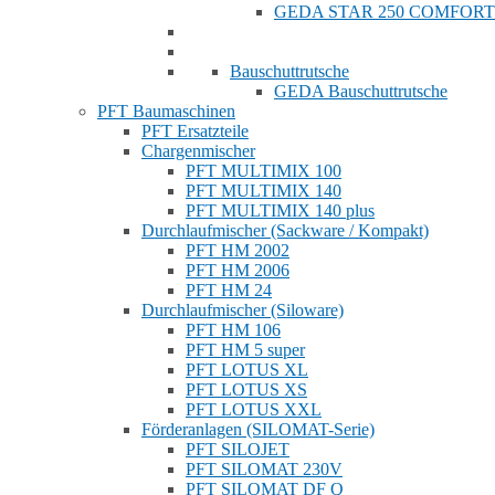
GEDA STAR 250 COMFORT
Bauschuttrutsche
GEDA Bauschuttrutsche
PFT Baumaschinen
PFT Ersatzteile
Chargenmischer
PFT MULTIMIX 100
PFT MULTIMIX 140
PFT MULTIMIX 140 plus
Durchlaufmischer (Sackware / Kompakt)
PFT HM 2002
PFT HM 2006
PFT HM 24
Durchlaufmischer (Siloware)
PFT HM 106
PFT HM 5 super
PFT LOTUS XL
PFT LOTUS XS
PFT LOTUS XXL
Förderanlagen (SILOMAT-Serie)
PFT SILOJET
PFT SILOMAT 230V
PFT SILOMAT DF Q