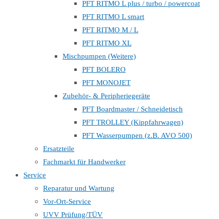
PFT RITMO L plus / turbo / powercoat
PFT RITMO L smart
PFT RITMO M / L
PFT RITMO XL
Mischpumpen (Weitere)
PFT BOLERO
PFT MONOJET
Zubehör- & Peripheriegeräte
PFT Boardmaster / Schneidetisch
PFT TROLLEY (Kippfahrwagen)
PFT Wasserpumpen (z.B. AVO 500)
Ersatzteile
Fachmarkt für Handwerker
Service
Reparatur und Wartung
Vor-Ort-Service
UVV Prüfung/TÜV