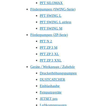
PFT SILOMAX
Förderpumpen (SWING-Serie)
PFT SWING L
PFT SWING L airless
PFT SWING M
Förderpumpen (ZP-Serie)
PFT N 2
PFT ZP 3 M
PFT ZP 3 XL
PFT ZP 3 XXL
Geräte / Werkzeuge / Zubehör
Druckerhöhungspumpen
DUSTCATCHER
Einblashaube
Feinputzgeräte
JETSET pro
Luftkompressoren