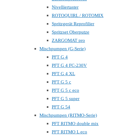
Nivelliertaster
ROTOQUIRL / ROTOMIX
Spritzgerät Reprofilier
Spritzset Oberputze
ZARGOMAT pro
Mischpumpen (G-Serie)
PFT G 4
PFT G 4 FC-230V
PFT G 4 XL
PFT G 5 c
PFT G 5 c eco
PFT G 5 super
PFT G 54
Mischpumpen (RITMO-Serie)
PFT RITMO double mix
PFT RITMO L eco