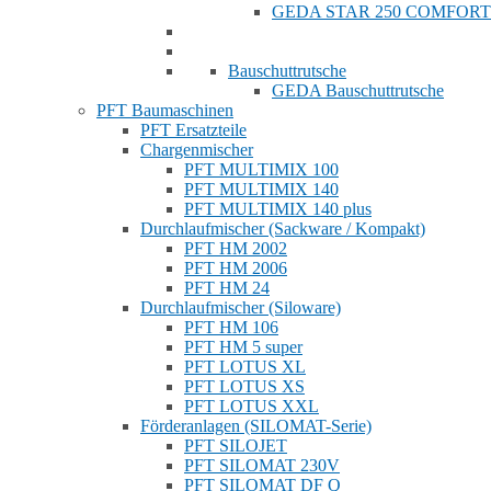
GEDA STAR 250 COMFORT
Bauschuttrutsche
GEDA Bauschuttrutsche
PFT Baumaschinen
PFT Ersatzteile
Chargenmischer
PFT MULTIMIX 100
PFT MULTIMIX 140
PFT MULTIMIX 140 plus
Durchlaufmischer (Sackware / Kompakt)
PFT HM 2002
PFT HM 2006
PFT HM 24
Durchlaufmischer (Siloware)
PFT HM 106
PFT HM 5 super
PFT LOTUS XL
PFT LOTUS XS
PFT LOTUS XXL
Förderanlagen (SILOMAT-Serie)
PFT SILOJET
PFT SILOMAT 230V
PFT SILOMAT DF Q