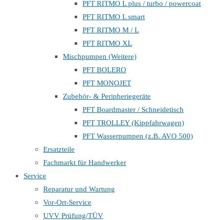
PFT RITMO L plus / turbo / powercoat
PFT RITMO L smart
PFT RITMO M / L
PFT RITMO XL
Mischpumpen (Weitere)
PFT BOLERO
PFT MONOJET
Zubehör- & Peripheriegeräte
PFT Boardmaster / Schneidetisch
PFT TROLLEY (Kippfahrwagen)
PFT Wasserpumpen (z.B. AVO 500)
Ersatzteile
Fachmarkt für Handwerker
Service
Reparatur und Wartung
Vor-Ort-Service
UVV Prüfung/TÜV