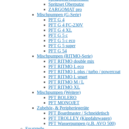
Spritzset Oberputze
ZARGOMAT pro
Mischpumpen (G-Serie)
PFT G 4
PFT G 4 FC-230V
PFT G 4 XL
PFT G 5 c
PFT G 5 c eco
PFT G 5 super
PFT G 54
Mischpumpen (RITMO-Serie)
PFT RITMO double mix
PFT RITMO L eco
PFT RITMO L plus / turbo / powercoat
PFT RITMO L smart
PFT RITMO M / L
PFT RITMO XL
Mischpumpen (Weitere)
PFT BOLERO
PFT MONOJET
Zubehör- & Peripheriegeräte
PFT Boardmaster / Schneidetisch
PFT TROLLEY (Kippfahrwagen)
PFT Wasserpumpen (z.B. AVO 500)
Ersatzteile