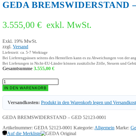
GEDA BREMSWIDERSTAND – G
3.555,00
€
exkl. MwSt.
Exkl. 19% MwSt.
zzgl.
Versand
Lieferzeit: ca. 5-7 Werktage
Bei Lieferengpässen seitens des Herstellers kann es zu Abweichungen von der a
Bei Lieferungen in Nicht-EU-Länder können zusätzliche Zölle, Steuern und Gebü
Gesamtsumme
3.555,00
€
GEDA
BREMSWIDERSTAND
IN DEN WARENKORB
-
GED
Versandkosten:
Produkt in den Warenkorb legen und Versandkos
52123-
0001
Menge
GEDA BREMSWIDERSTAND – GED 52123-0001
Artikelnummer:
GEDA 52123-0001
Kategorie:
Allgemein
Marke:
Ge
Auf die Merkliste