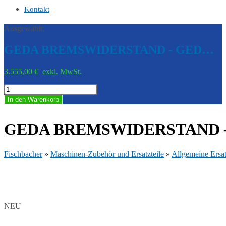
Kontakt
Ausgewählt:
GEDA BREMSWIDERSTAND - GED…
3.555,00
€
exkl. MwSt.
GEDA
BREMSWIDERSTAND
In den Warenkorb
-
GED
52123-
GEDA BREMSWIDERSTAND – 
0001
Menge
Fischbacher
»
Maschinen-Zubehör und Ersatzteile
»
Allgemeine Ersat
NEU