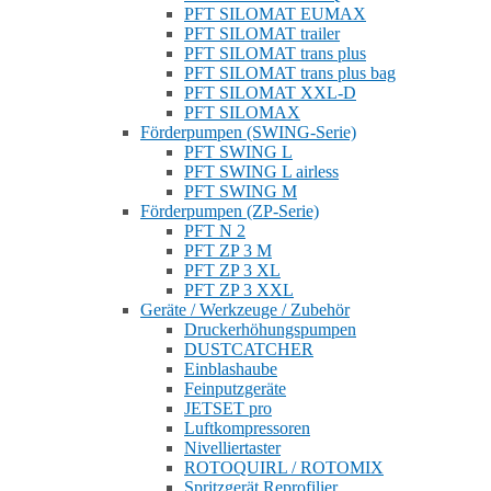
PFT SILOMAT EUMAX
PFT SILOMAT trailer
PFT SILOMAT trans plus
PFT SILOMAT trans plus bag
PFT SILOMAT XXL-D
PFT SILOMAX
Förderpumpen (SWING-Serie)
PFT SWING L
PFT SWING L airless
PFT SWING M
Förderpumpen (ZP-Serie)
PFT N 2
PFT ZP 3 M
PFT ZP 3 XL
PFT ZP 3 XXL
Geräte / Werkzeuge / Zubehör
Druckerhöhungspumpen
DUSTCATCHER
Einblashaube
Feinputzgeräte
JETSET pro
Luftkompressoren
Nivelliertaster
ROTOQUIRL / ROTOMIX
Spritzgerät Reprofilier