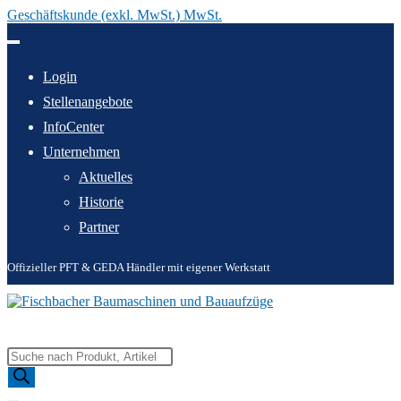
Geschäftskunde (exkl. MwSt.) MwSt.
Zum
Inhalt
springen
Login
Stellenangebote
InfoCenter
Unternehmen
Aktuelles
Historie
Partner
Offizieller PFT & GEDA Händler mit eigener Werkstatt
Products
search