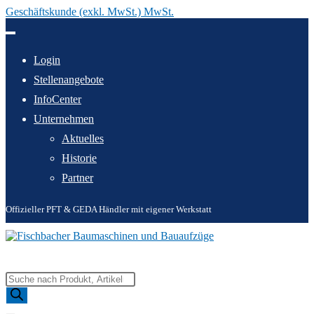
Geschäftskunde (exkl. MwSt.) MwSt.
Zum
Inhalt
springen
Login
Stellenangebote
InfoCenter
Unternehmen
Aktuelles
Historie
Partner
Offizieller PFT & GEDA Händler mit eigener Werkstatt
Products
search