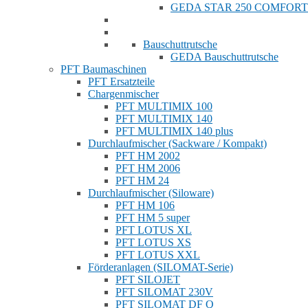
GEDA STAR 250 COMFORT
Bauschuttrutsche
GEDA Bauschuttrutsche
PFT Baumaschinen
PFT Ersatzteile
Chargenmischer
PFT MULTIMIX 100
PFT MULTIMIX 140
PFT MULTIMIX 140 plus
Durchlaufmischer (Sackware / Kompakt)
PFT HM 2002
PFT HM 2006
PFT HM 24
Durchlaufmischer (Siloware)
PFT HM 106
PFT HM 5 super
PFT LOTUS XL
PFT LOTUS XS
PFT LOTUS XXL
Förderanlagen (SILOMAT-Serie)
PFT SILOJET
PFT SILOMAT 230V
PFT SILOMAT DF Q