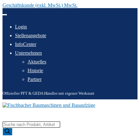
Geschäftskunde (exkl. MwSt.) MwSt.
Zum
Inhalt
springen
Login
Stellenangebote
InfoCenter
Unternehmen
Aktuelles
Historie
Partner
Offizieller PFT & GEDA Händler mit eigener Werkstatt
Products
search