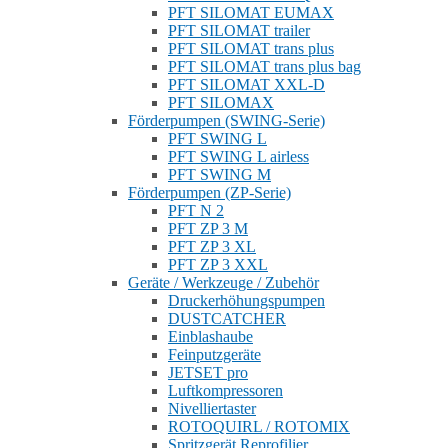
PFT SILOMAT EUMAX
PFT SILOMAT trailer
PFT SILOMAT trans plus
PFT SILOMAT trans plus bag
PFT SILOMAT XXL-D
PFT SILOMAX
Förderpumpen (SWING-Serie)
PFT SWING L
PFT SWING L airless
PFT SWING M
Förderpumpen (ZP-Serie)
PFT N 2
PFT ZP 3 M
PFT ZP 3 XL
PFT ZP 3 XXL
Geräte / Werkzeuge / Zubehör
Druckerhöhungspumpen
DUSTCATCHER
Einblashaube
Feinputzgeräte
JETSET pro
Luftkompressoren
Nivelliertaster
ROTOQUIRL / ROTOMIX
Spritzgerät Reprofilier