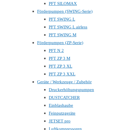
PFT SILOMAX
Förderpumpen (SWING-Serie)
PFT SWING L
PFT SWING L airless
PFT SWING M
Förderpumpen (ZP-Serie)
PFT N 2
PFT ZP 3 M
PFT ZP 3 XL
PFT ZP 3 XXL
Geräte / Werkzeuge / Zubehör
Druckerhöhungspumpen
DUSTCATCHER
Einblashaube
Feinputzgeräte
JETSET pro
Luftkompressoren