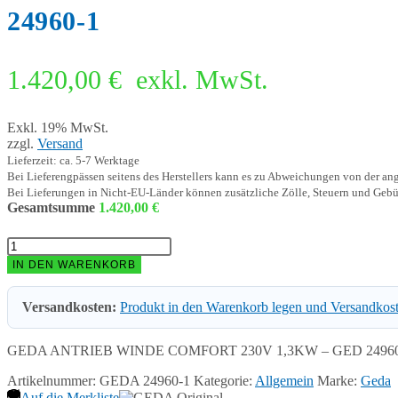
24960-1
1.420,00
€
exkl. MwSt.
Exkl. 19% MwSt.
zzgl.
Versand
Lieferzeit: ca. 5-7 Werktage
Bei Lieferengpässen seitens des Herstellers kann es zu Abweichungen von der a
Bei Lieferungen in Nicht-EU-Länder können zusätzliche Zölle, Steuern und Gebü
Gesamtsumme
1.420,00
€
GEDA
ANTRIEB
IN DEN WARENKORB
WINDE
COMFORT
Versandkosten:
Produkt in den Warenkorb legen und Versandkos
230V
1,3KW
-
GEDA ANTRIEB WINDE COMFORT 230V 1,3KW – GED 24960
GED
24960-
Artikelnummer:
GEDA 24960-1
Kategorie:
Allgemein
Marke:
Geda
1
Auf die Merkliste