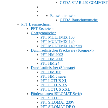
GEDA STAR 250 COMFORT
Bauschuttrutsche
GEDA Bauschuttrutsche
PFT Baumaschinen
PFT Ersatzteile
Chargenmischer
PFT MULTIMIX 100
PFT MULTIMIX 140
PFT MULTIMIX 140 plus
Durchlaufmischer (Sackware / Kompakt)
PFT HM 2002
PFT HM 2006
PFT HM 24
Durchlaufmischer (Siloware)
PFT HM 106
PFT HM 5 super
PFT LOTUS XL
PFT LOTUS XS
PFT LOTUS XXL
Förderanlagen (SILOMAT-Serie)
PFT SILOJET
PFT SILOMAT 230V
PFT SILOMAT DF Q