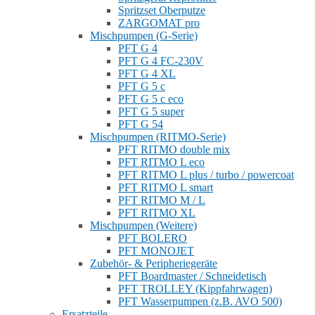
Spritzset Oberputze
ZARGOMAT pro
Mischpumpen (G-Serie)
PFT G 4
PFT G 4 FC-230V
PFT G 4 XL
PFT G 5 c
PFT G 5 c eco
PFT G 5 super
PFT G 54
Mischpumpen (RITMO-Serie)
PFT RITMO double mix
PFT RITMO L eco
PFT RITMO L plus / turbo / powercoat
PFT RITMO L smart
PFT RITMO M / L
PFT RITMO XL
Mischpumpen (Weitere)
PFT BOLERO
PFT MONOJET
Zubehör- & Peripheriegeräte
PFT Boardmaster / Schneidetisch
PFT TROLLEY (Kippfahrwagen)
PFT Wasserpumpen (z.B. AVO 500)
Ersatzteile