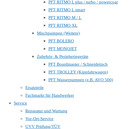
PFT RITMO L plus / turbo / powercoat
PFT RITMO L smart
PFT RITMO M / L
PFT RITMO XL
Mischpumpen (Weitere)
PFT BOLERO
PFT MONOJET
Zubehör- & Peripheriegeräte
PFT Boardmaster / Schneidetisch
PFT TROLLEY (Kippfahrwagen)
PFT Wasserpumpen (z.B. AVO 500)
Ersatzteile
Fachmarkt für Handwerker
Service
Reparatur und Wartung
Vor-Ort-Service
UVV Prüfung/TÜV