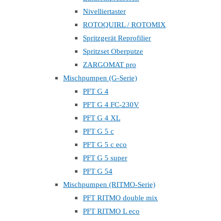
Nivelliertaster
ROTOQUIRL / ROTOMIX
Spritzgerät Reprofilier
Spritzset Oberputze
ZARGOMAT pro
Mischpumpen (G-Serie)
PFT G 4
PFT G 4 FC-230V
PFT G 4 XL
PFT G 5 c
PFT G 5 c eco
PFT G 5 super
PFT G 54
Mischpumpen (RITMO-Serie)
PFT RITMO double mix
PFT RITMO L eco