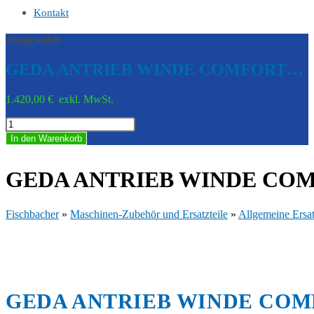
Kontakt
Ausgewählt:
GEDA ANTRIEB WINDE COMFORT…
1.420,00
€
exkl. MwSt.
GEDA
ANTRIEB
In den Warenkorb
WINDE
COMFORT
230V
GEDA ANTRIEB WINDE COMFO
1,3KW
-
GED
Fischbacher
»
Maschinen-Zubehör und Ersatzteile
»
Allgemeine Ersat
24960-
1
Menge
GEDA ANTRIEB WINDE COMF