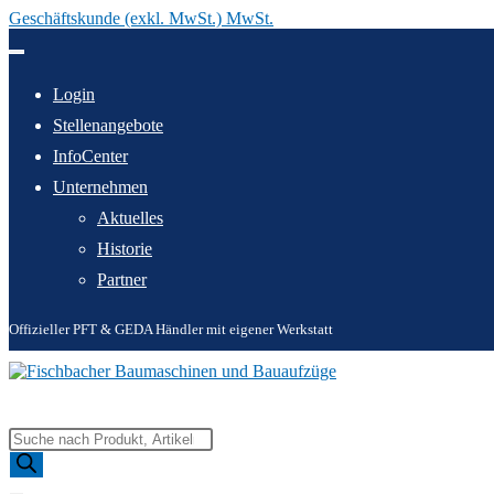
Geschäftskunde (exkl. MwSt.) MwSt.
Zum
Inhalt
springen
Login
Stellenangebote
InfoCenter
Unternehmen
Aktuelles
Historie
Partner
Offizieller PFT & GEDA Händler mit eigener Werkstatt
Products
search