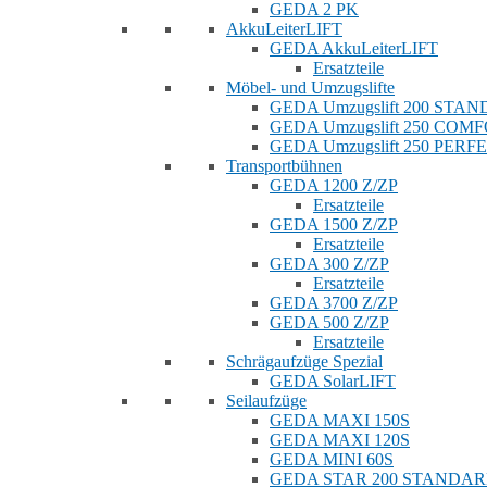
GEDA 2 PK
AkkuLeiterLIFT
GEDA AkkuLeiterLIFT
Ersatzteile
Möbel- und Umzugslifte
GEDA Umzugslift 200 STA
GEDA Umzugslift 250 COM
GEDA Umzugslift 250 PERF
Transportbühnen
GEDA 1200 Z/ZP
Ersatzteile
GEDA 1500 Z/ZP
Ersatzteile
GEDA 300 Z/ZP
Ersatzteile
GEDA 3700 Z/ZP
GEDA 500 Z/ZP
Ersatzteile
Schrägaufzüge Spezial
GEDA SolarLIFT
Seilaufzüge
GEDA MAXI 150S
GEDA MAXI 120S
GEDA MINI 60S
GEDA STAR 200 STANDA