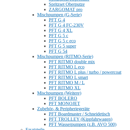
Spritzset Oberputze
ZARGOMAT pro
Mischpumpen (G-Serie)
PFT G 4
PFT G 4 FC-230V
PFT G 4 XL
PFT G 5 c
PFT G 5 c eco
PFT G 5 super
PFT G 54
Mischpumpen (RITMO-Serie)
PFT RITMO double mix
PFT RITMO L eco
PFT RITMO L plus / turbo / powercoat
PFT RITMO L smart
PFT RITMO M / L
PFT RITMO XL
Mischpumpen (Weitere)
PFT BOLERO
PFT MONOJET
Zubehör- & Peripheriegeräte
PFT Boardmaster / Schneidetisch
PFT TROLLEY (Kippfahrwagen)
PFT Wasserpumpen (z.B. AVO 500)
Ersatzteile