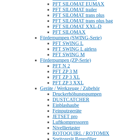
PFT SILOMAT EUMAX
PFT SILOMAT trailer
PFT SILOMAT trans plus
PFT SILOMAT trans plus bag
PFT SILOMAT XXL-D
PFT SILOMAX
Förderpumpen (SWING-Serie)
PFT SWING L
PFT SWING L airless
PFT SWING M
Förderpumpen (ZP-Serie)
PFT N 2
PFT ZP 3 M
PFT ZP 3 XL
PFT ZP 3 XXL
Geräte / Werkzeuge / Zubehör
Druckerhöhungspumpen
DUSTCATCHER
Einblashaube
Feinputzgeräte
JETSET pro
Luftkompressoren
Nivelliertaster
ROTOQUIRL / ROTOMIX
Spritzgerät Reprofilier