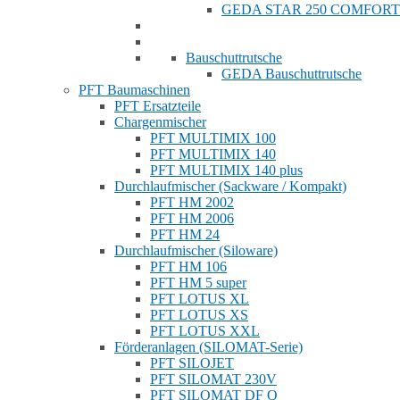
GEDA STAR 250 COMFORT
Bauschuttrutsche
GEDA Bauschuttrutsche
PFT Baumaschinen
PFT Ersatzteile
Chargenmischer
PFT MULTIMIX 100
PFT MULTIMIX 140
PFT MULTIMIX 140 plus
Durchlaufmischer (Sackware / Kompakt)
PFT HM 2002
PFT HM 2006
PFT HM 24
Durchlaufmischer (Siloware)
PFT HM 106
PFT HM 5 super
PFT LOTUS XL
PFT LOTUS XS
PFT LOTUS XXL
Förderanlagen (SILOMAT-Serie)
PFT SILOJET
PFT SILOMAT 230V
PFT SILOMAT DF Q