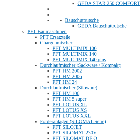
GEDA STAR 250 COMFORT
Bauschuttrutsche
GEDA Bauschuttrutsche
PFT Baumaschinen
PFT Ersatzteile
Chargenmischer
PFT MULTIMIX 100
PFT MULTIMIX 140
PFT MULTIMIX 140 plus
Durchlaufmischer (Sackware / Kompakt)
PFT HM 2002
PFT HM 2006
PFT HM 24
Durchlaufmischer (Siloware)
PFT HM 106
PFT HM 5 super
PFT LOTUS XL
PFT LOTUS XS
PFT LOTUS XXL
Förderanlagen (SILOMAT-Serie)
PFT SILOJET
PFT SILOMAT 230V
PFT SILOMAT DF Q