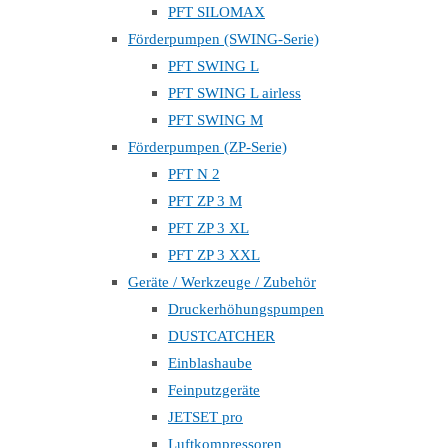
PFT SILOMAX
Förderpumpen (SWING-Serie)
PFT SWING L
PFT SWING L airless
PFT SWING M
Förderpumpen (ZP-Serie)
PFT N 2
PFT ZP 3 M
PFT ZP 3 XL
PFT ZP 3 XXL
Geräte / Werkzeuge / Zubehör
Druckerhöhungspumpen
DUSTCATCHER
Einblashaube
Feinputzgeräte
JETSET pro
Luftkompressoren