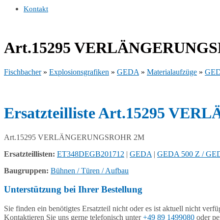
Kontakt
Art.15295 VERLÄNGERUNG
Fischbacher
»
Explosionsgrafiken
»
GEDA
»
Materialaufzüge
»
GED
Ersatzteilliste Art.15295 
Art.15295 VERLÄNGERUNGSROHR 2M
Ersatzteillisten:
ET348DEGB201712
|
GEDA
|
GEDA 500 Z / GE
Baugruppen:
Bühnen / Türen / Aufbau
Unterstützung bei Ihrer Bestellung
Sie finden ein benötigtes Ersatzteil nicht oder es ist aktuell nicht verf
Kontaktieren Sie uns gerne telefonisch unter
+49 89 1499080
oder pe