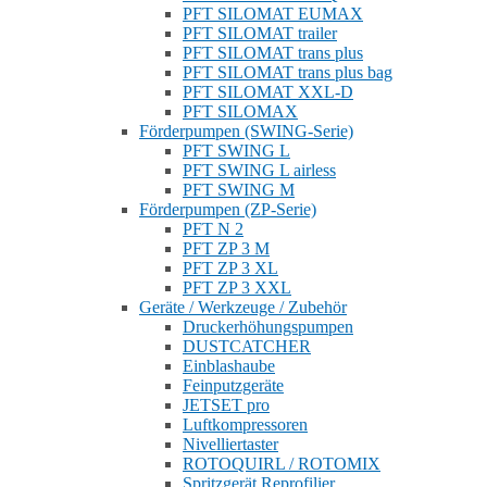
PFT SILOMAT EUMAX
PFT SILOMAT trailer
PFT SILOMAT trans plus
PFT SILOMAT trans plus bag
PFT SILOMAT XXL-D
PFT SILOMAX
Förderpumpen (SWING-Serie)
PFT SWING L
PFT SWING L airless
PFT SWING M
Förderpumpen (ZP-Serie)
PFT N 2
PFT ZP 3 M
PFT ZP 3 XL
PFT ZP 3 XXL
Geräte / Werkzeuge / Zubehör
Druckerhöhungspumpen
DUSTCATCHER
Einblashaube
Feinputzgeräte
JETSET pro
Luftkompressoren
Nivelliertaster
ROTOQUIRL / ROTOMIX
Spritzgerät Reprofilier