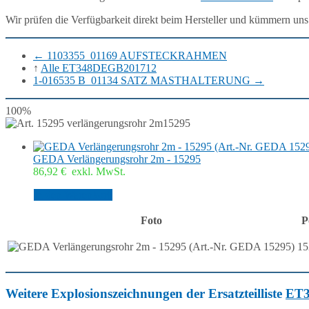
Wir prüfen die Verfügbarkeit direkt beim Hersteller und kümmern uns
←
1103355_01169 AUFSTECKRAHMEN
↑
Alle ET348DEGB201712
1-016535 B_01134 SATZ MASTHALTERUNG
→
100%
15295
GEDA Verlängerungsrohr 2m - 15295
86,92
€
exkl. MwSt.
In den Warenkorb
Foto
P
15
Weitere Explosionszeichnungen der Ersatzteilliste
ET