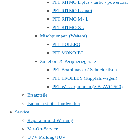
PFT RITMO L plus / turbo / powercoat
PFT RITMO L smart
PFT RITMO M / L
PFT RITMO XL
Mischpumpen (Weitere)
PFT BOLERO
PFT MONOJET
Zubehör- & Peripheriegeräte
PFT Boardmaster / Schneidetisch
PFT TROLLEY (Kippfahrwagen)
PFT Wasserpumpen (z.B. AVO 500)
Ersatzteile
Fachmarkt für Handwerker
Service
Reparatur und Wartung
Vor-Ort-Service
UVV Prüfung/TÜV