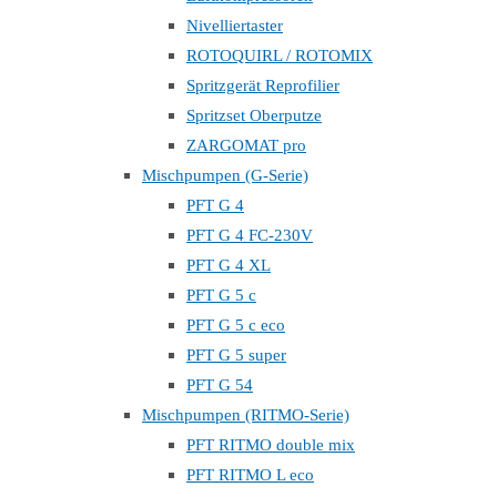
Nivelliertaster
ROTOQUIRL / ROTOMIX
Spritzgerät Reprofilier
Spritzset Oberputze
ZARGOMAT pro
Mischpumpen (G-Serie)
PFT G 4
PFT G 4 FC-230V
PFT G 4 XL
PFT G 5 c
PFT G 5 c eco
PFT G 5 super
PFT G 54
Mischpumpen (RITMO-Serie)
PFT RITMO double mix
PFT RITMO L eco