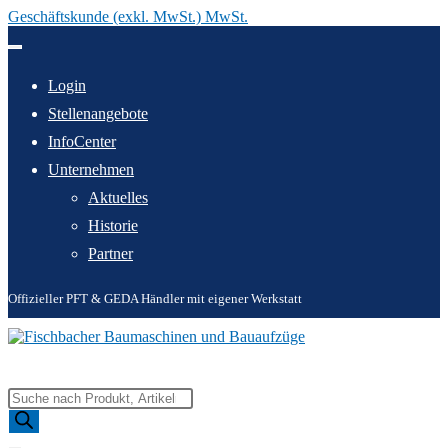
Geschäftskunde (exkl. MwSt.) MwSt.
Zum
Inhalt
springen
Login
Stellenangebote
InfoCenter
Unternehmen
Aktuelles
Historie
Partner
Offizieller PFT & GEDA Händler mit eigener Werkstatt
Products
search