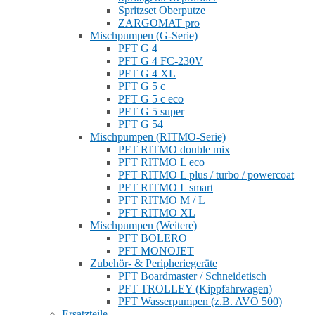
Spritzset Oberputze
ZARGOMAT pro
Mischpumpen (G-Serie)
PFT G 4
PFT G 4 FC-230V
PFT G 4 XL
PFT G 5 c
PFT G 5 c eco
PFT G 5 super
PFT G 54
Mischpumpen (RITMO-Serie)
PFT RITMO double mix
PFT RITMO L eco
PFT RITMO L plus / turbo / powercoat
PFT RITMO L smart
PFT RITMO M / L
PFT RITMO XL
Mischpumpen (Weitere)
PFT BOLERO
PFT MONOJET
Zubehör- & Peripheriegeräte
PFT Boardmaster / Schneidetisch
PFT TROLLEY (Kippfahrwagen)
PFT Wasserpumpen (z.B. AVO 500)
Ersatzteile