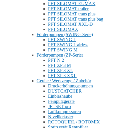
PFT SILOMAT EUMAX
PFT SILOMAT trailer
PFT SILOMAT trans plus
PFT SILOMAT trans plus bag
PFT SILOMAT XXL-D
PFT SILOMAX
Förderpumpen (SWING-Serie)
PFT SWING L
PFT SWING L airless
PFT SWING M
Förderpumpen (ZP-Serie)
PFT N 2
PFT ZP 3 M
PFT ZP 3 XL
PFT ZP 3 XXL
Geräte / Werkzeuge / Zubehör
Druckerhöhungspumpen
DUSTCATCHER
Einblashaube
Feinputzgeräte
JETSET pro
Luftkompressoren
Nivelliertaster
ROTOQUIRL / ROTOMIX
Spritzgerät Reprofilier