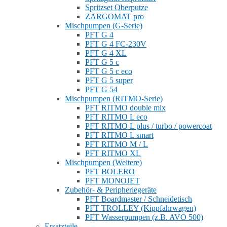
Spritzset Oberputze
ZARGOMAT pro
Mischpumpen (G-Serie)
PFT G 4
PFT G 4 FC-230V
PFT G 4 XL
PFT G 5 c
PFT G 5 c eco
PFT G 5 super
PFT G 54
Mischpumpen (RITMO-Serie)
PFT RITMO double mix
PFT RITMO L eco
PFT RITMO L plus / turbo / powercoat
PFT RITMO L smart
PFT RITMO M / L
PFT RITMO XL
Mischpumpen (Weitere)
PFT BOLERO
PFT MONOJET
Zubehör- & Peripheriegeräte
PFT Boardmaster / Schneidetisch
PFT TROLLEY (Kippfahrwagen)
PFT Wasserpumpen (z.B. AVO 500)
Ersatzteile