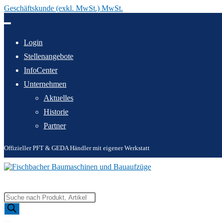
Geschäftskunde (exkl. MwSt.) MwSt.
Zum
Inhalt
springen
Login
Stellenangebote
InfoCenter
Unternehmen
Aktuelles
Historie
Partner
Offizieller PFT & GEDA Händler mit eigener Werkstatt
Products
search