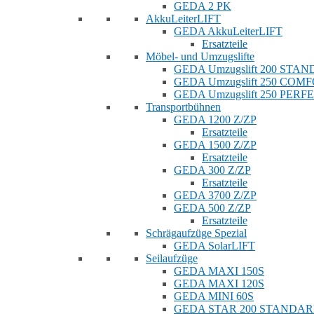
GEDA 2 PK
AkkuLeiterLIFT
GEDA AkkuLeiterLIFT
Ersatzteile
Möbel- und Umzugslifte
GEDA Umzugslift 200 STA
GEDA Umzugslift 250 COM
GEDA Umzugslift 250 PERF
Transportbühnen
GEDA 1200 Z/ZP
Ersatzteile
GEDA 1500 Z/ZP
Ersatzteile
GEDA 300 Z/ZP
Ersatzteile
GEDA 3700 Z/ZP
GEDA 500 Z/ZP
Ersatzteile
Schrägaufzüge Spezial
GEDA SolarLIFT
Seilaufzüge
GEDA MAXI 150S
GEDA MAXI 120S
GEDA MINI 60S
GEDA STAR 200 STANDA