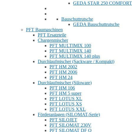
GEDA STAR 250 COMFORT
Bauschuttrutsche
GEDA Bauschuttrutsche
PFT Baumaschinen
PFT Ersatzteile
Chargenmischer
PFT MULTIMIX 100
PFT MULTIMIX 140
PFT MULTIMIX 140 plus
Durchlaufmischer (Sackware / Kompakt)
PFT HM 2002
PFT HM 2006
PFT HM 24
Durchlaufmischer (Siloware)
PFT HM 106
PFT HM 5 super
PFT LOTUS XL
PFT LOTUS XS
PFT LOTUS XXL
Förderanlagen (SILOMAT-Serie)
PFT SILOJET
PFT SILOMAT 230V
PFT SILOMAT DF Q