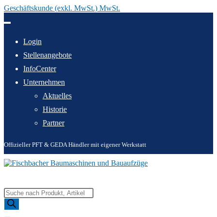
Geschäftskunde (exkl. MwSt.) MwSt.
Zum
Inhalt
springen
Login
Stellenangebote
InfoCenter
Unternehmen
Aktuelles
Historie
Partner
Offizieller PFT & GEDA Händler mit eigener Werkstatt
Products
search