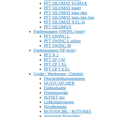
PFT SILOMAT EUMAX
PFT SILOMAT trailer
PFT SILOMAT trans plus
PFT SILOMAT trans plus bag
PFT SILOMAT XXL-D
PFT SILOMAX
Förderpumpen (SWING-Serie)
PFT SWING L
PFT SWING L airless
PFT SWING M
Förderpumpen (ZP-Serie)
PFT N 2
PFT ZP 3 M
PFT ZP 3 XL
PFT ZP 3 XXL
Geräte / Werkzeuge / Zubehör
Druckerhöhungspumpen
DUSTCATCHER
Einblashaube
Feinputzgeräte
JETSET pro
Luftkompressoren
Nivelliertaster
ROTOQUIRL / ROTOMIX
Spritzgerät Reprofilier