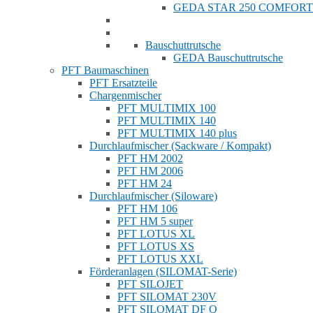
GEDA STAR 250 COMFORT
Bauschuttrutsche
GEDA Bauschuttrutsche
PFT Baumaschinen
PFT Ersatzteile
Chargenmischer
PFT MULTIMIX 100
PFT MULTIMIX 140
PFT MULTIMIX 140 plus
Durchlaufmischer (Sackware / Kompakt)
PFT HM 2002
PFT HM 2006
PFT HM 24
Durchlaufmischer (Siloware)
PFT HM 106
PFT HM 5 super
PFT LOTUS XL
PFT LOTUS XS
PFT LOTUS XXL
Förderanlagen (SILOMAT-Serie)
PFT SILOJET
PFT SILOMAT 230V
PFT SILOMAT DF Q