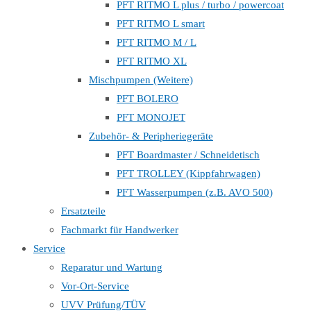
PFT RITMO L plus / turbo / powercoat
PFT RITMO L smart
PFT RITMO M / L
PFT RITMO XL
Mischpumpen (Weitere)
PFT BOLERO
PFT MONOJET
Zubehör- & Peripheriegeräte
PFT Boardmaster / Schneidetisch
PFT TROLLEY (Kippfahrwagen)
PFT Wasserpumpen (z.B. AVO 500)
Ersatzteile
Fachmarkt für Handwerker
Service
Reparatur und Wartung
Vor-Ort-Service
UVV Prüfung/TÜV