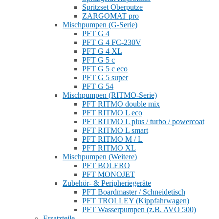
Spritzset Oberputze
ZARGOMAT pro
Mischpumpen (G-Serie)
PFT G 4
PFT G 4 FC-230V
PFT G 4 XL
PFT G 5 c
PFT G 5 c eco
PFT G 5 super
PFT G 54
Mischpumpen (RITMO-Serie)
PFT RITMO double mix
PFT RITMO L eco
PFT RITMO L plus / turbo / powercoat
PFT RITMO L smart
PFT RITMO M / L
PFT RITMO XL
Mischpumpen (Weitere)
PFT BOLERO
PFT MONOJET
Zubehör- & Peripheriegeräte
PFT Boardmaster / Schneidetisch
PFT TROLLEY (Kippfahrwagen)
PFT Wasserpumpen (z.B. AVO 500)
Ersatzteile