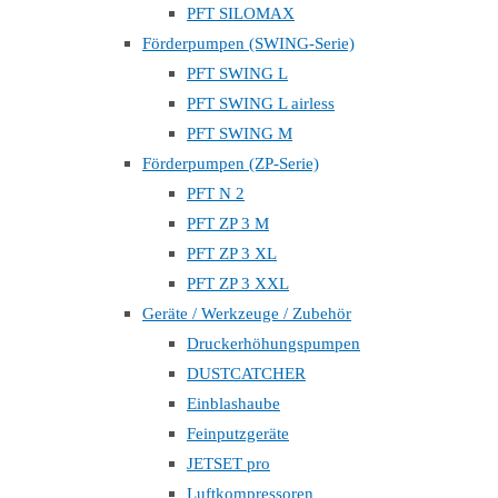
PFT SILOMAX
Förderpumpen (SWING-Serie)
PFT SWING L
PFT SWING L airless
PFT SWING M
Förderpumpen (ZP-Serie)
PFT N 2
PFT ZP 3 M
PFT ZP 3 XL
PFT ZP 3 XXL
Geräte / Werkzeuge / Zubehör
Druckerhöhungspumpen
DUSTCATCHER
Einblashaube
Feinputzgeräte
JETSET pro
Luftkompressoren