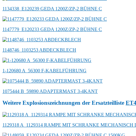
1134338_E120239 GEDA 1200Z/ZP-2 BÜHNE C
1147779_E120233 GEDA 1200Z/ZP-2 BÜHNE C
1148746_1103253 ABDECKBLECH
1-120680 A_56300 F-KABELFÜHRUNG
1075444 B_59890 ADAPTERMAST 3-4KANT
Weitere Explosionszeichnungen der Ersatzteilliste
ET
1129318 A_1129314 RAMPE MIT SCHRANKE MECHANISCH 