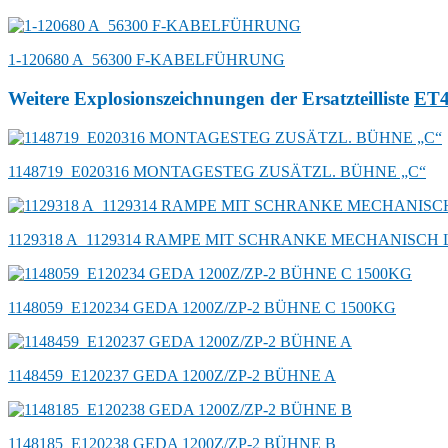
1-120680 A_56300 F-KABELFÜHRUNG
Weitere Explosionszeichnungen der Ersatzteilliste
ET
1148719_E020316 MONTAGESTEG ZUSÄTZL. BÜHNE „C“
1129318 A_1129314 RAMPE MIT SCHRANKE MECHANISCH 
1148059_E120234 GEDA 1200Z/ZP-2 BÜHNE C 1500KG
1148459_E120237 GEDA 1200Z/ZP-2 BÜHNE A
1148185_E120238 GEDA 1200Z/ZP-2 BÜHNE B