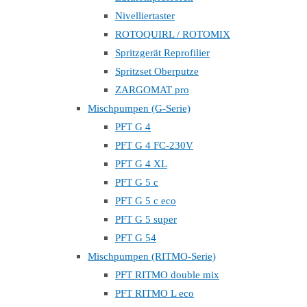
Nivelliertaster
ROTOQUIRL / ROTOMIX
Spritzgerät Reprofilier
Spritzset Oberputze
ZARGOMAT pro
Mischpumpen (G-Serie)
PFT G 4
PFT G 4 FC-230V
PFT G 4 XL
PFT G 5 c
PFT G 5 c eco
PFT G 5 super
PFT G 54
Mischpumpen (RITMO-Serie)
PFT RITMO double mix
PFT RITMO L eco