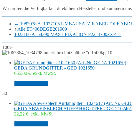
Wir prüfen die Verfügbarkeit direkt beim Hersteller und kümmern uns
←
1087078 A_1027105 UMBAUSATZ KABELTOPF AB
↑
Alle ET406DEGB201909
1023166 A_54390 MAST FIXATION P22_3700ZZP
→
100%
10
GEDA GRUNDGITTER - GED 1021650
655,00
€
exkl. MwSt.
In den Warenkorb
30
GEDA ABWEISBLECH AUFFAHRGITTER - GED 102461
22,22
€
exkl. MwSt.
In den Warenkorb