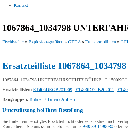
Kontakt
1067864_1034798 UNTERFA
Fischbacher
»
Explosionsgrafiken
»
GEDA
»
Transportbühnen
»
GED
Ersatzteilliste 1067864_10
1067864_1034798 UNTERFAHRSCHUTZ BÜHNE "C 1500KG"
Ersatzteillisten:
ET406DEGB201909
|
ET406DEGB202011
|
ET40
Baugruppen:
Bühnen / Türen / Aufbau
Unterstützung bei Ihrer Bestellung
Sie finden ein benötigtes Ersatzteil nicht oder es ist aktuell nicht verf
Kontaktieren Sie uns gerne telefonisch unter
+49 89 1499080
oder pe