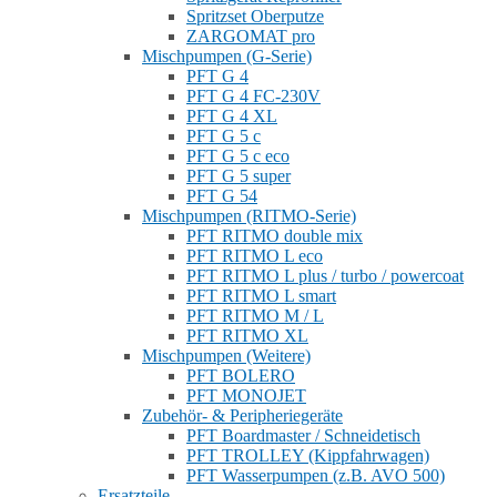
Spritzset Oberputze
ZARGOMAT pro
Mischpumpen (G-Serie)
PFT G 4
PFT G 4 FC-230V
PFT G 4 XL
PFT G 5 c
PFT G 5 c eco
PFT G 5 super
PFT G 54
Mischpumpen (RITMO-Serie)
PFT RITMO double mix
PFT RITMO L eco
PFT RITMO L plus / turbo / powercoat
PFT RITMO L smart
PFT RITMO M / L
PFT RITMO XL
Mischpumpen (Weitere)
PFT BOLERO
PFT MONOJET
Zubehör- & Peripheriegeräte
PFT Boardmaster / Schneidetisch
PFT TROLLEY (Kippfahrwagen)
PFT Wasserpumpen (z.B. AVO 500)
Ersatzteile