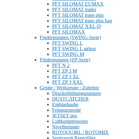
PFT SILOMAT EUMAX
PFT SILOMAT trailer
PFT SILOMAT trans plus
PFT SILOMAT trans plus bag
PFT SILOMAT XXL-D
PFT SILOMAX
Förderpumpen (SWING-Serie)
PFT SWING L
PFT SWING L airless
PFT SWING M
Förderpumpen (ZP-Serie)
PFT N 2
PFT ZP 3 M
PFT ZP 3 XL
PFT ZP 3 XXL
Geräte / Werkzeuge / Zubehör
Druckerhöhungspumpen
DUSTCATCHER
Einblashaube
Feinputzgeräte
JETSET pro
Luftkompressoren
Nivelliertaster
ROTOQUIRL / ROTOMIX
Spritzgerät Reprofilier