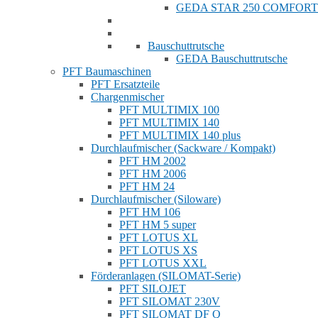
GEDA STAR 250 COMFORT
Bauschuttrutsche
GEDA Bauschuttrutsche
PFT Baumaschinen
PFT Ersatzteile
Chargenmischer
PFT MULTIMIX 100
PFT MULTIMIX 140
PFT MULTIMIX 140 plus
Durchlaufmischer (Sackware / Kompakt)
PFT HM 2002
PFT HM 2006
PFT HM 24
Durchlaufmischer (Siloware)
PFT HM 106
PFT HM 5 super
PFT LOTUS XL
PFT LOTUS XS
PFT LOTUS XXL
Förderanlagen (SILOMAT-Serie)
PFT SILOJET
PFT SILOMAT 230V
PFT SILOMAT DF Q