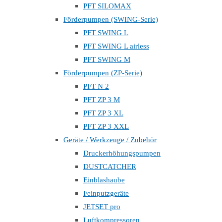
PFT SILOMAX
Förderpumpen (SWING-Serie)
PFT SWING L
PFT SWING L airless
PFT SWING M
Förderpumpen (ZP-Serie)
PFT N 2
PFT ZP 3 M
PFT ZP 3 XL
PFT ZP 3 XXL
Geräte / Werkzeuge / Zubehör
Druckerhöhungspumpen
DUSTCATCHER
Einblashaube
Feinputzgeräte
JETSET pro
Luftkompressoren