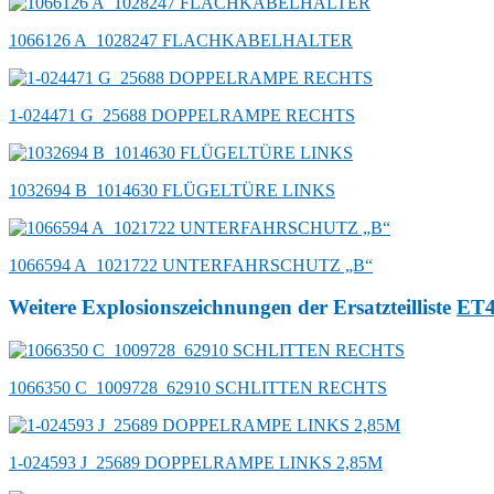
1066126 A_1028247 FLACHKABELHALTER
1-024471 G_25688 DOPPELRAMPE RECHTS
1032694 B_1014630 FLÜGELTÜRE LINKS
1066594 A_1021722 UNTERFAHRSCHUTZ „B“
Weitere Explosionszeichnungen der Ersatzteilliste
ET
1066350 C_1009728_62910 SCHLITTEN RECHTS
1-024593 J_25689 DOPPELRAMPE LINKS 2,85M