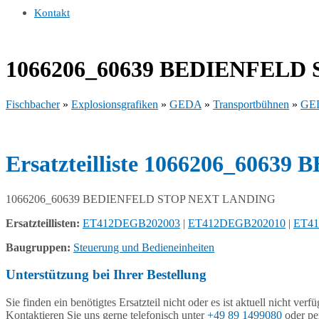
Kontakt
1066206_60639 BEDIENFELD
Fischbacher
»
Explosionsgrafiken
»
GEDA
»
Transportbühnen
»
GED
Ersatzteilliste 1066206_60
1066206_60639 BEDIENFELD STOP NEXT LANDING
Ersatzteillisten:
ET412DEGB202003
|
ET412DEGB202010
|
ET4
Baugruppen:
Steuerung und Bedieneinheiten
Unterstützung bei Ihrer Bestellung
Sie finden ein benötigtes Ersatzteil nicht oder es ist aktuell nicht verf
Kontaktieren Sie uns gerne telefonisch unter
+49 89 1499080
oder pe