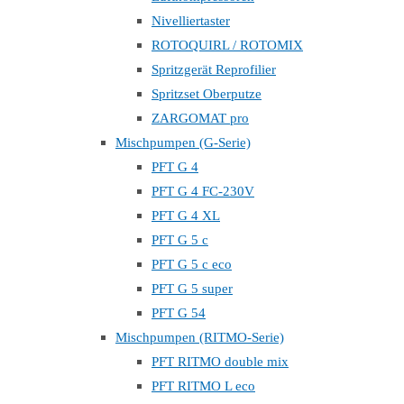
Nivelliertaster
ROTOQUIRL / ROTOMIX
Spritzgerät Reprofilier
Spritzset Oberputze
ZARGOMAT pro
Mischpumpen (G-Serie)
PFT G 4
PFT G 4 FC-230V
PFT G 4 XL
PFT G 5 c
PFT G 5 c eco
PFT G 5 super
PFT G 54
Mischpumpen (RITMO-Serie)
PFT RITMO double mix
PFT RITMO L eco