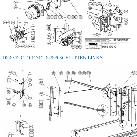
1066352 C_1011315_62909 SCHLITTEN LINKS