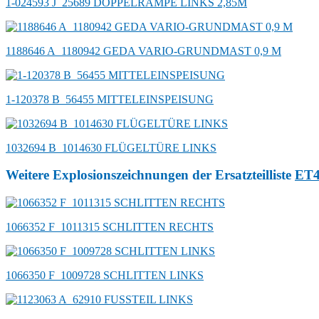
1-024593 J_25689 DOPPELRAMPE LINKS 2,85M
1188646 A_1180942 GEDA VARIO-GRUNDMAST 0,9 M
1-120378 B_56455 MITTELEINSPEISUNG
1032694 B_1014630 FLÜGELTÜRE LINKS
Weitere Explosionszeichnungen der Ersatzteilliste
ET
1066352 F_1011315 SCHLITTEN RECHTS
1066350 F_1009728 SCHLITTEN LINKS