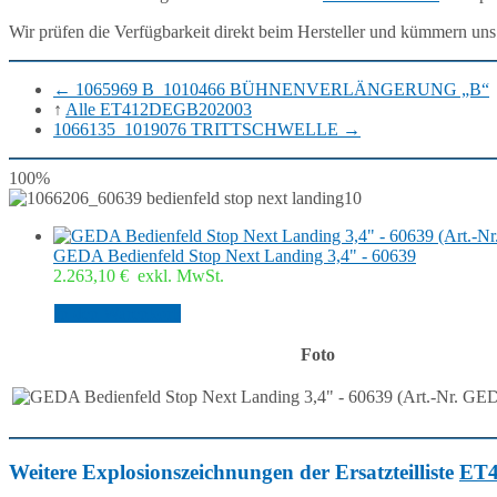
Wir prüfen die Verfügbarkeit direkt beim Hersteller und kümmern uns
←
1065969 B_1010466 BÜHNENVERLÄNGERUNG „B“
↑
Alle ET412DEGB202003
1066135_1019076 TRITTSCHWELLE
→
100%
10
GEDA Bedienfeld Stop Next Landing 3,4" - 60639
2.263,10
€
exkl. MwSt.
In den Warenkorb
Foto
Weitere Explosionszeichnungen der Ersatzteilliste
ET