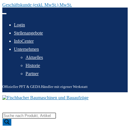
Geschäftskunde (exkl. MwSt.) MwSt.
Zum
Inhalt
springen
Login
Stellenangebote
InfoCenter
Unternehmen
Aktuelles
Historie
Partner
Offizieller PFT & GEDA Händler mit eigener Werkstatt
Products
search