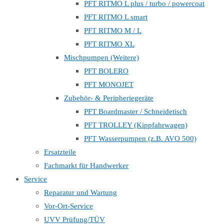
PFT RITMO L plus / turbo / powercoat
PFT RITMO L smart
PFT RITMO M / L
PFT RITMO XL
Mischpumpen (Weitere)
PFT BOLERO
PFT MONOJET
Zubehör- & Peripheriegeräte
PFT Boardmaster / Schneidetisch
PFT TROLLEY (Kippfahrwagen)
PFT Wasserpumpen (z.B. AVO 500)
Ersatzteile
Fachmarkt für Handwerker
Service
Reparatur und Wartung
Vor-Ort-Service
UVV Prüfung/TÜV