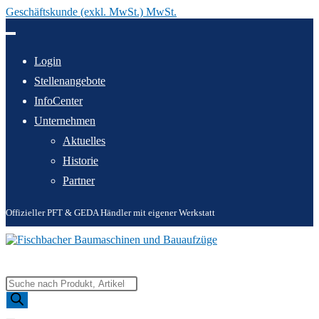
Geschäftskunde (exkl. MwSt.) MwSt.
Zum
Inhalt
springen
Login
Stellenangebote
InfoCenter
Unternehmen
Aktuelles
Historie
Partner
Offizieller PFT & GEDA Händler mit eigener Werkstatt
Products
search