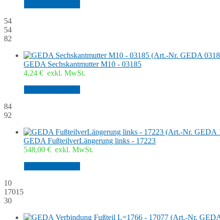
In den Warenkorb
54
54
82
GEDA Sechskantmutter M10 - 03185
4,24
€
exkl. MwSt.
In den Warenkorb
84
92
GEDA FußteilverLängerung links - 17223
548,00
€
exkl. MwSt.
In den Warenkorb
10
17015
30