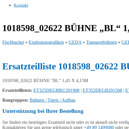
Kontakt
1018598_02622 BÜHNE „BL“ 1,
Fischbacher
»
Explosionsgrafiken
»
GEDA
»
Transportbühnen
»
GED
Ersatzteilliste 1018598_02622
1018598_02622 BÜHNE "BL" 1,45 X 4,15M
Ersatzteillisten:
ET325DEGBRU201908
|
ET352DEGB201508
|
E
Baugruppen:
Bühnen / Türen / Aufbau
Unterstützung bei Ihrer Bestellung
Sie finden ein benötigtes Ersatzteil nicht oder es ist aktuell nicht verf
Kontaktieren Sie uns gerne telefonisch unter
+49 89 1499080
oder pe