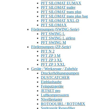
PFT SILOMAT EUMAX
PFT SILOMAT trailer
PFT SILOMAT trans plus
PFT SILOMAT trans plus bag
PFT SILOMAT XXL-D
PFT SILOMAX
Förderpumpen (SWING-Serie)
PFT SWING L
PFT SWING L airless
PFT SWING M
Förderpumpen (ZP-Serie)
PFT N 2
PFT ZP 3 M
PFT ZP 3 XL
PFT ZP 3 XXL
Geräte / Werkzeuge / Zubehör
Druckerhöhungspumpen
DUSTCATCHER
Einblashaube
Feinputzgeräte
JETSET pro
Luftkompressoren
Nivelliertaster
ROTOQUIRL / ROTOMIX
Spritzgerät Reprofilier