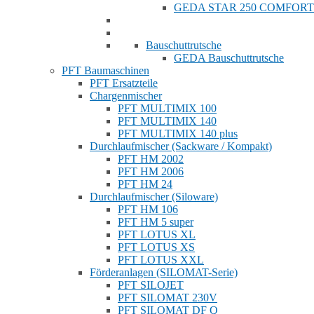
GEDA STAR 250 COMFORT
Bauschuttrutsche
GEDA Bauschuttrutsche
PFT Baumaschinen
PFT Ersatzteile
Chargenmischer
PFT MULTIMIX 100
PFT MULTIMIX 140
PFT MULTIMIX 140 plus
Durchlaufmischer (Sackware / Kompakt)
PFT HM 2002
PFT HM 2006
PFT HM 24
Durchlaufmischer (Siloware)
PFT HM 106
PFT HM 5 super
PFT LOTUS XL
PFT LOTUS XS
PFT LOTUS XXL
Förderanlagen (SILOMAT-Serie)
PFT SILOJET
PFT SILOMAT 230V
PFT SILOMAT DF Q