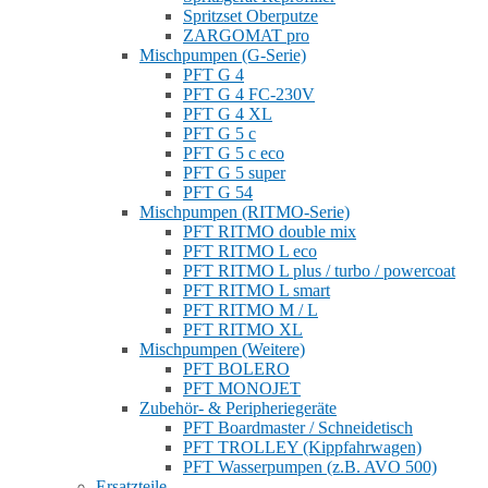
Spritzset Oberputze
ZARGOMAT pro
Mischpumpen (G-Serie)
PFT G 4
PFT G 4 FC-230V
PFT G 4 XL
PFT G 5 c
PFT G 5 c eco
PFT G 5 super
PFT G 54
Mischpumpen (RITMO-Serie)
PFT RITMO double mix
PFT RITMO L eco
PFT RITMO L plus / turbo / powercoat
PFT RITMO L smart
PFT RITMO M / L
PFT RITMO XL
Mischpumpen (Weitere)
PFT BOLERO
PFT MONOJET
Zubehör- & Peripheriegeräte
PFT Boardmaster / Schneidetisch
PFT TROLLEY (Kippfahrwagen)
PFT Wasserpumpen (z.B. AVO 500)
Ersatzteile