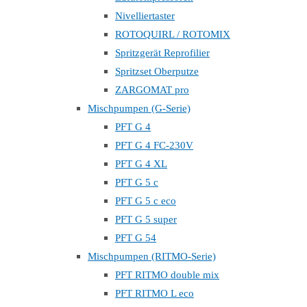
Nivelliertaster
ROTOQUIRL / ROTOMIX
Spritzgerät Reprofilier
Spritzset Oberputze
ZARGOMAT pro
Mischpumpen (G-Serie)
PFT G 4
PFT G 4 FC-230V
PFT G 4 XL
PFT G 5 c
PFT G 5 c eco
PFT G 5 super
PFT G 54
Mischpumpen (RITMO-Serie)
PFT RITMO double mix
PFT RITMO L eco