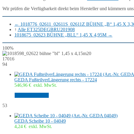
Wir prüfen die Verfügbarkeit direkt beim Hersteller und kümmern uns
←
1018776_02611_02611S_02611Z BÜHNE „B“ 1,45 X 3,
↑
Alle ET325DEGBRU201908
1018675_02623 BÜHNE „BLL“ 1,45 X 4,95M
→
100%
20
17016
94
GEDA FußteilverLängerung rechts - 17224
546,96
€
exkl. MwSt.
In den Warenkorb
53
GEDA Scheibe 10 - 04049
4,24
€
exkl. MwSt.