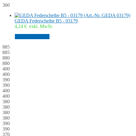
360
GEDA Federscheibe B5 - 03179
4,24
€
exkl. MwSt.
In den Warenkorb
885
885
880
880
400
400
390
390
400
400
380
380
380
380
390
390
370