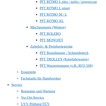
PFT RITMO L plus / turbo / powercoat
PFT RITMO L smart
PFT RITMO M / L
PFT RITMO XL
Mischpumpen (Weitere)
PFT BOLERO
PFT MONOJET
Zubehör- & Peripheriegeräte
PFT Boardmaster / Schneidetisch
PFT TROLLEY (Kippfahrwagen)
PFT Wasserpumpen (z.B. AVO 500)
Ersatzteile
Fachmarkt für Handwerker
Service
Reparatur und Wartung
Vor-Ort-Service
UVV Prüfung/TÜV