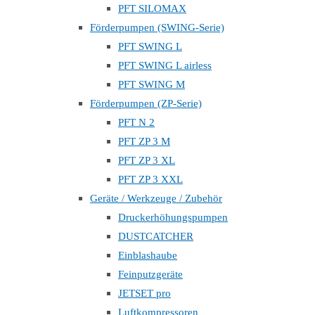
PFT SILOMAX
Förderpumpen (SWING-Serie)
PFT SWING L
PFT SWING L airless
PFT SWING M
Förderpumpen (ZP-Serie)
PFT N 2
PFT ZP 3 M
PFT ZP 3 XL
PFT ZP 3 XXL
Geräte / Werkzeuge / Zubehör
Druckerhöhungspumpen
DUSTCATCHER
Einblashaube
Feinputzgeräte
JETSET pro
Luftkompressoren