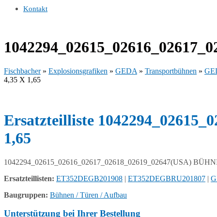
Kontakt
1042294_02615_02616_02617_02
Fischbacher
»
Explosionsgrafiken
»
GEDA
»
Transportbühnen
»
GED
4,35 X 1,65
Ersatzteilliste 1042294_02615
1,65
1042294_02615_02616_02617_02618_02619_02647(USA) BÜHNE "F
Ersatzteillisten:
ET352DEGB201908
|
ET352DEGBRU201807
|
G
Baugruppen:
Bühnen / Türen / Aufbau
Unterstützung bei Ihrer Bestellung