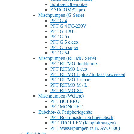
Spritzset Oberputze
ZARGOMAT pro
Mischpumpen (G-Serie)
PFT G 4
PFT G 4 FC-230V
PFT G 4 XL
PFT G 5 c
PFT G 5 c eco
PFT G 5 super
PFT G 54
Mischpumpen (RITMO-Serie)
PFT RITMO double mix
PFT RITMO L eco
PFT RITMO L plus / turbo / powercoat
PFT RITMO L smart
PFT RITMO M / L
PFT RITMO XL
Mischpumpen (Weitere)
PFT BOLERO
PFT MONOJET
Zubehör- & Peripheriegeräte
PFT Boardmaster / Schneidetisch
PFT TROLLEY (Kippfahrwagen)
PFT Wasserpumpen (z.B. AVO 500)
Ersatzteile