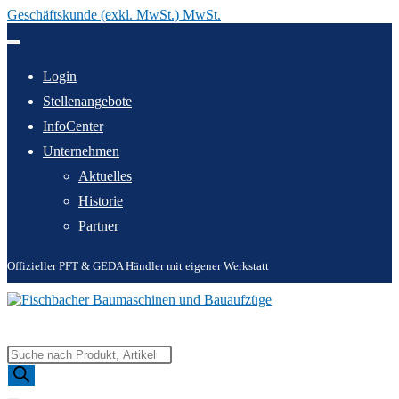
Geschäftskunde (exkl. MwSt.) MwSt.
Zum
Inhalt
springen
Login
Stellenangebote
InfoCenter
Unternehmen
Aktuelles
Historie
Partner
Offizieller PFT & GEDA Händler mit eigener Werkstatt
Products
search