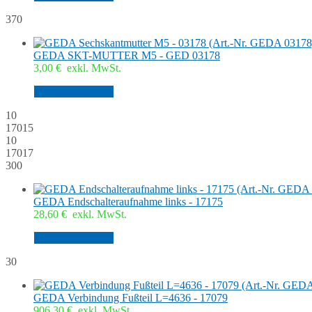
370
GEDA SKT-MUTTER M5 - GED 03178
3,00
€
exkl. MwSt.
In den Warenkorb
10
17015
10
17017
300
GEDA Endschalteraufnahme links - 17175
28,60
€
exkl. MwSt.
In den Warenkorb
30
GEDA Verbindung Fußteil L=4636 - 17079
906,30
€
exkl. MwSt.