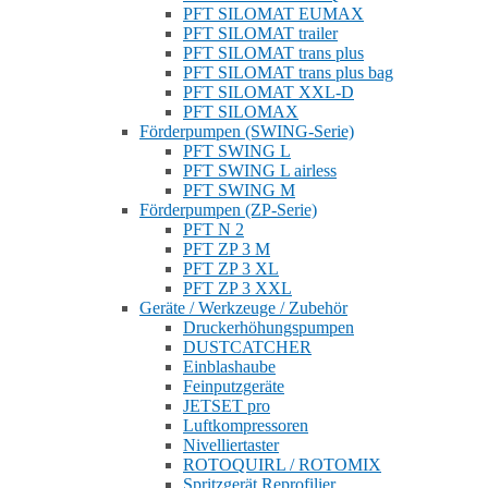
PFT SILOMAT EUMAX
PFT SILOMAT trailer
PFT SILOMAT trans plus
PFT SILOMAT trans plus bag
PFT SILOMAT XXL-D
PFT SILOMAX
Förderpumpen (SWING-Serie)
PFT SWING L
PFT SWING L airless
PFT SWING M
Förderpumpen (ZP-Serie)
PFT N 2
PFT ZP 3 M
PFT ZP 3 XL
PFT ZP 3 XXL
Geräte / Werkzeuge / Zubehör
Druckerhöhungspumpen
DUSTCATCHER
Einblashaube
Feinputzgeräte
JETSET pro
Luftkompressoren
Nivelliertaster
ROTOQUIRL / ROTOMIX
Spritzgerät Reprofilier