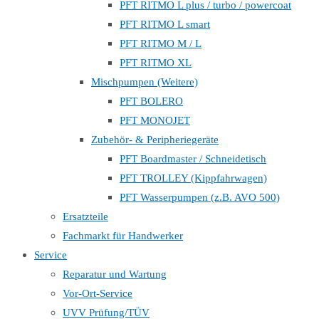
PFT RITMO L plus / turbo / powercoat
PFT RITMO L smart
PFT RITMO M / L
PFT RITMO XL
Mischpumpen (Weitere)
PFT BOLERO
PFT MONOJET
Zubehör- & Peripheriegeräte
PFT Boardmaster / Schneidetisch
PFT TROLLEY (Kippfahrwagen)
PFT Wasserpumpen (z.B. AVO 500)
Ersatzteile
Fachmarkt für Handwerker
Service
Reparatur und Wartung
Vor-Ort-Service
UVV Prüfung/TÜV