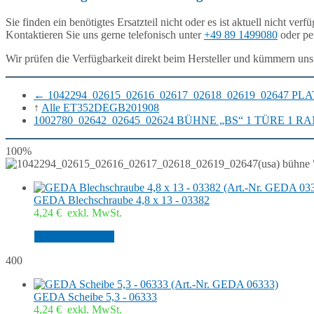
Sie finden ein benötigtes Ersatzteil nicht oder es ist aktuell nicht verf
Kontaktieren Sie uns gerne telefonisch unter
+49 89 1499080
oder pe
Wir prüfen die Verfügbarkeit direkt beim Hersteller und kümmern uns
←
1042294_02615_02616_02617_02618_02619_02647 P
↑
Alle ET352DEGB201908
1002780_02642_02645_02624 BÜHNE „BS“ 1 TÜRE 1 R
100%
GEDA Blechschraube 4,8 x 13 - 03382
4,24
€
exkl. MwSt.
In den Warenkorb
400
GEDA Scheibe 5,3 - 06333
4,24
€
exkl. MwSt.