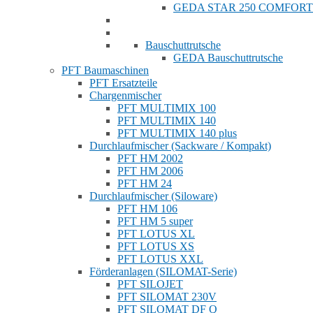
GEDA STAR 250 COMFORT
Bauschuttrutsche
GEDA Bauschuttrutsche
PFT Baumaschinen
PFT Ersatzteile
Chargenmischer
PFT MULTIMIX 100
PFT MULTIMIX 140
PFT MULTIMIX 140 plus
Durchlaufmischer (Sackware / Kompakt)
PFT HM 2002
PFT HM 2006
PFT HM 24
Durchlaufmischer (Siloware)
PFT HM 106
PFT HM 5 super
PFT LOTUS XL
PFT LOTUS XS
PFT LOTUS XXL
Förderanlagen (SILOMAT-Serie)
PFT SILOJET
PFT SILOMAT 230V
PFT SILOMAT DF Q