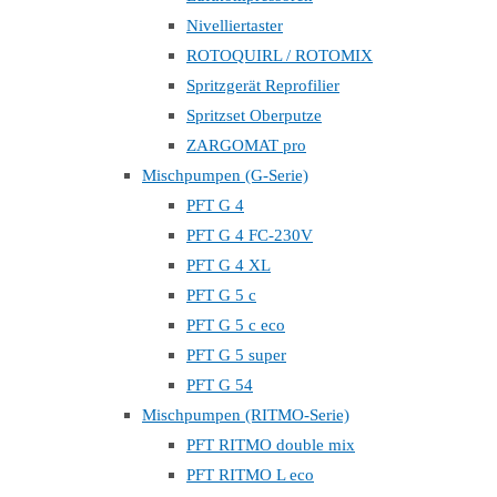
Nivelliertaster
ROTOQUIRL / ROTOMIX
Spritzgerät Reprofilier
Spritzset Oberputze
ZARGOMAT pro
Mischpumpen (G-Serie)
PFT G 4
PFT G 4 FC-230V
PFT G 4 XL
PFT G 5 c
PFT G 5 c eco
PFT G 5 super
PFT G 54
Mischpumpen (RITMO-Serie)
PFT RITMO double mix
PFT RITMO L eco