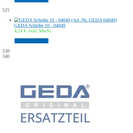
525
GEDA Scheibe 10 - 04049
4,24
€
exkl. MwSt.
In den Warenkorb
530
340