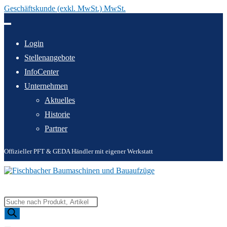
Geschäftskunde (exkl. MwSt.) MwSt.
Zum
Inhalt
springen
Login
Stellenangebote
InfoCenter
Unternehmen
Aktuelles
Historie
Partner
Offizieller PFT & GEDA Händler mit eigener Werkstatt
Products
search