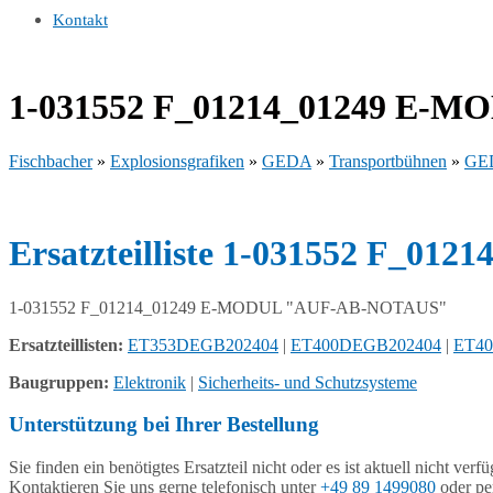
Kontakt
1-031552 F_01214_01249 E-
Fischbacher
»
Explosionsgrafiken
»
GEDA
»
Transportbühnen
»
GED
Ersatzteilliste 1-031552 F_
1-031552 F_01214_01249 E-MODUL "AUF-AB-NOTAUS"
Ersatzteillisten:
ET353DEGB202404
|
ET400DEGB202404
|
ET4
Baugruppen:
Elektronik
|
Sicherheits- und Schutzsysteme
Unterstützung bei Ihrer Bestellung
Sie finden ein benötigtes Ersatzteil nicht oder es ist aktuell nicht verf
Kontaktieren Sie uns gerne telefonisch unter
+49 89 1499080
oder pe