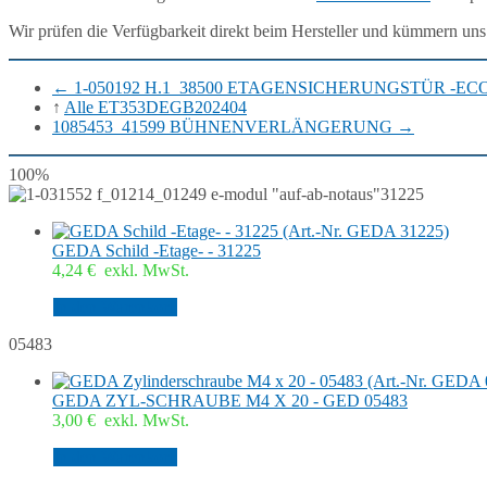
Wir prüfen die Verfügbarkeit direkt beim Hersteller und kümmern uns
←
1-050192 H.1_38500 ETAGENSICHERUNGSTÜR -EC
↑
Alle ET353DEGB202404
1085453_41599 BÜHNENVERLÄNGERUNG
→
100%
31225
GEDA Schild -Etage- - 31225
4,24
€
exkl. MwSt.
In den Warenkorb
05483
GEDA ZYL-SCHRAUBE M4 X 20 - GED 05483
3,00
€
exkl. MwSt.
In den Warenkorb