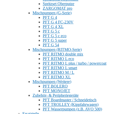
Spritzset Oberputze
ZARGOMAT pro
Mischpumpen (G-Serie)
PFT G 4
PFT G 4 FC-230V
PFT G 4 XL
PFT G 5 c
PFT G 5 c eco
PFT G 5 super
PFT G 54
Mischpumpen (RITMO-Serie)
PFT RITMO double mix
PFT RITMO L eco
PFT RITMO L plus / turbo / powercoat
PFT RITMO L smart
PFT RITMO M / L
PFT RITMO XL
Mischpumpen (Weitere)
PFT BOLERO
PFT MONOJET
Zubehör- & Peripheriegeräte
PFT Boardmaster / Schneidetisch
PFT TROLLEY (Kippfahrwagen)
PFT Wasserpumpen (z.B. AVO 500)
Ersatzteile