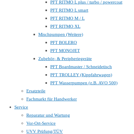
PFT RITMO L plus / turbo / powercoat
PFT RITMO L smart
PFT RITMO M / L
PFT RITMO XL
Mischpumpen (Weitere)
PFT BOLERO
PFT MONOJET
Zubehör- & Peripheriegeräte
PFT Boardmaster / Schneidetisch
PFT TROLLEY (Kippfahrwagen)
PFT Wasserpumpen (z.B. AVO 500)
Ersatzteile
Fachmarkt für Handwerker
Service
Reparatur und Wartung
Vor-Ort-Service
UVV Prüfung/TÜV