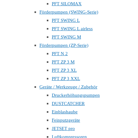
PFT SILOMAX
Förderpumpen (SWING-Serie)
PFT SWING L
PFT SWING L airless
PFT SWING M
Förderpumpen (ZP-Serie)
PFT N 2
PFT ZP 3 M
PFT ZP 3 XL
PFT ZP 3 XXL
Geräte / Werkzeuge / Zubehör
Druckerhöhungspumpen
DUSTCATCHER
Einblashaube
Feinputzgeräte
JETSET pro
Luftkompressoren