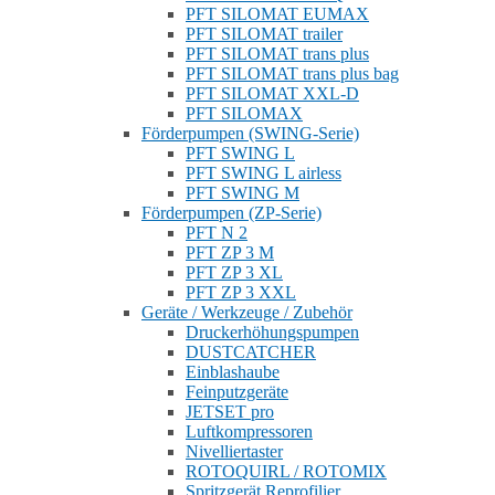
PFT SILOMAT EUMAX
PFT SILOMAT trailer
PFT SILOMAT trans plus
PFT SILOMAT trans plus bag
PFT SILOMAT XXL-D
PFT SILOMAX
Förderpumpen (SWING-Serie)
PFT SWING L
PFT SWING L airless
PFT SWING M
Förderpumpen (ZP-Serie)
PFT N 2
PFT ZP 3 M
PFT ZP 3 XL
PFT ZP 3 XXL
Geräte / Werkzeuge / Zubehör
Druckerhöhungspumpen
DUSTCATCHER
Einblashaube
Feinputzgeräte
JETSET pro
Luftkompressoren
Nivelliertaster
ROTOQUIRL / ROTOMIX
Spritzgerät Reprofilier