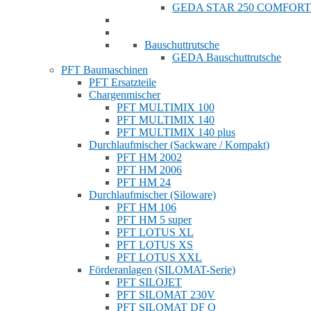
GEDA STAR 250 COMFORT
Bauschuttrutsche
GEDA Bauschuttrutsche
PFT Baumaschinen
PFT Ersatzteile
Chargenmischer
PFT MULTIMIX 100
PFT MULTIMIX 140
PFT MULTIMIX 140 plus
Durchlaufmischer (Sackware / Kompakt)
PFT HM 2002
PFT HM 2006
PFT HM 24
Durchlaufmischer (Siloware)
PFT HM 106
PFT HM 5 super
PFT LOTUS XL
PFT LOTUS XS
PFT LOTUS XXL
Förderanlagen (SILOMAT-Serie)
PFT SILOJET
PFT SILOMAT 230V
PFT SILOMAT DF Q