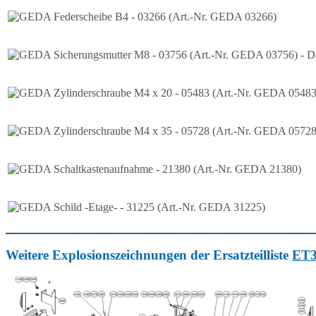
Weitere Explosionszeichnungen der Ersatzteilliste
ET