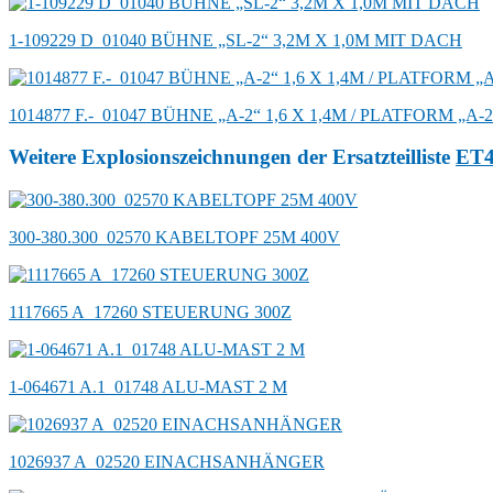
1-109229 D_01040 BÜHNE „SL-2“ 3,2M X 1,0M MIT DACH
1014877 F.-_01047 BÜHNE „A-2“ 1,6 X 1,4M / PLATFORM „A-2
Weitere Explosionszeichnungen der Ersatzteilliste
ET
300-380.300_02570 KABELTOPF 25M 400V
1117665 A_17260 STEUERUNG 300Z
1-064671 A.1_01748 ALU-MAST 2 M
1026937 A_02520 EINACHSANHÄNGER