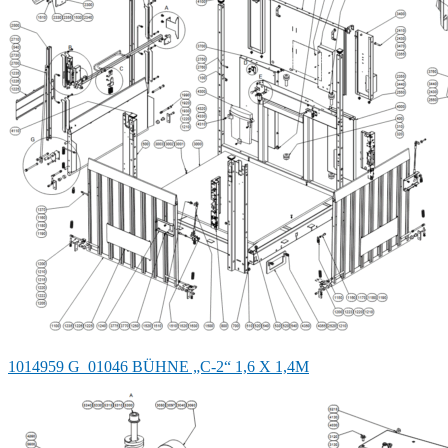
1014959 G_01046 BÜHNE „C-2“ 1,6 X 1,4M