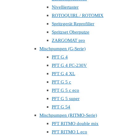
Nivelliertaster
ROTOQUIRL / ROTOMIX
Spritzgerät Reprofilier
Spritzset Oberputze
ZARGOMAT pro
Mischpumpen (G-Serie)
PFT G 4
PFT G 4 FC-230V
PFT G 4 XL
PFT G 5 c
PFT G 5 c eco
PFT G 5 super
PFT G 54
Mischpumpen (RITMO-Serie)
PFT RITMO double mix
PFT RITMO L eco