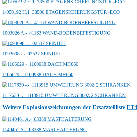
1-050192 H.1_38500 ETAGENSICHERUNGSTÜR -ECO
1003026 A.-_41163 WAND-BODENBEFESTIGUNG
1093698 -.-_02537 SPINDEL
1106629 -_1100938 DACH MH660
1117630 -.-_1113915 UMWEHRUNG 300Z 2 SCHRANKEN
Weitere Explosionszeichnungen der Ersatzteilliste
ET
1140461 A.-_03388 MASTHALTERUNG