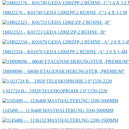
1M022176 -_K01749 GEDA 1200ZPP-2 BÜHNE „C“1,4 X 3,2 M
1M022323 -_K01723 GEDA 1200Z/ZP-2 BÜHNE „B“
1M022334 -_K01670 GEDA 1200ZPP-2 BÜHNE „A“ 2,0 X 1,4M
1M008096 -_68040 ETAGENSICHERUNGSTÜR „PREMIUM“
1-021724 B.-_33929 TELESKOPROHR 2,0″1550-2220
1145490 -.-_1136408 MASTHALTERUNG 3100-5000MM