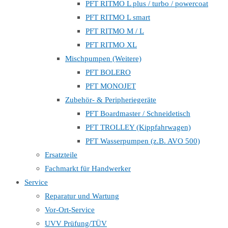
PFT RITMO L plus / turbo / powercoat
PFT RITMO L smart
PFT RITMO M / L
PFT RITMO XL
Mischpumpen (Weitere)
PFT BOLERO
PFT MONOJET
Zubehör- & Peripheriegeräte
PFT Boardmaster / Schneidetisch
PFT TROLLEY (Kippfahrwagen)
PFT Wasserpumpen (z.B. AVO 500)
Ersatzteile
Fachmarkt für Handwerker
Service
Reparatur und Wartung
Vor-Ort-Service
UVV Prüfung/TÜV