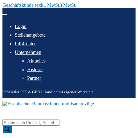
Geschäftskunde (exkl. MwSt.) MwSt.
Zum
Inhalt
springen
Login
Stellenangebote
InfoCenter
Unternehmen
Aktuelles
Historie
Partner
Offizieller PFT & GEDA Händler mit eigener Werkstatt
Products
search