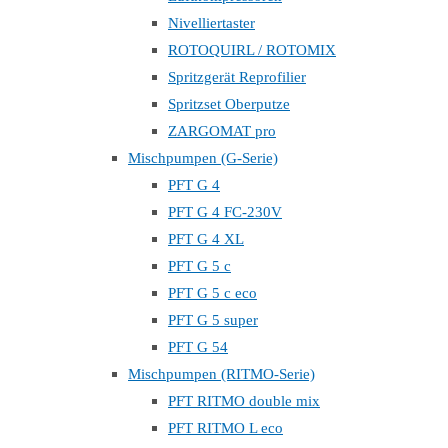
Nivelliertaster
ROTOQUIRL / ROTOMIX
Spritzgerät Reprofilier
Spritzset Oberputze
ZARGOMAT pro
Mischpumpen (G-Serie)
PFT G 4
PFT G 4 FC-230V
PFT G 4 XL
PFT G 5 c
PFT G 5 c eco
PFT G 5 super
PFT G 54
Mischpumpen (RITMO-Serie)
PFT RITMO double mix
PFT RITMO L eco