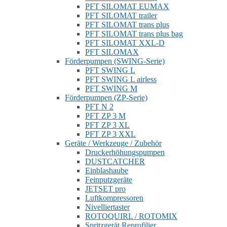
PFT SILOMAT EUMAX
PFT SILOMAT trailer
PFT SILOMAT trans plus
PFT SILOMAT trans plus bag
PFT SILOMAT XXL-D
PFT SILOMAX
Förderpumpen (SWING-Serie)
PFT SWING L
PFT SWING L airless
PFT SWING M
Förderpumpen (ZP-Serie)
PFT N 2
PFT ZP 3 M
PFT ZP 3 XL
PFT ZP 3 XXL
Geräte / Werkzeuge / Zubehör
Druckerhöhungspumpen
DUSTCATCHER
Einblashaube
Feinputzgeräte
JETSET pro
Luftkompressoren
Nivelliertaster
ROTOQUIRL / ROTOMIX
Spritzgerät Reprofilier