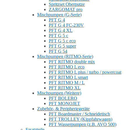
Spritzset Oberputze
ZARGOMAT pro
Mischpumpen (G-Serie)
PFT G 4
PFT G 4 FC-230V
PFT G 4 XL
PFT G 5 c
PFT G 5 c eco
PFT G 5 super
PFT G 54
Mischpumpen (RITMO-Serie)
PFT RITMO double mix
PFT RITMO L eco
PFT RITMO L plus / turbo / powercoat
PFT RITMO L smart
PFT RITMO M / L
PFT RITMO XL
Mischpumpen (Weitere)
PFT BOLERO
PFT MONOJET
Zubehör- & Peripheriegeräte
PFT Boardmaster / Schneidetisch
PFT TROLLEY (Kippfahrwagen)
PFT Wasserpumpen (z.B. AVO 500)
Ersatzteile