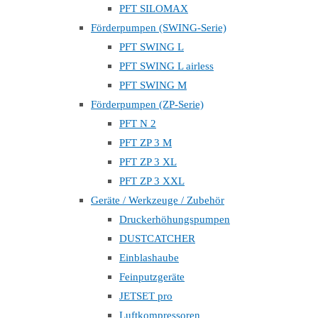
PFT SILOMAX
Förderpumpen (SWING-Serie)
PFT SWING L
PFT SWING L airless
PFT SWING M
Förderpumpen (ZP-Serie)
PFT N 2
PFT ZP 3 M
PFT ZP 3 XL
PFT ZP 3 XXL
Geräte / Werkzeuge / Zubehör
Druckerhöhungspumpen
DUSTCATCHER
Einblashaube
Feinputzgeräte
JETSET pro
Luftkompressoren