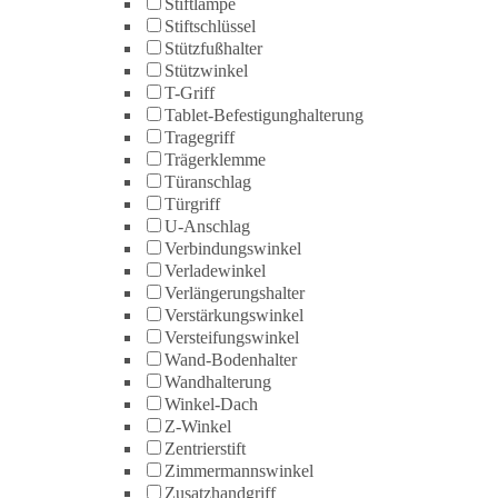
Stiftlampe
Stiftschlüssel
Stützfußhalter
Stützwinkel
T-Griff
Tablet-Befestigunghalterung
Tragegriff
Trägerklemme
Türanschlag
Türgriff
U-Anschlag
Verbindungswinkel
Verladewinkel
Verlängerungshalter
Verstärkungswinkel
Versteifungswinkel
Wand-Bodenhalter
Wandhalterung
Winkel-Dach
Z-Winkel
Zentrierstift
Zimmermannswinkel
Zusatzhandgriff