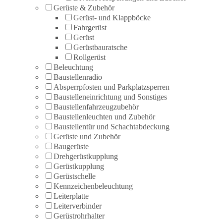
Gerüste & Zubehör
Gerüst- und Klappböcke
Fahrgerüst
Gerüst
Gerüstbauratsche
Rollgerüst
Beleuchtung
Baustellenradio
Absperrpfosten und Parkplatzsperren
Baustelleneinrichtung und Sonstiges
Baustellenfahrzeugzubehör
Baustellenleuchten und Zubehör
Baustellentür und Schachtabdeckung
Gerüste und Zubehör
Baugerüste
Drehgerüstkupplung
Gerüstkupplung
Gerüstschelle
Kennzeichenbeleuchtung
Leiterplatte
Leiterverbinder
Gerüstrohrhalter