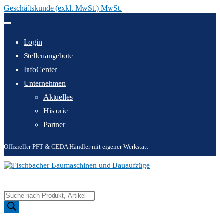
Geschäftskunde (exkl. MwSt.) MwSt.
Zum
Inhalt
springen
Login
Stellenangebote
InfoCenter
Unternehmen
Aktuelles
Historie
Partner
Offizieller PFT & GEDA Händler mit eigener Werkstatt
Products
search