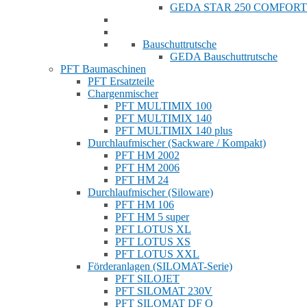
GEDA STAR 250 COMFORT
Bauschuttrutsche
GEDA Bauschuttrutsche
PFT Baumaschinen
PFT Ersatzteile
Chargenmischer
PFT MULTIMIX 100
PFT MULTIMIX 140
PFT MULTIMIX 140 plus
Durchlaufmischer (Sackware / Kompakt)
PFT HM 2002
PFT HM 2006
PFT HM 24
Durchlaufmischer (Siloware)
PFT HM 106
PFT HM 5 super
PFT LOTUS XL
PFT LOTUS XS
PFT LOTUS XXL
Förderanlagen (SILOMAT-Serie)
PFT SILOJET
PFT SILOMAT 230V
PFT SILOMAT DF Q