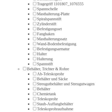
Tragegriff 1101807_1076555
Spannschelle
Masthalterung-Platte
Spiralspannstift
Zylinderstift
Befestigungsset
Fanghaken
Masthalterungssatz
Wand-Bodenbefestigung
Befestigungsarmatur
Halter
Halterung
Spannstift
Behälter, Trichter & Rohre
Ab-Teleskoprohr
Behälter und Säcke
Streugutbehälter und Streugutwagen
Behälter
Chemietank
Teleskoprohr
Staub-Auffangbehälter
Teleskoprohraufnahme