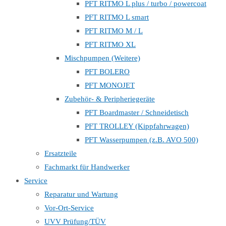
PFT RITMO L plus / turbo / powercoat
PFT RITMO L smart
PFT RITMO M / L
PFT RITMO XL
Mischpumpen (Weitere)
PFT BOLERO
PFT MONOJET
Zubehör- & Peripheriegeräte
PFT Boardmaster / Schneidetisch
PFT TROLLEY (Kippfahrwagen)
PFT Wasserpumpen (z.B. AVO 500)
Ersatzteile
Fachmarkt für Handwerker
Service
Reparatur und Wartung
Vor-Ort-Service
UVV Prüfung/TÜV