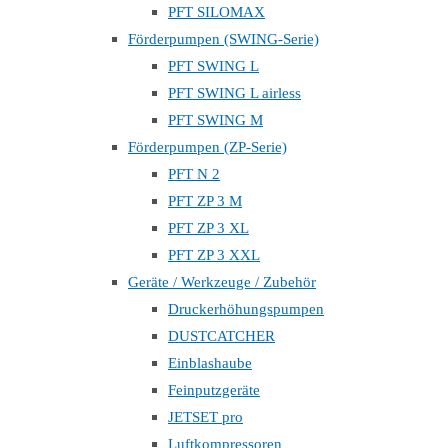
PFT SILOMAX
Förderpumpen (SWING-Serie)
PFT SWING L
PFT SWING L airless
PFT SWING M
Förderpumpen (ZP-Serie)
PFT N 2
PFT ZP 3 M
PFT ZP 3 XL
PFT ZP 3 XXL
Geräte / Werkzeuge / Zubehör
Druckerhöhungspumpen
DUSTCATCHER
Einblashaube
Feinputzgeräte
JETSET pro
Luftkompressoren