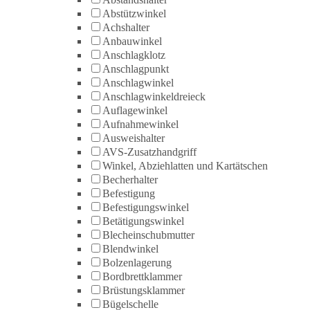
Abstützwinkel
Achshalter
Anbauwinkel
Anschlagklotz
Anschlagpunkt
Anschlagwinkel
Anschlagwinkeldreieck
Auflagewinkel
Aufnahmewinkel
Ausweishalter
AVS-Zusatzhandgriff
Winkel, Abziehlatten und Kartätschen
Becherhalter
Befestigung
Befestigungswinkel
Betätigungswinkel
Blecheinschubmutter
Blendwinkel
Bolzenlagerung
Bordbrettklammer
Brüstungsklammer
Bügelschelle