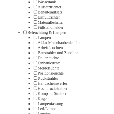
Wassertank
Aufsatztrichter
Behälteraufsatz
Einfülltrichter
Materialbehälter
Füllstandmelder
Beleuchtung & Lampen
Lampen
Akku-Motorhaubenleuchte
Arbeitsleuchten
Baustrahler und Zubehör
Dauerleuchte
Einbauleuchte
Meldeleuchte
Positionsleuchte
Rückstrahler
Handscheinwerfer
Hochdruckstrahler
Kompakt-Strahler
Kugellampe
Lampenfassung
Led-Lampen
Leuchte