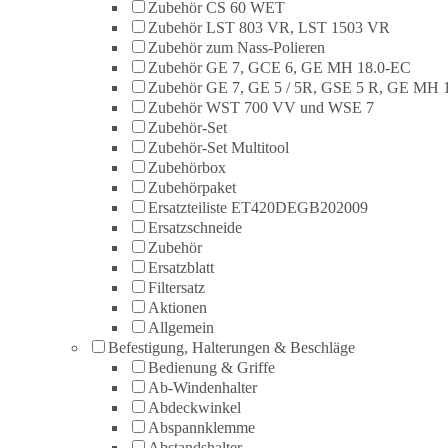
Zubehör CS 60 WET
Zubehör LST 803 VR, LST 1503 VR
Zubehör zum Nass-Polieren
Zubehör GE 7, GCE 6, GE MH 18.0-EC
Zubehör GE 7, GE 5 / 5R, GSE 5 R, GE MH 
Zubehör WST 700 VV und WSE 7
Zubehör-Set
Zubehör-Set Multitool
Zubehörbox
Zubehörpaket
Ersatzteiliste ET420DEGB202009
Ersatzschneide
Zubehör
Ersatzblatt
Filtersatz
Aktionen
Allgemein
Befestigung, Halterungen & Beschläge
Bedienung & Griffe
Ab-Windenhalter
Abdeckwinkel
Abspannklemme
Abstandshalter