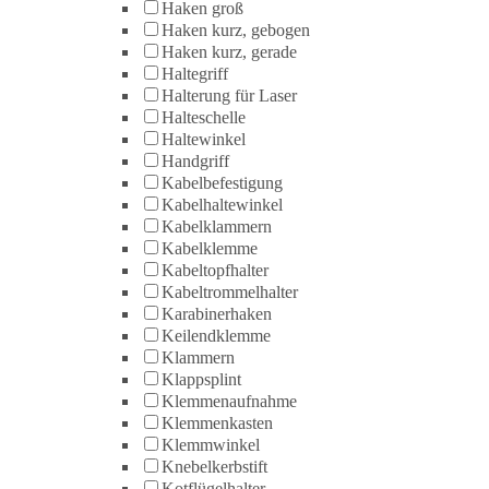
Haken groß
Haken kurz, gebogen
Haken kurz, gerade
Haltegriff
Halterung für Laser
Halteschelle
Haltewinkel
Handgriff
Kabelbefestigung
Kabelhaltewinkel
Kabelklammern
Kabelklemme
Kabeltopfhalter
Kabeltrommelhalter
Karabinerhaken
Keilendklemme
Klammern
Klappsplint
Klemmenaufnahme
Klemmenkasten
Klemmwinkel
Knebelkerbstift
Kotflügelhalter