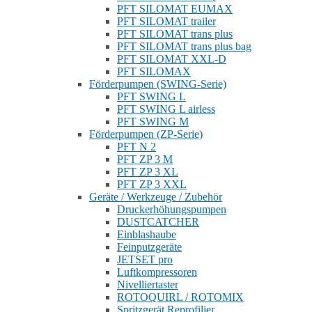
PFT SILOMAT EUMAX
PFT SILOMAT trailer
PFT SILOMAT trans plus
PFT SILOMAT trans plus bag
PFT SILOMAT XXL-D
PFT SILOMAX
Förderpumpen (SWING-Serie)
PFT SWING L
PFT SWING L airless
PFT SWING M
Förderpumpen (ZP-Serie)
PFT N 2
PFT ZP 3 M
PFT ZP 3 XL
PFT ZP 3 XXL
Geräte / Werkzeuge / Zubehör
Druckerhöhungspumpen
DUSTCATCHER
Einblashaube
Feinputzgeräte
JETSET pro
Luftkompressoren
Nivelliertaster
ROTOQUIRL / ROTOMIX
Spritzgerät Reprofilier