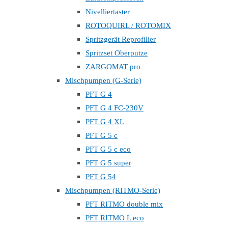
Nivelliertaster
ROTOQUIRL / ROTOMIX
Spritzgerät Reprofilier
Spritzset Oberputze
ZARGOMAT pro
Mischpumpen (G-Serie)
PFT G 4
PFT G 4 FC-230V
PFT G 4 XL
PFT G 5 c
PFT G 5 c eco
PFT G 5 super
PFT G 54
Mischpumpen (RITMO-Serie)
PFT RITMO double mix
PFT RITMO L eco