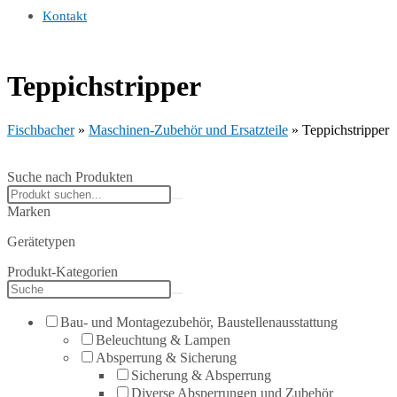
Kontakt
Teppichstripper
Fischbacher
»
Maschinen-Zubehör und Ersatzteile
»
Teppichstripper
Suche nach Produkten
Search
products:
Marken
Gerätetypen
Produkt-Kategorien
Bau- und Montagezubehör, Baustellenausstattung
Beleuchtung & Lampen
Absperrung & Sicherung
Sicherung & Absperrung
Diverse Absperrungen und Zubehör