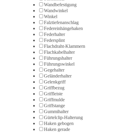
Wandbefestigung
Wandwinkel
Winkel
Falztiefenanschlag
Federeinhängehaken
Federhalter
Federsplint
Flachdraht-Klammern
Flachkabelhalter
Führungshalter
Führungswinkel
Gegehalter
Geländerhalter
Gelenkgriff
Griffbezug
Griffleiste
Griffmulde
Griffstange
Gummihalter
Gürtelclip-Halterung
Haken gebogen
Haken gerade