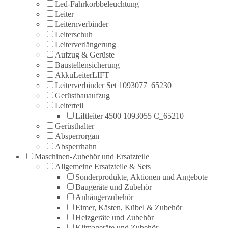
Led-Fahrkorbbeleuchtung
Leiter
Leiternverbinder
Leiterschuh
Leiterverlängerung
Aufzug & Gerüste
Baustellensicherung
AkkuLeiterLIFT
Leiterverbinder Set 1093077_65230
Gerüstbauaufzug
Leiterteil
Liftleiter 4500 1093055 C_65210
Gerüsthalter
Absperrorgan
Absperrhahn
Maschinen-Zubehör und Ersatzteile
Allgemeine Ersatzteile & Sets
Sonderprodukte, Aktionen und Angebote
Baugeräte und Zubehör
Anhängerzubehör
Eimer, Kästen, Kübel & Zubehör
Heizgeräte und Zubehör
Klimageräte und Zubehör