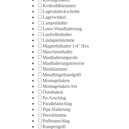
Krokodilklemmen
Lagerabdeckscheibe
Lagerwinkel
Lampenhalter
Laser-Wandhalterung
Laufrollenhalter
Lindapterklemme
Magnetbithalter 1/4" Hex
Maschinenhalter
Masthalterungsrohr
Masthalterungstraverse
Mastklammer
Metallbügelhandgriff
Montagehaken
Montagehaken-Set
Ösenhaken
Pa-Anschlag
Parallelanschlag
Pipe-Halterung
Pressklemme
Pufferanschlag
Rampengriff