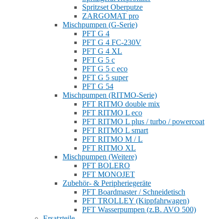
Spritzset Oberputze
ZARGOMAT pro
Mischpumpen (G-Serie)
PFT G 4
PFT G 4 FC-230V
PFT G 4 XL
PFT G 5 c
PFT G 5 c eco
PFT G 5 super
PFT G 54
Mischpumpen (RITMO-Serie)
PFT RITMO double mix
PFT RITMO L eco
PFT RITMO L plus / turbo / powercoat
PFT RITMO L smart
PFT RITMO M / L
PFT RITMO XL
Mischpumpen (Weitere)
PFT BOLERO
PFT MONOJET
Zubehör- & Peripheriegeräte
PFT Boardmaster / Schneidetisch
PFT TROLLEY (Kippfahrwagen)
PFT Wasserpumpen (z.B. AVO 500)
Ersatzteile