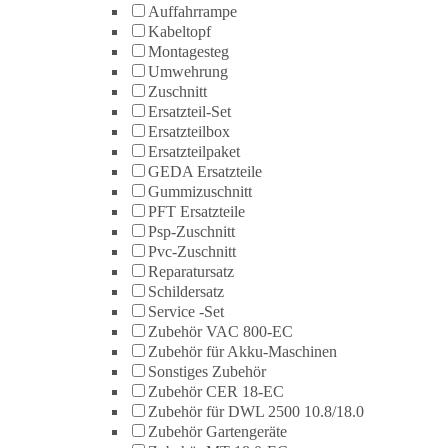
Auffahrrampe
Kabeltopf
Montagesteg
Umwehrung
Zuschnitt
Ersatzteil-Set
Ersatzteilbox
Ersatzteilpaket
GEDA Ersatzteile
Gummizuschnitt
PFT Ersatzteile
Psp-Zuschnitt
Pvc-Zuschnitt
Reparatursatz
Schildersatz
Service -Set
Zubehör VAC 800-EC
Zubehör für Akku-Maschinen
Sonstiges Zubehör
Zubehör CER 18-EC
Zubehör für DWL 2500 10.8/18.0
Zubehör Gartengeräte