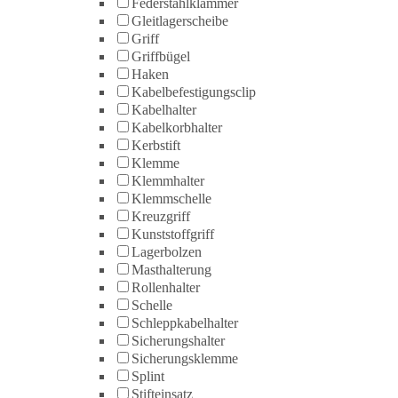
Federstahlklammer
Gleitlagerscheibe
Griff
Griffbügel
Haken
Kabelbefestigungsclip
Kabelhalter
Kabelkorbhalter
Kerbstift
Klemme
Klemmhalter
Klemmschelle
Kreuzgriff
Kunststoffgriff
Lagerbolzen
Masthalterung
Rollenhalter
Schelle
Schleppkabelhalter
Sicherungshalter
Sicherungsklemme
Splint
Stifteinsatz