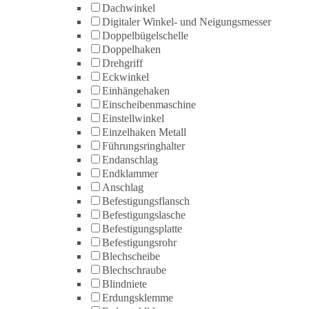
Dachwinkel
Digitaler Winkel- und Neigungsmesser
Doppelbügelschelle
Doppelhaken
Drehgriff
Eckwinkel
Einhängehaken
Einscheibenmaschine
Einstellwinkel
Einzelhaken Metall
Führungsringhalter
Endanschlag
Endklammer
Anschlag
Befestigungsflansch
Befestigungslasche
Befestigungsplatte
Befestigungsrohr
Blechscheibe
Blechschraube
Blindniete
Erdungsklemme