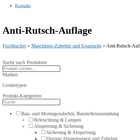
Kontakt
Anti-Rutsch-Auflage
Fischbacher
»
Maschinen-Zubehör und Ersatzteile
»
Anti-Rutsch-Auf
Suche nach Produkten
Search
products:
Marken
Gerätetypen
Produkt-Kategorien
Bau- und Montagezubehör, Baustellenausstattung
Beleuchtung & Lampen
Absperrung & Sicherung
Sicherung & Absperrung
Diverse Absperrungen und Zubehör