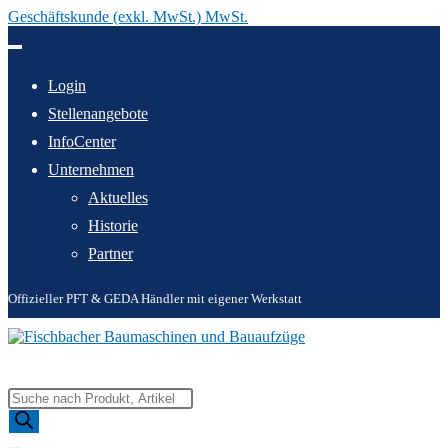
Geschäftskunde (exkl. MwSt.) MwSt.
Zum
Inhalt
springen
Login
Stellenangebote
InfoCenter
Unternehmen
Aktuelles
Historie
Partner
Offizieller PFT & GEDA Händler mit eigener Werkstatt
Products
search