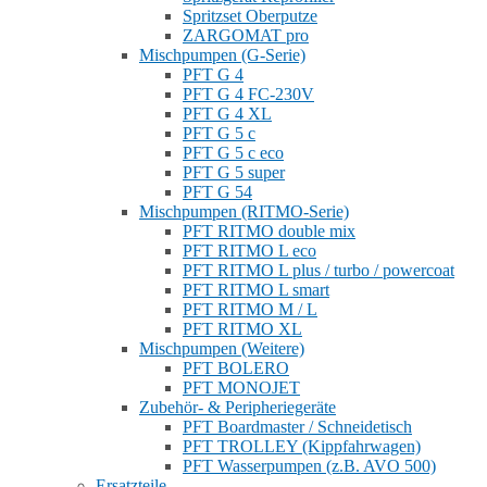
Spritzset Oberputze
ZARGOMAT pro
Mischpumpen (G-Serie)
PFT G 4
PFT G 4 FC-230V
PFT G 4 XL
PFT G 5 c
PFT G 5 c eco
PFT G 5 super
PFT G 54
Mischpumpen (RITMO-Serie)
PFT RITMO double mix
PFT RITMO L eco
PFT RITMO L plus / turbo / powercoat
PFT RITMO L smart
PFT RITMO M / L
PFT RITMO XL
Mischpumpen (Weitere)
PFT BOLERO
PFT MONOJET
Zubehör- & Peripheriegeräte
PFT Boardmaster / Schneidetisch
PFT TROLLEY (Kippfahrwagen)
PFT Wasserpumpen (z.B. AVO 500)
Ersatzteile