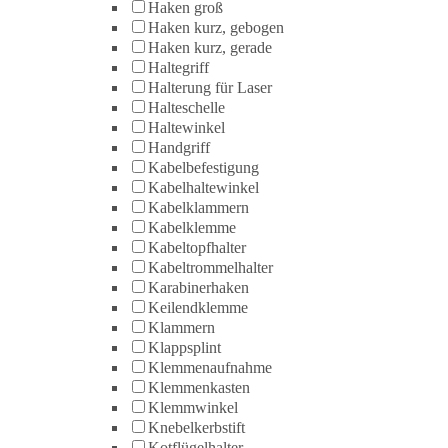
Haken groß
Haken kurz, gebogen
Haken kurz, gerade
Haltegriff
Halterung für Laser
Halteschelle
Haltewinkel
Handgriff
Kabelbefestigung
Kabelhaltewinkel
Kabelklammern
Kabelklemme
Kabeltopfhalter
Kabeltrommelhalter
Karabinerhaken
Keilendklemme
Klammern
Klappsplint
Klemmenaufnahme
Klemmenkasten
Klemmwinkel
Knebelkerbstift
Kotflügelhalter