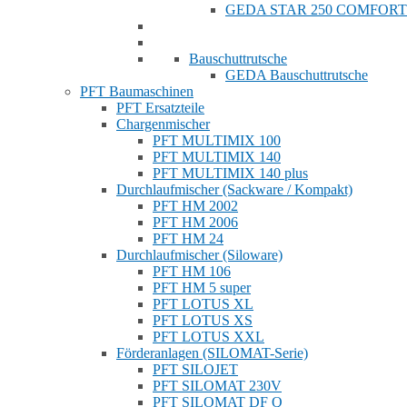
GEDA STAR 250 COMFORT
Bauschuttrutsche
GEDA Bauschuttrutsche
PFT Baumaschinen
PFT Ersatzteile
Chargenmischer
PFT MULTIMIX 100
PFT MULTIMIX 140
PFT MULTIMIX 140 plus
Durchlaufmischer (Sackware / Kompakt)
PFT HM 2002
PFT HM 2006
PFT HM 24
Durchlaufmischer (Siloware)
PFT HM 106
PFT HM 5 super
PFT LOTUS XL
PFT LOTUS XS
PFT LOTUS XXL
Förderanlagen (SILOMAT-Serie)
PFT SILOJET
PFT SILOMAT 230V
PFT SILOMAT DF Q