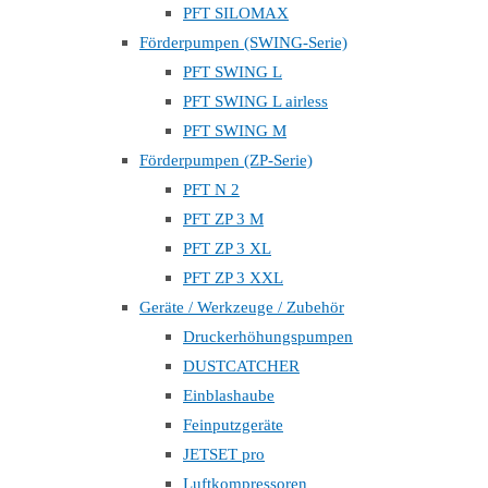
PFT SILOMAX
Förderpumpen (SWING-Serie)
PFT SWING L
PFT SWING L airless
PFT SWING M
Förderpumpen (ZP-Serie)
PFT N 2
PFT ZP 3 M
PFT ZP 3 XL
PFT ZP 3 XXL
Geräte / Werkzeuge / Zubehör
Druckerhöhungspumpen
DUSTCATCHER
Einblashaube
Feinputzgeräte
JETSET pro
Luftkompressoren