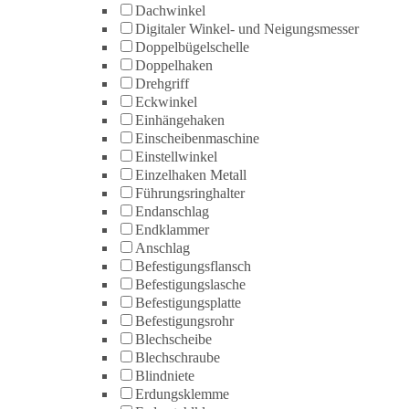
Dachwinkel
Digitaler Winkel- und Neigungsmesser
Doppelbügelschelle
Doppelhaken
Drehgriff
Eckwinkel
Einhängehaken
Einscheibenmaschine
Einstellwinkel
Einzelhaken Metall
Führungsringhalter
Endanschlag
Endklammer
Anschlag
Befestigungsflansch
Befestigungslasche
Befestigungsplatte
Befestigungsrohr
Blechscheibe
Blechschraube
Blindniete
Erdungsklemme