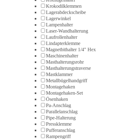
Krokodilklemmen
Lagerabdeckscheibe
Lagerwinkel
Lampenhalter
Laser-Wandhalterung
Laufrollenhalter
Lindapterklemme
Magnetbithalter 1/4" Hex
Maschinenhalter
Masthalterungsrohr
Masthalterungstraverse
Mastklammer
Metallbügelhandgriff
Montagehaken
Montagehaken-Set
Ösenhaken
Pa-Anschlag
Parallelanschlag
Pipe-Halterung
Pressklemme
Pufferanschlag
Rampengriff