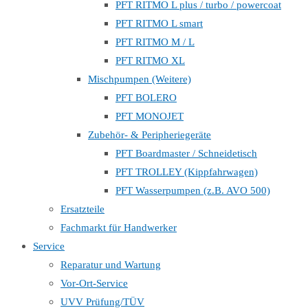
PFT RITMO L plus / turbo / powercoat
PFT RITMO L smart
PFT RITMO M / L
PFT RITMO XL
Mischpumpen (Weitere)
PFT BOLERO
PFT MONOJET
Zubehör- & Peripheriegeräte
PFT Boardmaster / Schneidetisch
PFT TROLLEY (Kippfahrwagen)
PFT Wasserpumpen (z.B. AVO 500)
Ersatzteile
Fachmarkt für Handwerker
Service
Reparatur und Wartung
Vor-Ort-Service
UVV Prüfung/TÜV