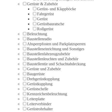
Gerüste & Zubehör
Gerüst- und Klappböcke
Fahrgerüst
Gerüst
Gerüstbauratsche
Rollgerüst
Beleuchtung
Baustellenradio
Absperrpfosten und Parkplatzsperren
Baustelleneinrichtung und Sonstiges
Baustellenfahrzeugzubehör
Baustellenleuchten und Zubehör
Baustellentür und Schachtabdeckung
Gerüste und Zubehör
Baugerüste
Drehgerüstkupplung
Gerüstkupplung
Gerüstschelle
Kennzeichenbeleuchtung
Leiterplatte
Leiterverbinder
Gerüstrohrhalter