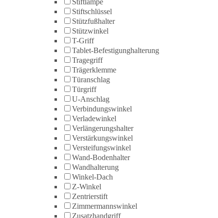
Stiftlampe
Stiftschlüssel
Stützfußhalter
Stützwinkel
T-Griff
Tablet-Befestigunghalterung
Tragegriff
Trägerklemme
Türanschlag
Türgriff
U-Anschlag
Verbindungswinkel
Verladewinkel
Verlängerungshalter
Verstärkungswinkel
Versteifungswinkel
Wand-Bodenhalter
Wandhalterung
Winkel-Dach
Z-Winkel
Zentrierstift
Zimmermannswinkel
Zusatzhandgriff