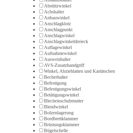
Abstützwinkel
Achshalter
Anbauwinkel
Anschlagklotz
Anschlagpunkt
Anschlagwinkel
Anschlagwinkeldreieck
Auflagewinkel
Aufnahmewinkel
Ausweishalter
AVS-Zusatzhandgriff
Winkel, Abziehlatten und Kartätschen
Becherhalter
Befestigung
Befestigungswinkel
Betätigungswinkel
Blecheinschubmutter
Blendwinkel
Bolzenlagerung
Bordbrettklammer
Brüstungsklammer
Bügelschelle