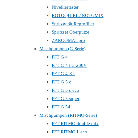
Nivelliertaster
ROTOQUIRL / ROTOMIX
Spritzgerät Reprofilier
Spritzset Oberputze
ZARGOMAT pro
Mischpumpen (G-Serie)
PFT G 4
PFT G 4 FC-230V
PFT G 4 XL
PFT G 5 c
PFT G 5 c eco
PFT G 5 super
PFT G 54
Mischpumpen (RITMO-Serie)
PFT RITMO double mix
PFT RITMO L eco