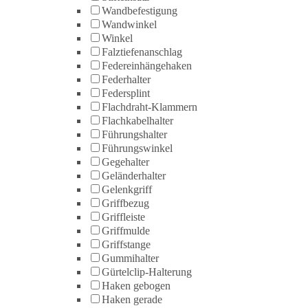
Wandbefestigung
Wandwinkel
Winkel
Falztiefenanschlag
Federeinhängehaken
Federhalter
Federsplint
Flachdraht-Klammern
Flachkabelhalter
Führungshalter
Führungswinkel
Gegehalter
Geländerhalter
Gelenkgriff
Griffbezug
Griffleiste
Griffmulde
Griffstange
Gummihalter
Gürtelclip-Halterung
Haken gebogen
Haken gerade