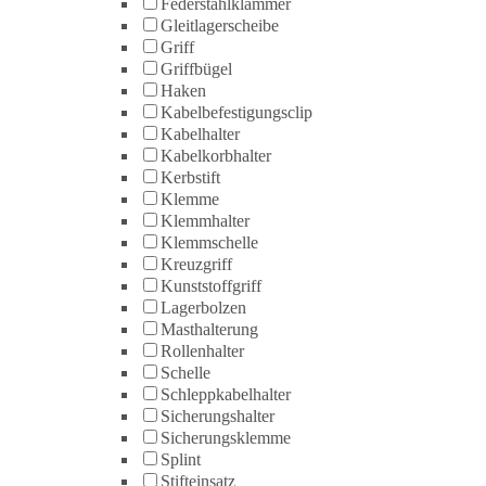
Federstahlklammer
Gleitlagerscheibe
Griff
Griffbügel
Haken
Kabelbefestigungsclip
Kabelhalter
Kabelkorbhalter
Kerbstift
Klemme
Klemmhalter
Klemmschelle
Kreuzgriff
Kunststoffgriff
Lagerbolzen
Masthalterung
Rollenhalter
Schelle
Schleppkabelhalter
Sicherungshalter
Sicherungsklemme
Splint
Stifteinsatz