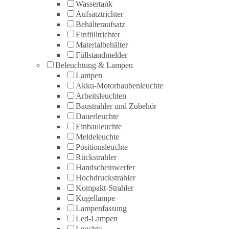
Wassertank
Aufsatztrichter
Behälteraufsatz
Einfülltrichter
Materialbehälter
Füllstandmelder
Beleuchtung & Lampen
Lampen
Akku-Motorhaubenleuchte
Arbeitsleuchten
Baustrahler und Zubehör
Dauerleuchte
Einbauleuchte
Meldeleuchte
Positionsleuchte
Rückstrahler
Handscheinwerfer
Hochdruckstrahler
Kompakt-Strahler
Kugellampe
Lampenfassung
Led-Lampen
Leuchte