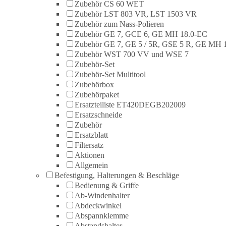
Zubehör CS 60 WET
Zubehör LST 803 VR, LST 1503 VR
Zubehör zum Nass-Polieren
Zubehör GE 7, GCE 6, GE MH 18.0-EC
Zubehör GE 7, GE 5 / 5R, GSE 5 R, GE MH 
Zubehör WST 700 VV und WSE 7
Zubehör-Set
Zubehör-Set Multitool
Zubehörbox
Zubehörpaket
Ersatzteiliste ET420DEGB202009
Ersatzschneide
Zubehör
Ersatzblatt
Filtersatz
Aktionen
Allgemein
Befestigung, Halterungen & Beschläge
Bedienung & Griffe
Ab-Windenhalter
Abdeckwinkel
Abspannklemme
Abstandshalter