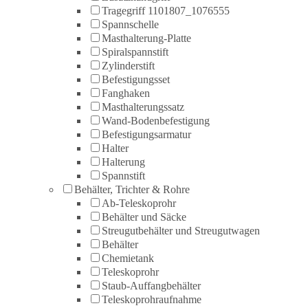
Tragegriff 1101807_1076555
Spannschelle
Masthalterung-Platte
Spiralspannstift
Zylinderstift
Befestigungsset
Fanghaken
Masthalterungssatz
Wand-Bodenbefestigung
Befestigungsarmatur
Halter
Halterung
Spannstift
Behälter, Trichter & Rohre
Ab-Teleskoprohr
Behälter und Säcke
Streugutbehälter und Streugutwagen
Behälter
Chemietank
Teleskoprohr
Staub-Auffangbehälter
Teleskoprohraufnahme