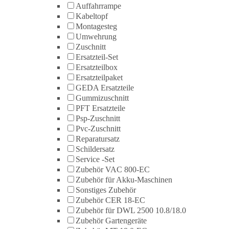
Auffahrrampe
Kabeltopf
Montagesteg
Umwehrung
Zuschnitt
Ersatzteil-Set
Ersatzteilbox
Ersatzteilpaket
GEDA Ersatzteile
Gummizuschnitt
PFT Ersatzteile
Psp-Zuschnitt
Pvc-Zuschnitt
Reparatursatz
Schildersatz
Service -Set
Zubehör VAC 800-EC
Zubehör für Akku-Maschinen
Sonstiges Zubehör
Zubehör CER 18-EC
Zubehör für DWL 2500 10.8/18.0
Zubehör Gartengeräte