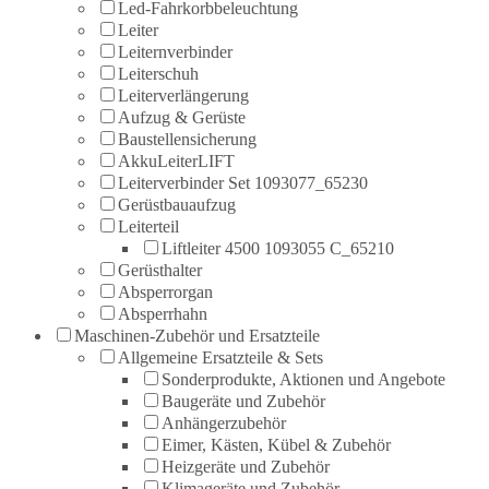
Led-Fahrkorbbeleuchtung
Leiter
Leiternverbinder
Leiterschuh
Leiterverlängerung
Aufzug & Gerüste
Baustellensicherung
AkkuLeiterLIFT
Leiterverbinder Set 1093077_65230
Gerüstbauaufzug
Leiterteil
Liftleiter 4500 1093055 C_65210
Gerüsthalter
Absperrorgan
Absperrhahn
Maschinen-Zubehör und Ersatzteile
Allgemeine Ersatzteile & Sets
Sonderprodukte, Aktionen und Angebote
Baugeräte und Zubehör
Anhängerzubehör
Eimer, Kästen, Kübel & Zubehör
Heizgeräte und Zubehör
Klimageräte und Zubehör