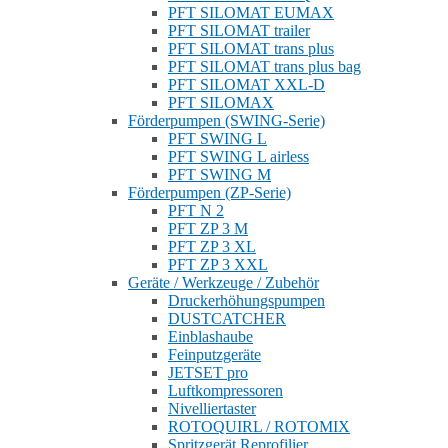
PFT SILOMAT EUMAX
PFT SILOMAT trailer
PFT SILOMAT trans plus
PFT SILOMAT trans plus bag
PFT SILOMAT XXL-D
PFT SILOMAX
Förderpumpen (SWING-Serie)
PFT SWING L
PFT SWING L airless
PFT SWING M
Förderpumpen (ZP-Serie)
PFT N 2
PFT ZP 3 M
PFT ZP 3 XL
PFT ZP 3 XXL
Geräte / Werkzeuge / Zubehör
Druckerhöhungspumpen
DUSTCATCHER
Einblashaube
Feinputzgeräte
JETSET pro
Luftkompressoren
Nivelliertaster
ROTOQUIRL / ROTOMIX
Spritzgerät Reprofilier