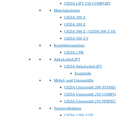
GEDA LIFT 250 COMFORT
Materialaufzüge
GEDA 200 Z
GEDA 300 Z
GEDA 500 Z / GEDA 500 Z D
GEDA 500 Z F
Kranführeraufzüge
GEDA 2 PK
AkkuLeiterLIFT
GEDA AkkuLeiterLIFT
Ersatzteile
Möbel- und Umzugslifte
GEDA Umzugslift 200 STAN
GEDA Umzugslift 250 COMF
GEDA Umzugslift 250 PERFE
Transportbühnen
GEDA 1200 Z/ZP