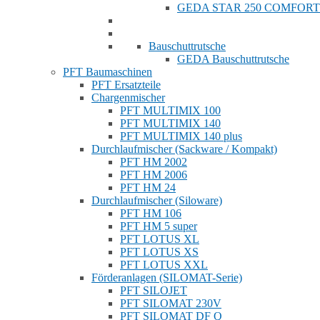
GEDA STAR 250 COMFORT
Bauschuttrutsche
GEDA Bauschuttrutsche
PFT Baumaschinen
PFT Ersatzteile
Chargenmischer
PFT MULTIMIX 100
PFT MULTIMIX 140
PFT MULTIMIX 140 plus
Durchlaufmischer (Sackware / Kompakt)
PFT HM 2002
PFT HM 2006
PFT HM 24
Durchlaufmischer (Siloware)
PFT HM 106
PFT HM 5 super
PFT LOTUS XL
PFT LOTUS XS
PFT LOTUS XXL
Förderanlagen (SILOMAT-Serie)
PFT SILOJET
PFT SILOMAT 230V
PFT SILOMAT DF Q