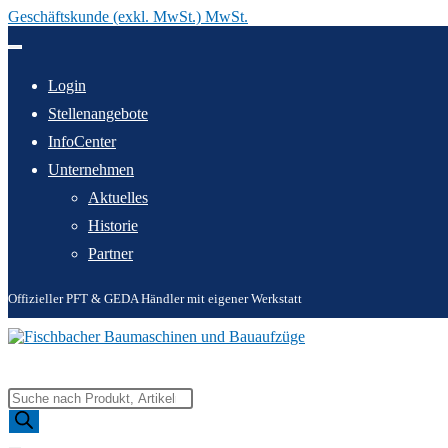
Geschäftskunde (exkl. MwSt.) MwSt.
Zum
Inhalt
springen
Login
Stellenangebote
InfoCenter
Unternehmen
Aktuelles
Historie
Partner
Offizieller PFT & GEDA Händler mit eigener Werkstatt
Products
search