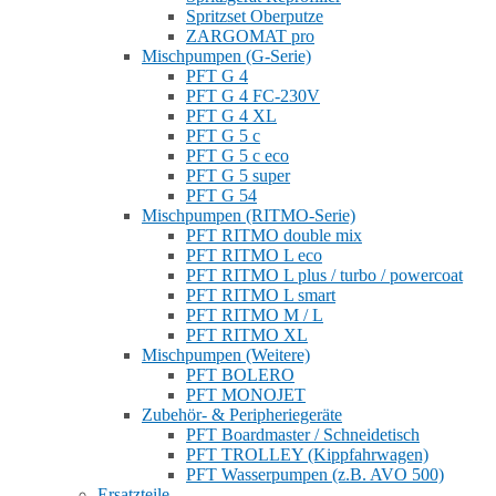
Spritzset Oberputze
ZARGOMAT pro
Mischpumpen (G-Serie)
PFT G 4
PFT G 4 FC-230V
PFT G 4 XL
PFT G 5 c
PFT G 5 c eco
PFT G 5 super
PFT G 54
Mischpumpen (RITMO-Serie)
PFT RITMO double mix
PFT RITMO L eco
PFT RITMO L plus / turbo / powercoat
PFT RITMO L smart
PFT RITMO M / L
PFT RITMO XL
Mischpumpen (Weitere)
PFT BOLERO
PFT MONOJET
Zubehör- & Peripheriegeräte
PFT Boardmaster / Schneidetisch
PFT TROLLEY (Kippfahrwagen)
PFT Wasserpumpen (z.B. AVO 500)
Ersatzteile