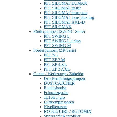
PFT SILOMAT EUMAX
PFT SILOMAT trailer
PFT SILOMAT trans plus
PFT SILOMAT trans plus bag
PFT SILOMAT XXL-D
PFT SILOMAX
Förderpumpen (SWING-Serie)
PFT SWING L
PFT SWING L airless
PFT SWING M
Förderpumpen (ZP-Serie)
PFT N 2
PFT ZP 3 M
PFT ZP 3 XL
PFT ZP 3 XXL
Geräte / Werkzeuge / Zubehör
Druckerhöhungspumpen
DUSTCATCHER
Einblashaube
Feinputzgeräte
JETSET pro
Luftkompressoren
Nivelliertaster
ROTOQUIRL / ROTOMIX
Spritzgerät Reprofilier