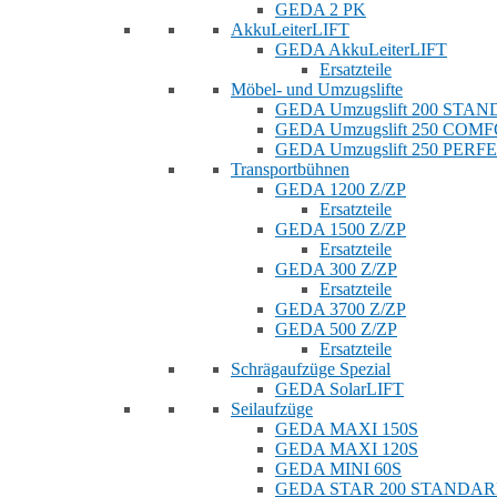
GEDA 2 PK
AkkuLeiterLIFT
GEDA AkkuLeiterLIFT
Ersatzteile
Möbel- und Umzugslifte
GEDA Umzugslift 200 STA
GEDA Umzugslift 250 COM
GEDA Umzugslift 250 PERF
Transportbühnen
GEDA 1200 Z/ZP
Ersatzteile
GEDA 1500 Z/ZP
Ersatzteile
GEDA 300 Z/ZP
Ersatzteile
GEDA 3700 Z/ZP
GEDA 500 Z/ZP
Ersatzteile
Schrägaufzüge Spezial
GEDA SolarLIFT
Seilaufzüge
GEDA MAXI 150S
GEDA MAXI 120S
GEDA MINI 60S
GEDA STAR 200 STANDA