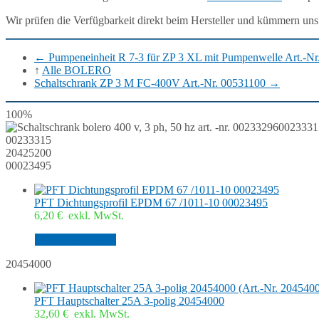
Wir prüfen die Verfügbarkeit direkt beim Hersteller und kümmern uns
←
Pumpeneinheit R 7-3 für ZP 3 XL mit Pumpenwelle Art.-N
↑
Alle BOLERO
Schaltschrank ZP 3 M FC-400V Art.-Nr. 00531100
→
100%
0023331
00233315
20425200
00023495
PFT Dichtungsprofil EPDM 67 /1011-10 00023495
6,20
€
exkl. MwSt.
In den Warenkorb
20454000
PFT Hauptschalter 25A 3-polig 20454000
32,60
€
exkl. MwSt.