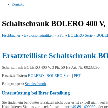
Kontakt
Schaltschrank BOLERO 400 V, 3
Fischbacher
»
Explosionsgrafiken
»
PFT
»
BOLERO Serie
»
BOLE
Ersatzteilliste Schaltschrank 
Schaltschrank BOLERO 400 V, 3 Ph, 50 Hz Art.-Nr. 00233296
Ersatzteillisten:
BOLERO
|
BOLERO Serie
|
PFT
Baugruppen:
Schaltschrank
Unterstützung bei Ihrer Bestellung
Sie finden ein benötigtes Ersatzteil nicht oder es ist aktuell nicht verf
Kontaktieren Sie uns gerne telefonisch unter
+49 89 1499080
oder pe