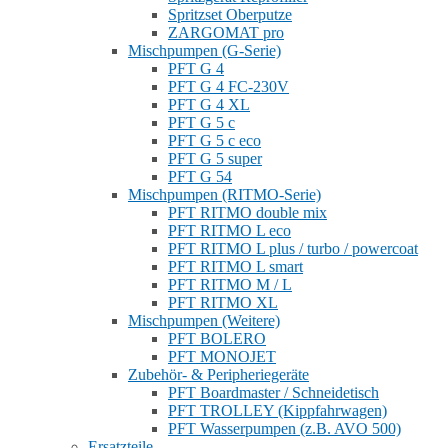
Spritzset Oberputze
ZARGOMAT pro
Mischpumpen (G-Serie)
PFT G 4
PFT G 4 FC-230V
PFT G 4 XL
PFT G 5 c
PFT G 5 c eco
PFT G 5 super
PFT G 54
Mischpumpen (RITMO-Serie)
PFT RITMO double mix
PFT RITMO L eco
PFT RITMO L plus / turbo / powercoat
PFT RITMO L smart
PFT RITMO M / L
PFT RITMO XL
Mischpumpen (Weitere)
PFT BOLERO
PFT MONOJET
Zubehör- & Peripheriegeräte
PFT Boardmaster / Schneidetisch
PFT TROLLEY (Kippfahrwagen)
PFT Wasserpumpen (z.B. AVO 500)
Ersatzteile