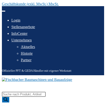
Geschäftskunde (exkl. MwSt.) MwSt.
Zum
Inhalt
springen
Login
Stellenangebote
InfoCenter
Unternehmen
Aktuelles
Historie
Partner
Offizieller PFT & GEDA Händler mit eigener Werkstatt
Products
search