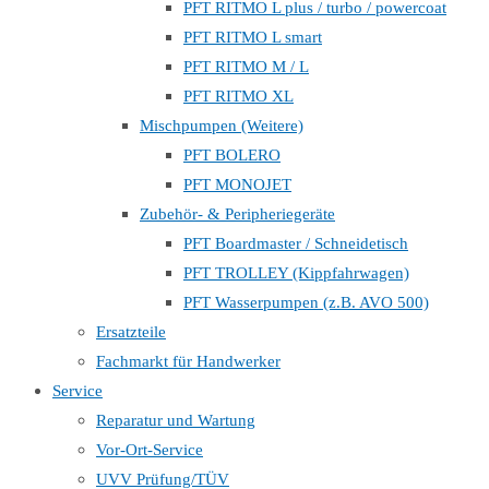
PFT RITMO L plus / turbo / powercoat
PFT RITMO L smart
PFT RITMO M / L
PFT RITMO XL
Mischpumpen (Weitere)
PFT BOLERO
PFT MONOJET
Zubehör- & Peripheriegeräte
PFT Boardmaster / Schneidetisch
PFT TROLLEY (Kippfahrwagen)
PFT Wasserpumpen (z.B. AVO 500)
Ersatzteile
Fachmarkt für Handwerker
Service
Reparatur und Wartung
Vor-Ort-Service
UVV Prüfung/TÜV