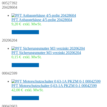
00527392
20428604
PFT Anbaugehäuse 4/5-polig 20428604
9,20
€
exkl. MwSt.
In den Warenkorb
20206204
PFT Sicherungsmutter M3 verzinkt 20206204
0,15
€
exkl. MwSt.
In den Warenkorb
00042599
PFT Motorschutzschalter 0,63-1A PKZM 0-1 00042599
42,00
€
exkl. MwSt.
In den Warenkorb
00042603