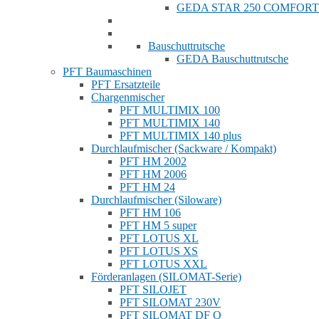
GEDA STAR 250 COMFORT
Bauschuttrutsche
GEDA Bauschuttrutsche
PFT Baumaschinen
PFT Ersatzteile
Chargenmischer
PFT MULTIMIX 100
PFT MULTIMIX 140
PFT MULTIMIX 140 plus
Durchlaufmischer (Sackware / Kompakt)
PFT HM 2002
PFT HM 2006
PFT HM 24
Durchlaufmischer (Siloware)
PFT HM 106
PFT HM 5 super
PFT LOTUS XL
PFT LOTUS XS
PFT LOTUS XXL
Förderanlagen (SILOMAT-Serie)
PFT SILOJET
PFT SILOMAT 230V
PFT SILOMAT DF Q