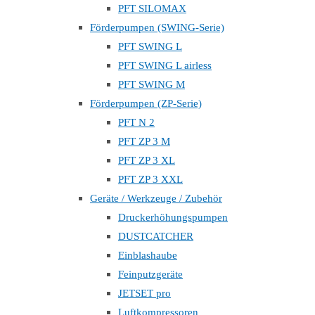
PFT SILOMAX
Förderpumpen (SWING-Serie)
PFT SWING L
PFT SWING L airless
PFT SWING M
Förderpumpen (ZP-Serie)
PFT N 2
PFT ZP 3 M
PFT ZP 3 XL
PFT ZP 3 XXL
Geräte / Werkzeuge / Zubehör
Druckerhöhungspumpen
DUSTCATCHER
Einblashaube
Feinputzgeräte
JETSET pro
Luftkompressoren