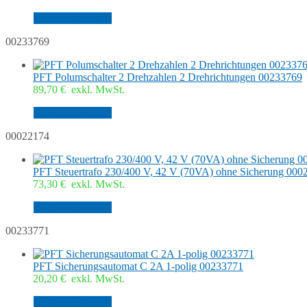
In den Warenkorb
00233769
PFT Polumschalter 2 Drehzahlen 2 Drehrichtungen 00233769
89,70
€
exkl. MwSt.
In den Warenkorb
00022174
PFT Steuertrafo 230/400 V, 42 V (70VA) ohne Sicherung 000
73,30
€
exkl. MwSt.
In den Warenkorb
00233771
PFT Sicherungsautomat C 2A 1-polig 00233771
20,20
€
exkl. MwSt.
In den Warenkorb