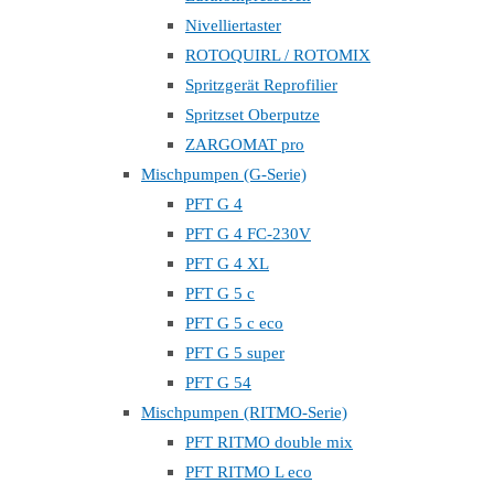
Nivelliertaster
ROTOQUIRL / ROTOMIX
Spritzgerät Reprofilier
Spritzset Oberputze
ZARGOMAT pro
Mischpumpen (G-Serie)
PFT G 4
PFT G 4 FC-230V
PFT G 4 XL
PFT G 5 c
PFT G 5 c eco
PFT G 5 super
PFT G 54
Mischpumpen (RITMO-Serie)
PFT RITMO double mix
PFT RITMO L eco