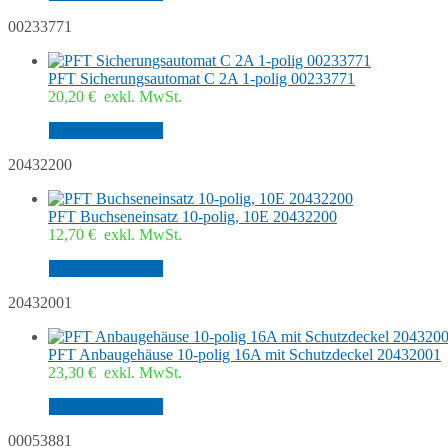
00233771
PFT Sicherungsautomat C 2A 1-polig 00233771
20,20
€
exkl. MwSt.
In den Warenkorb
20432200
PFT Buchseneinsatz 10-polig, 10E 20432200
12,70
€
exkl. MwSt.
In den Warenkorb
20432001
PFT Anbaugehäuse 10-polig 16A mit Schutzdeckel 20432001
23,30
€
exkl. MwSt.
In den Warenkorb
00053881