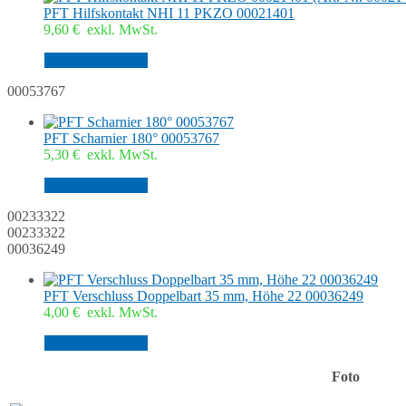
PFT Hilfskontakt NHI 11 PKZO 00021401
9,60
€
exkl. MwSt.
In den Warenkorb
00053767
PFT Scharnier 180° 00053767
5,30
€
exkl. MwSt.
In den Warenkorb
00233322
00233322
00036249
PFT Verschluss Doppelbart 35 mm, Höhe 22 00036249
4,00
€
exkl. MwSt.
In den Warenkorb
Foto