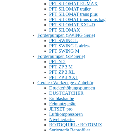
PFT SILOMAT EUMAX
PFT SILOMAT trailer
PFT SILOMAT trans plus
PFT SILOMAT trans plus bag
PFT SILOMAT XXL-D
PFT SILOMAX
Förderpumpen (SWING-Serie)
PFT SWING L
PFT SWING L airless
PFT SWING M
Förderpumpen (ZP-Serie)
PFT N 2
PFT ZP 3 M
PFT ZP 3 XL
PFT ZP 3 XXL
Geräte / Werkzeuge / Zubehör
Druckerhöhungspumpen
DUSTCATCHER
Einblashaube
Feinputzgeräte
JETSET pro
Luftkompressoren
Nivelliertaster
ROTOQUIRL / ROTOMIX
Spritzgerät Reprofilier