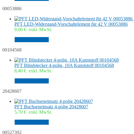
00053886
PFT LED-Widerstand-Vorschaltelement für 42 V 00053886
9,00
€
exkl. MwSt.
In den Warenkorb
00104568
PFT Blindstecker 4-polig, 10A Kunststoff 00104568
8,40
€
exkl. MwSt.
In den Warenkorb
20428607
PFT Buchseneinsatz 4-polig 20428607
5,70
€
exkl. MwSt.
In den Warenkorb
00527392