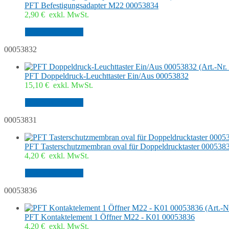
PFT Befestigungsadapter M22 00053834
2,90
€
exkl. MwSt.
In den Warenkorb
00053832
PFT Doppeldruck-Leuchttaster Ein/Aus 00053832
15,10
€
exkl. MwSt.
In den Warenkorb
00053831
PFT Tasterschutzmembran oval für Doppeldrucktaster 000538
4,20
€
exkl. MwSt.
In den Warenkorb
00053836
PFT Kontaktelement 1 Öffner M22 - K01 00053836
4,20
€
exkl. MwSt.