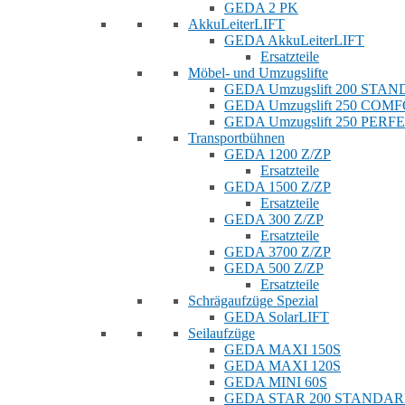
GEDA 2 PK
AkkuLeiterLIFT
GEDA AkkuLeiterLIFT
Ersatzteile
Möbel- und Umzugslifte
GEDA Umzugslift 200 STA
GEDA Umzugslift 250 COM
GEDA Umzugslift 250 PERF
Transportbühnen
GEDA 1200 Z/ZP
Ersatzteile
GEDA 1500 Z/ZP
Ersatzteile
GEDA 300 Z/ZP
Ersatzteile
GEDA 3700 Z/ZP
GEDA 500 Z/ZP
Ersatzteile
Schrägaufzüge Spezial
GEDA SolarLIFT
Seilaufzüge
GEDA MAXI 150S
GEDA MAXI 120S
GEDA MINI 60S
GEDA STAR 200 STANDA