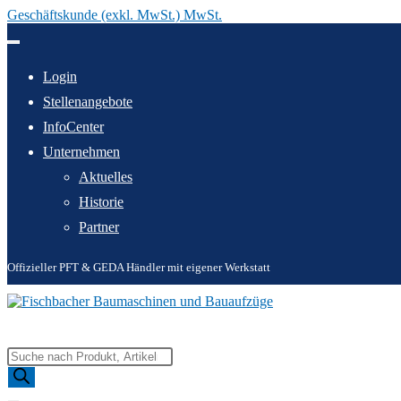
Geschäftskunde (exkl. MwSt.) MwSt.
Zum
Inhalt
springen
Login
Stellenangebote
InfoCenter
Unternehmen
Aktuelles
Historie
Partner
Offizieller PFT & GEDA Händler mit eigener Werkstatt
Products
search