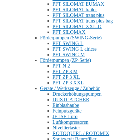
PFT SILOMAT EUMAX
PFT SILOMAT trailer
PFT SILOMAT trans plus
PFT SILOMAT trans plus bag
PFT SILOMAT XXL-D
PFT SILOMAX
Förderpumpen (SWING-Serie)
PFT SWING L
PFT SWING L airless
PFT SWING M
Förderpumpen (ZP-Serie)
PFT N 2
PFT ZP 3 M
PFT ZP 3 XL
PFT ZP 3 XXL
Geräte / Werkzeuge / Zubehör
Druckerhöhungspumpen
DUSTCATCHER
Einblashaube
Feinputzgeräte
JETSET pro
Luftkompressoren
Nivelliertaster
ROTOQUIRL / ROTOMIX
Spritzgerät Reprofilier