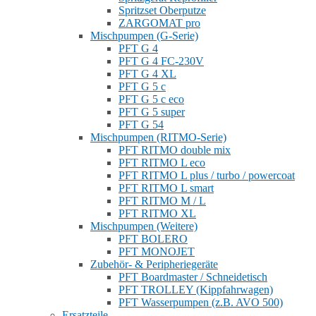
Spritzset Oberputze
ZARGOMAT pro
Mischpumpen (G-Serie)
PFT G 4
PFT G 4 FC-230V
PFT G 4 XL
PFT G 5 c
PFT G 5 c eco
PFT G 5 super
PFT G 54
Mischpumpen (RITMO-Serie)
PFT RITMO double mix
PFT RITMO L eco
PFT RITMO L plus / turbo / powercoat
PFT RITMO L smart
PFT RITMO M / L
PFT RITMO XL
Mischpumpen (Weitere)
PFT BOLERO
PFT MONOJET
Zubehör- & Peripheriegeräte
PFT Boardmaster / Schneidetisch
PFT TROLLEY (Kippfahrwagen)
PFT Wasserpumpen (z.B. AVO 500)
Ersatzteile