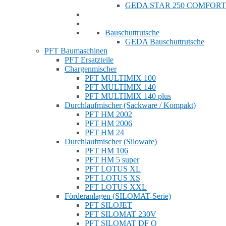
GEDA STAR 250 COMFORT
Bauschuttrutsche
GEDA Bauschuttrutsche
PFT Baumaschinen
PFT Ersatzteile
Chargenmischer
PFT MULTIMIX 100
PFT MULTIMIX 140
PFT MULTIMIX 140 plus
Durchlaufmischer (Sackware / Kompakt)
PFT HM 2002
PFT HM 2006
PFT HM 24
Durchlaufmischer (Siloware)
PFT HM 106
PFT HM 5 super
PFT LOTUS XL
PFT LOTUS XS
PFT LOTUS XXL
Förderanlagen (SILOMAT-Serie)
PFT SILOJET
PFT SILOMAT 230V
PFT SILOMAT DF Q