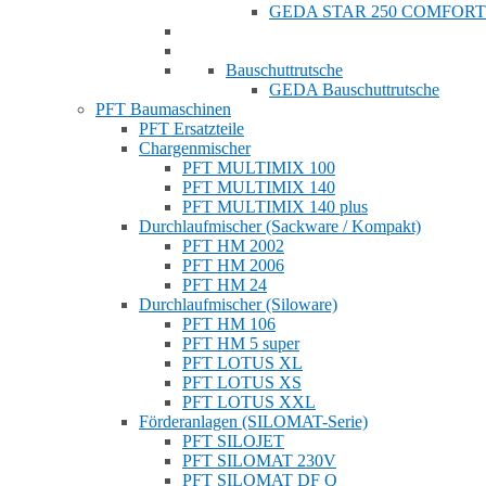
GEDA STAR 250 COMFORT
Bauschuttrutsche
GEDA Bauschuttrutsche
PFT Baumaschinen
PFT Ersatzteile
Chargenmischer
PFT MULTIMIX 100
PFT MULTIMIX 140
PFT MULTIMIX 140 plus
Durchlaufmischer (Sackware / Kompakt)
PFT HM 2002
PFT HM 2006
PFT HM 24
Durchlaufmischer (Siloware)
PFT HM 106
PFT HM 5 super
PFT LOTUS XL
PFT LOTUS XS
PFT LOTUS XXL
Förderanlagen (SILOMAT-Serie)
PFT SILOJET
PFT SILOMAT 230V
PFT SILOMAT DF Q