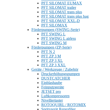
PFT SILOMAT EUMAX
PFT SILOMAT trailer
PFT SILOMAT trans plus
PFT SILOMAT trans plus bag
PFT SILOMAT XXL-D
PFT SILOMAX
Förderpumpen (SWING-Serie)
PFT SWING L
PFT SWING L airless
PFT SWING M
Förderpumpen (ZP-Serie)
PFT N 2
PFT ZP 3 M
PFT ZP 3 XL
PFT ZP 3 XXL
Geräte / Werkzeuge / Zubehör
Druckerhöhungspumpen
DUSTCATCHER
Einblashaube
Feinputzgeräte
JETSET pro
Luftkompressoren
Nivelliertaster
ROTOQUIRL / ROTOMIX
Spritzgerät Reprofilier