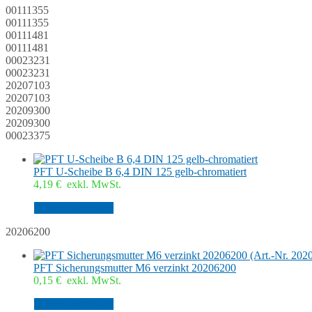
00111355
00111355
00111481
00111481
00023231
00023231
20207103
20207103
20209300
20209300
00023375
PFT U-Scheibe B 6,4 DIN 125 gelb-chromatiert
4,19
€
exkl. MwSt.
In den Warenkorb
20206200
PFT Sicherungsmutter M6 verzinkt 20206200
0,15
€
exkl. MwSt.
In den Warenkorb