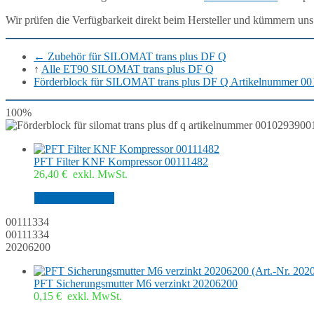
Wir prüfen die Verfügbarkeit direkt beim Hersteller und kümmern uns
←
Zubehör für SILOMAT trans plus DF Q
↑
Alle ET90 SILOMAT trans plus DF Q
Förderblock für SILOMAT trans plus DF Q Artikelnummer 0
100%
00
PFT Filter KNF Kompressor 00111482
26,40
€
exkl. MwSt.
In den Warenkorb
00111334
00111334
20206200
PFT Sicherungsmutter M6 verzinkt 20206200
0,15
€
exkl. MwSt.