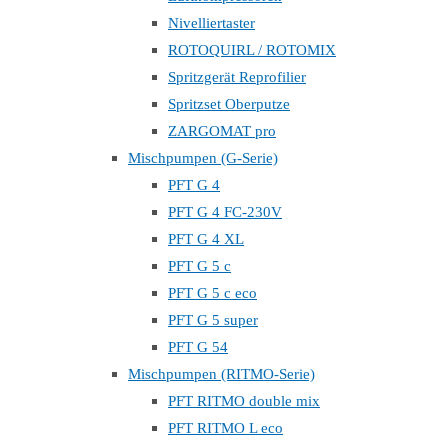
Nivelliertaster
ROTOQUIRL / ROTOMIX
Spritzgerät Reprofilier
Spritzset Oberputze
ZARGOMAT pro
Mischpumpen (G-Serie)
PFT G 4
PFT G 4 FC-230V
PFT G 4 XL
PFT G 5 c
PFT G 5 c eco
PFT G 5 super
PFT G 54
Mischpumpen (RITMO-Serie)
PFT RITMO double mix
PFT RITMO L eco