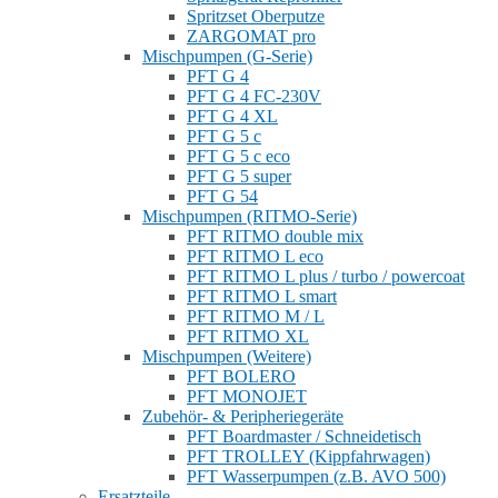
Spritzset Oberputze
ZARGOMAT pro
Mischpumpen (G-Serie)
PFT G 4
PFT G 4 FC-230V
PFT G 4 XL
PFT G 5 c
PFT G 5 c eco
PFT G 5 super
PFT G 54
Mischpumpen (RITMO-Serie)
PFT RITMO double mix
PFT RITMO L eco
PFT RITMO L plus / turbo / powercoat
PFT RITMO L smart
PFT RITMO M / L
PFT RITMO XL
Mischpumpen (Weitere)
PFT BOLERO
PFT MONOJET
Zubehör- & Peripheriegeräte
PFT Boardmaster / Schneidetisch
PFT TROLLEY (Kippfahrwagen)
PFT Wasserpumpen (z.B. AVO 500)
Ersatzteile