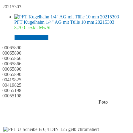
20215303
PFT Kugelhahn 1/4" AG mit Tülle 10 mm 20215303
8,70
€
exkl. MwSt.
In den Warenkorb
00065890
00065890
00065866
00065866
00065890
00065890
00419825
00419825
00055198
00055198
Foto