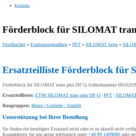
Kontakt
Förderblock für SILOMAT tran
Fischbacher
»
Explosionsgrafiken
»
PFT
»
SILOMAT Serie
»
SILOM
Ersatzteilliste Förderblock f
Förderblock für SILOMAT trans plus DF Q Artikelnummer 0010293
Ersatzteillisten:
ET90 SILOMAT trans plus DF Q
|
PFT
|
SILOMAT 
Baugruppen:
Motor / Getriebe / Antrieb
Unterstützung bei Ihrer Bestellung
Sie finden ein benötigtes Ersatzteil nicht oder es ist aktuell nicht verf
Kontaktieren Sie uns gerne telefonisch unter
+49 89 1499080
oder pe