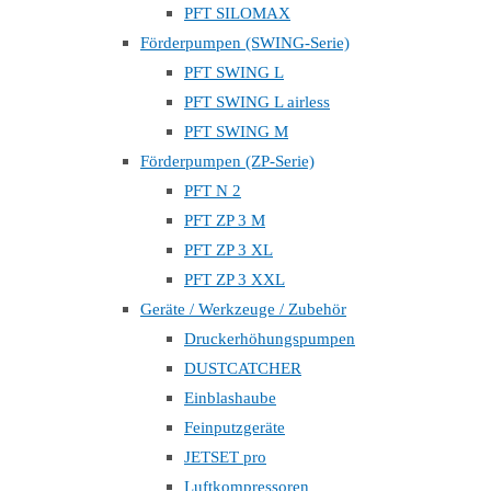
PFT SILOMAX
Förderpumpen (SWING-Serie)
PFT SWING L
PFT SWING L airless
PFT SWING M
Förderpumpen (ZP-Serie)
PFT N 2
PFT ZP 3 M
PFT ZP 3 XL
PFT ZP 3 XXL
Geräte / Werkzeuge / Zubehör
Druckerhöhungspumpen
DUSTCATCHER
Einblashaube
Feinputzgeräte
JETSET pro
Luftkompressoren