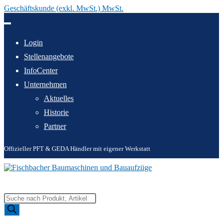
Geschäftskunde (exkl. MwSt.) MwSt.
Zum
Inhalt
springen
Login
Stellenangebote
InfoCenter
Unternehmen
Aktuelles
Historie
Partner
Offizieller PFT & GEDA Händler mit eigener Werkstatt
Products
search