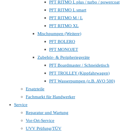
PFT RITMO L plus / turbo / powercoat
PFT RITMO L smart
PFT RITMO M / L
PFT RITMO XL
Mischpumpen (Weitere)
PFT BOLERO
PFT MONOJET
Zubehör- & Peripheriegeräte
PFT Boardmaster / Schneidetisch
PFT TROLLEY (Kippfahrwagen)
PFT Wasserpumpen (z.B. AVO 500)
Ersatzteile
Fachmarkt für Handwerker
Service
Reparatur und Wartung
Vor-Ort-Service
UVV Prüfung/TÜV