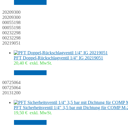
In den Warenkorb
20209300
20209300
00055198
00055198
00232298
00232298
20219051
PFT Doppel-Rückschlagventil 1/4" IG 20219051
20,40
€
exkl. MwSt.
In den Warenkorb
00725064
00725064
20131200
PFT Sicherheitsventil 1/4" 3,5 bar mit Dichtung für COMP M
19,50
€
exkl. MwSt.
In den Warenkorb