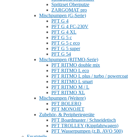
Spritzset Oberputze
ZARGOMAT pro
Mischpumpen (G-Serie)
PFT G 4
PFT G 4 FC-230V
PFT G 4 XL
PFT G 5 c
PFT G 5 c eco
PFT G 5 super
PFT G 54
Mischpumpen (RITMO-Serie)
PFT RITMO double mix
PFT RITMO L eco
PFT RITMO L plus / turbo / powercoat
PFT RITMO L smart
PFT RITMO M / L
PFT RITMO XL
Mischpumpen (Weitere)
PFT BOLERO
PFT MONOJET
Zubehör- & Peripheriegeräte
PFT Boardmaster / Schneidetisch
PFT TROLLEY (Kippfahrwagen)
PFT Wasserpumpen (z.B. AVO 500)
Ersatzteile