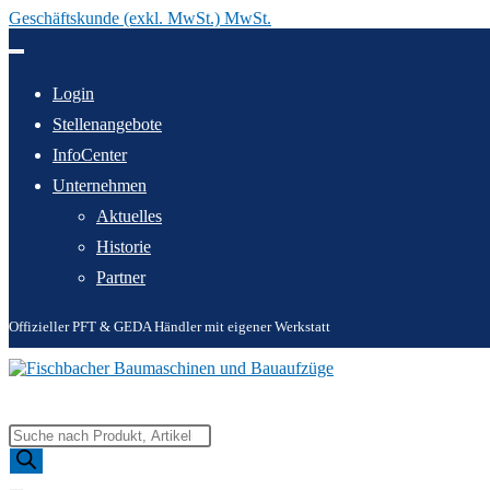
Geschäftskunde (exkl. MwSt.) MwSt.
Zum
Inhalt
springen
Login
Stellenangebote
InfoCenter
Unternehmen
Aktuelles
Historie
Partner
Offizieller PFT & GEDA Händler mit eigener Werkstatt
Products
search