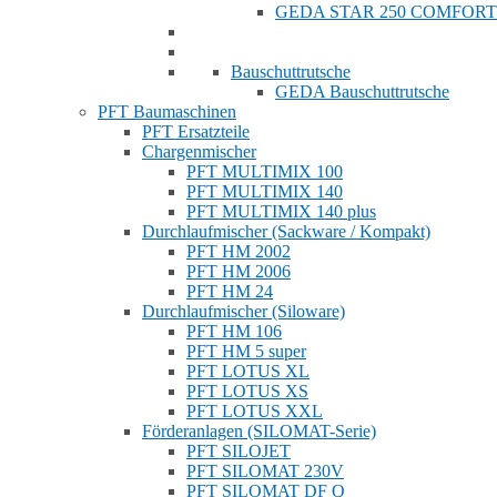
GEDA STAR 250 COMFORT
Bauschuttrutsche
GEDA Bauschuttrutsche
PFT Baumaschinen
PFT Ersatzteile
Chargenmischer
PFT MULTIMIX 100
PFT MULTIMIX 140
PFT MULTIMIX 140 plus
Durchlaufmischer (Sackware / Kompakt)
PFT HM 2002
PFT HM 2006
PFT HM 24
Durchlaufmischer (Siloware)
PFT HM 106
PFT HM 5 super
PFT LOTUS XL
PFT LOTUS XS
PFT LOTUS XXL
Förderanlagen (SILOMAT-Serie)
PFT SILOJET
PFT SILOMAT 230V
PFT SILOMAT DF Q