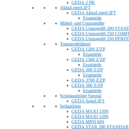
GEDA 2 PK
AkkuLeiterLIFT
GEDA AkkuLeiterLIFT
Ersatzteile
Möbel- und Umzugslifte
GEDA Umzugslift 200 STA
GEDA Umzugslift 250 COM
GEDA Umzugslift 250 PERF
Transportbühnen
GEDA 1200 Z/ZP
Ersatzteile
GEDA 1500 Z/ZP
Ersatzteile
GEDA 300 Z/ZP
Ersatzteile
GEDA 3700 Z/ZP
GEDA 500 Z/ZP
Ersatzteile
Schrägaufzüge Spezial
GEDA SolarLIFT
Seilaufzüge
GEDA MAXI 150S
GEDA MAXI 120S
GEDA MINI 60S
GEDA STAR 200 STANDA