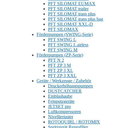
PFT SILOMAT EUMAX
PFT SILOMAT trailer
PFT SILOMAT trans plus
PFT SILOMAT trans plus bag
PFT SILOMAT XXL-D
PFT SILOMAX
Förderpumpen (SWING-Serie)
PFT SWING L
PFT SWING L airless
PFT SWING M
Förderpumpen (ZP-Serie)
PFT N 2
PFT ZP 3 M
PFT ZP 3 XL
PFT ZP 3 XXL
Geräte / Werkzeuge / Zubehör
Druckerhöhungspumpen
DUSTCATCHER
Einblashaube
Feinputzgeräte
JETSET pro
Luftkompressoren
Nivelliertaster
ROTOQUIRL / ROTOMIX
Spritzgerät Reprofilier