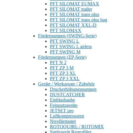
PFT SILOMAT EUMAX
PFT SILOMAT trailer
PFT SILOMAT trans plus
PFT SILOMAT trans plus bag
PFT SILOMAT XXL-D
PFT SILOMAX
Förderpumpen (SWING-Serie)
PFT SWING L
PFT SWING L airless
PFT SWING M
Förderpumpen (ZP-Serie)
PFT N 2
PFT ZP 3 M
PFT ZP 3 XL
PFT ZP 3 XXL
Geräte / Werkzeuge / Zubehör
Druckerhöhungspumpen
DUSTCATCHER
Einblashaube
Feinputzgeräte
JETSET pro
Luftkompressoren
Nivelliertaster
ROTOQUIRL / ROTOMIX
Spritzgerät Reprofilier