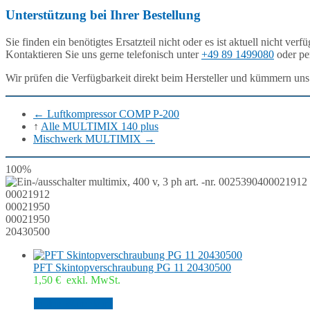
Unterstützung bei Ihrer Bestellung
Sie finden ein benötigtes Ersatzteil nicht oder es ist aktuell nicht verf
Kontaktieren Sie uns gerne telefonisch unter
+49 89 1499080
oder pe
Wir prüfen die Verfügbarkeit direkt beim Hersteller und kümmern uns
←
Luftkompressor COMP P-200
↑
Alle MULTIMIX 140 plus
Mischwerk MULTIMIX
→
100%
00021912
00021912
00021950
00021950
20430500
PFT Skintopverschraubung PG 11 20430500
1,50
€
exkl. MwSt.
In den Warenkorb