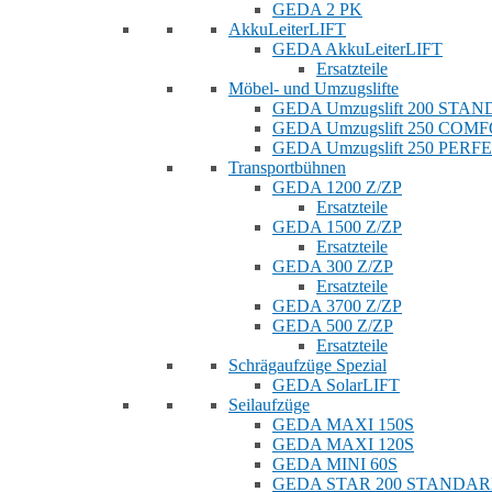
GEDA 2 PK
AkkuLeiterLIFT
GEDA AkkuLeiterLIFT
Ersatzteile
Möbel- und Umzugslifte
GEDA Umzugslift 200 STA
GEDA Umzugslift 250 COM
GEDA Umzugslift 250 PERF
Transportbühnen
GEDA 1200 Z/ZP
Ersatzteile
GEDA 1500 Z/ZP
Ersatzteile
GEDA 300 Z/ZP
Ersatzteile
GEDA 3700 Z/ZP
GEDA 500 Z/ZP
Ersatzteile
Schrägaufzüge Spezial
GEDA SolarLIFT
Seilaufzüge
GEDA MAXI 150S
GEDA MAXI 120S
GEDA MINI 60S
GEDA STAR 200 STANDA