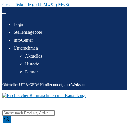
Geschäftskunde (exkl. MwSt.) MwSt.
Zum
Inhalt
springen
Login
Stellenangebote
InfoCenter
Unternehmen
Aktuelles
Historie
Partner
Offizieller PFT & GEDA Händler mit eigener Werkstatt
Products
search