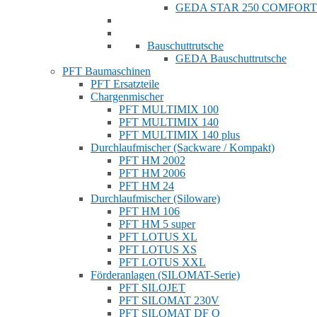
GEDA STAR 250 COMFORT
Bauschuttrutsche
GEDA Bauschuttrutsche
PFT Baumaschinen
PFT Ersatzteile
Chargenmischer
PFT MULTIMIX 100
PFT MULTIMIX 140
PFT MULTIMIX 140 plus
Durchlaufmischer (Sackware / Kompakt)
PFT HM 2002
PFT HM 2006
PFT HM 24
Durchlaufmischer (Siloware)
PFT HM 106
PFT HM 5 super
PFT LOTUS XL
PFT LOTUS XS
PFT LOTUS XXL
Förderanlagen (SILOMAT-Serie)
PFT SILOJET
PFT SILOMAT 230V
PFT SILOMAT DF Q