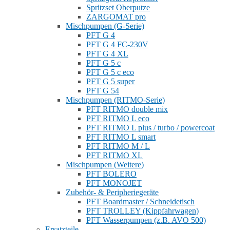
Spritzset Oberputze
ZARGOMAT pro
Mischpumpen (G-Serie)
PFT G 4
PFT G 4 FC-230V
PFT G 4 XL
PFT G 5 c
PFT G 5 c eco
PFT G 5 super
PFT G 54
Mischpumpen (RITMO-Serie)
PFT RITMO double mix
PFT RITMO L eco
PFT RITMO L plus / turbo / powercoat
PFT RITMO L smart
PFT RITMO M / L
PFT RITMO XL
Mischpumpen (Weitere)
PFT BOLERO
PFT MONOJET
Zubehör- & Peripheriegeräte
PFT Boardmaster / Schneidetisch
PFT TROLLEY (Kippfahrwagen)
PFT Wasserpumpen (z.B. AVO 500)
Ersatzteile