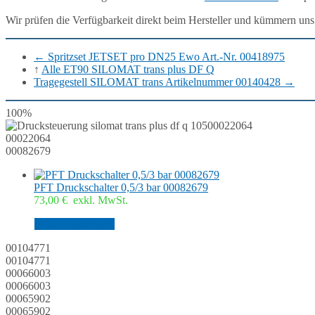
Wir prüfen die Verfügbarkeit direkt beim Hersteller und kümmern uns
←
Spritzset JETSET pro DN25 Ewo Art.-Nr. 00418975
↑
Alle ET90 SILOMAT trans plus DF Q
Tragegestell SILOMAT trans Artikelnummer 00140428
→
100%
00022064
00022064
00082679
PFT Druckschalter 0,5/3 bar 00082679
73,00
€
exkl. MwSt.
In den Warenkorb
00104771
00104771
00066003
00066003
00065902
00065902