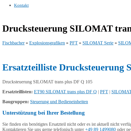
Kontakt
Drucksteuerung SILOMAT trans
Fischbacher
»
Explosionsgrafiken
»
PFT
»
SILOMAT Serie
»
SILOM
Ersatzteilliste Drucksteuerun
Drucksteuerung SILOMAT trans plus DF Q 105
Ersatzteillisten:
ET90 SILOMAT trans plus DF Q
|
PFT
|
SILOMAT 
Baugruppen:
Steuerung und Bedieneinheiten
Unterstützung bei Ihrer Bestellung
Sie finden ein benötigtes Ersatzteil nicht oder es ist aktuell nicht verf
Kontaktieren Sie uns gerne telefonisch unter
+49 89 1499080
oder pe