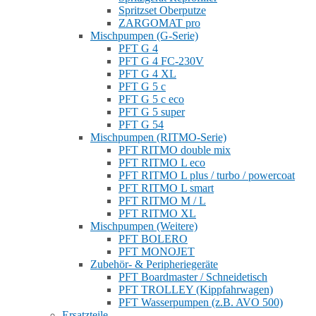
Spritzset Oberputze
ZARGOMAT pro
Mischpumpen (G-Serie)
PFT G 4
PFT G 4 FC-230V
PFT G 4 XL
PFT G 5 c
PFT G 5 c eco
PFT G 5 super
PFT G 54
Mischpumpen (RITMO-Serie)
PFT RITMO double mix
PFT RITMO L eco
PFT RITMO L plus / turbo / powercoat
PFT RITMO L smart
PFT RITMO M / L
PFT RITMO XL
Mischpumpen (Weitere)
PFT BOLERO
PFT MONOJET
Zubehör- & Peripheriegeräte
PFT Boardmaster / Schneidetisch
PFT TROLLEY (Kippfahrwagen)
PFT Wasserpumpen (z.B. AVO 500)
Ersatzteile