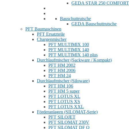
GEDA STAR 250 COMFORT
Bauschuttrutsche
GEDA Bauschuttrutsche
PFT Baumaschinen
PFT Ersatzteile
Chargenmischer
PFT MULTIMIX 100
PFT MULTIMIX 140
PFT MULTIMIX 140 plus
Durchlaufmischer (Sackware / Kompakt)
PFT HM 2002
PFT HM 2006
PFT HM 24
Durchlaufmischer (Siloware)
PFT HM 106
PFT HM 5 super
PFT LOTUS XL
PFT LOTUS XS
PFT LOTUS XXL
Förderanlagen (SILOMAT-Serie)
PFT SILOJET
PFT SILOMAT 230V
PFT SILOMAT DF Q