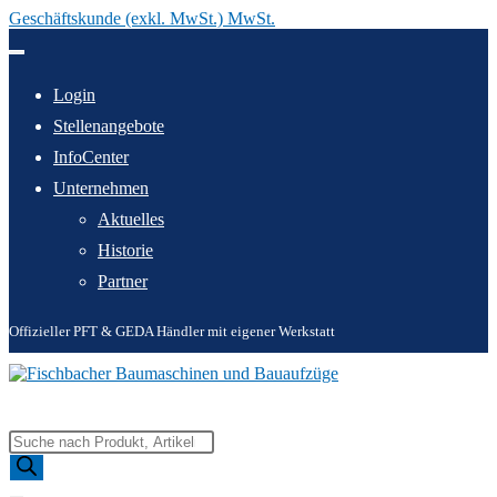
Geschäftskunde (exkl. MwSt.) MwSt.
Zum
Inhalt
springen
Login
Stellenangebote
InfoCenter
Unternehmen
Aktuelles
Historie
Partner
Offizieller PFT & GEDA Händler mit eigener Werkstatt
Products
search