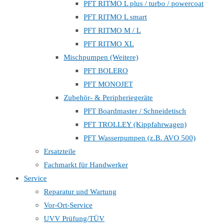
PFT RITMO L plus / turbo / powercoat
PFT RITMO L smart
PFT RITMO M / L
PFT RITMO XL
Mischpumpen (Weitere)
PFT BOLERO
PFT MONOJET
Zubehör- & Peripheriegeräte
PFT Boardmaster / Schneidetisch
PFT TROLLEY (Kippfahrwagen)
PFT Wasserpumpen (z.B. AVO 500)
Ersatzteile
Fachmarkt für Handwerker
Service
Reparatur und Wartung
Vor-Ort-Service
UVV Prüfung/TÜV