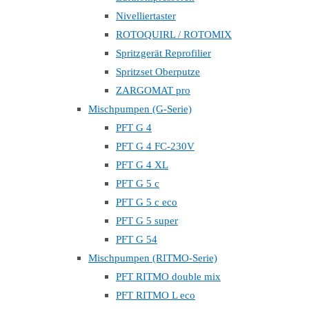
Nivelliertaster
ROTOQUIRL / ROTOMIX
Spritzgerät Reprofilier
Spritzset Oberputze
ZARGOMAT pro
Mischpumpen (G-Serie)
PFT G 4
PFT G 4 FC-230V
PFT G 4 XL
PFT G 5 c
PFT G 5 c eco
PFT G 5 super
PFT G 54
Mischpumpen (RITMO-Serie)
PFT RITMO double mix
PFT RITMO L eco