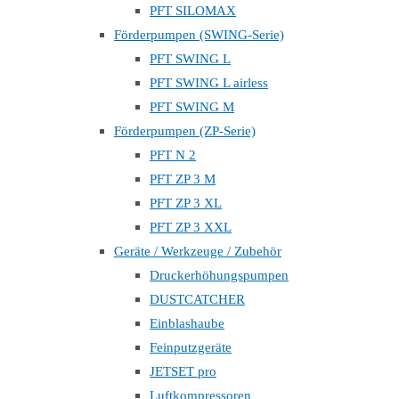
PFT SILOMAX
Förderpumpen (SWING-Serie)
PFT SWING L
PFT SWING L airless
PFT SWING M
Förderpumpen (ZP-Serie)
PFT N 2
PFT ZP 3 M
PFT ZP 3 XL
PFT ZP 3 XXL
Geräte / Werkzeuge / Zubehör
Druckerhöhungspumpen
DUSTCATCHER
Einblashaube
Feinputzgeräte
JETSET pro
Luftkompressoren