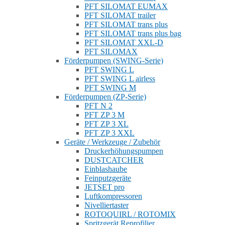
PFT SILOMAT EUMAX
PFT SILOMAT trailer
PFT SILOMAT trans plus
PFT SILOMAT trans plus bag
PFT SILOMAT XXL-D
PFT SILOMAX
Förderpumpen (SWING-Serie)
PFT SWING L
PFT SWING L airless
PFT SWING M
Förderpumpen (ZP-Serie)
PFT N 2
PFT ZP 3 M
PFT ZP 3 XL
PFT ZP 3 XXL
Geräte / Werkzeuge / Zubehör
Druckerhöhungspumpen
DUSTCATCHER
Einblashaube
Feinputzgeräte
JETSET pro
Luftkompressoren
Nivelliertaster
ROTOQUIRL / ROTOMIX
Spritzgerät Reprofilier