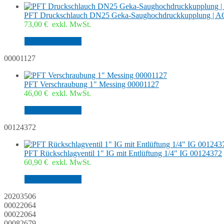
PFT Druckschlauch DN25 Geka-Saughochdruckkupplung | A
73,00
€
exkl. MwSt.
In den Warenkorb
00001127
PFT Verschraubung 1" Messing 00001127
46,00
€
exkl. MwSt.
In den Warenkorb
00124372
PFT Rückschlagventil 1" IG mit Entlüftung 1/4" IG 00124372
60,90
€
exkl. MwSt.
In den Warenkorb
20203506
00022064
00022064
00082679