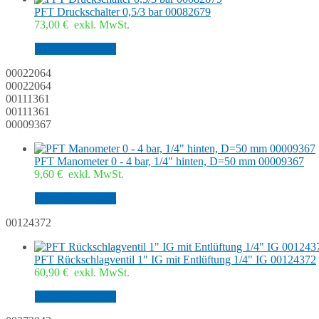
PFT Druckschalter 0,5/3 bar 00082679
73,00
€
exkl. MwSt.
In den Warenkorb
00022064
00022064
00111361
00111361
00009367
PFT Manometer 0 - 4 bar, 1/4" hinten, D=50 mm 00009367
9,60
€
exkl. MwSt.
In den Warenkorb
00124372
PFT Rückschlagventil 1" IG mit Entlüftung 1/4" IG 00124372
60,90
€
exkl. MwSt.
In den Warenkorb