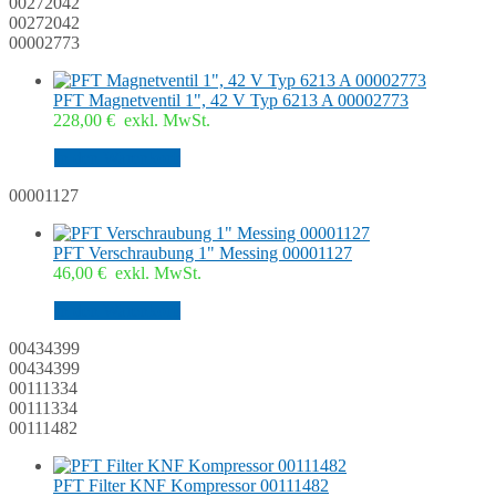
00272042
00272042
00002773
PFT Magnetventil 1", 42 V Typ 6213 A 00002773
228,00
€
exkl. MwSt.
In den Warenkorb
00001127
PFT Verschraubung 1" Messing 00001127
46,00
€
exkl. MwSt.
In den Warenkorb
00434399
00434399
00111334
00111334
00111482
PFT Filter KNF Kompressor 00111482