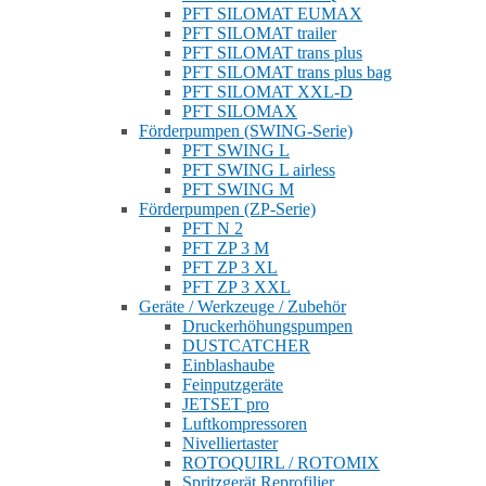
PFT SILOMAT EUMAX
PFT SILOMAT trailer
PFT SILOMAT trans plus
PFT SILOMAT trans plus bag
PFT SILOMAT XXL-D
PFT SILOMAX
Förderpumpen (SWING-Serie)
PFT SWING L
PFT SWING L airless
PFT SWING M
Förderpumpen (ZP-Serie)
PFT N 2
PFT ZP 3 M
PFT ZP 3 XL
PFT ZP 3 XXL
Geräte / Werkzeuge / Zubehör
Druckerhöhungspumpen
DUSTCATCHER
Einblashaube
Feinputzgeräte
JETSET pro
Luftkompressoren
Nivelliertaster
ROTOQUIRL / ROTOMIX
Spritzgerät Reprofilier