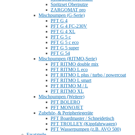
Spritzset Oberputze
ZARGOMAT pro
Mischpumpen (G-Serie)
PFT G 4
PFT G 4 FC-230V
PFT G 4 XL
PFT G 5 c
PFT G 5 c eco
PFT G 5 super
PFT G 54
Mischpumpen (RITMO-Serie)
PFT RITMO double mix
PFT RITMO L eco
PFT RITMO L plus / turbo / powercoat
PFT RITMO L smart
PFT RITMO M / L
PFT RITMO XL
Mischpumpen (Weitere)
PFT BOLERO
PFT MONOJET
Zubehör- & Peripheriegeräte
PFT Boardmaster / Schneidetisch
PFT TROLLEY (Kippfahrwagen)
PFT Wasserpumpen (z.B. AVO 500)
Ersatzteile