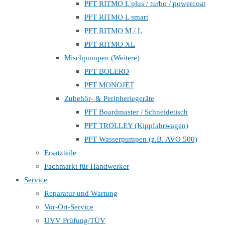
PFT RITMO L plus / turbo / powercoat
PFT RITMO L smart
PFT RITMO M / L
PFT RITMO XL
Mischpumpen (Weitere)
PFT BOLERO
PFT MONOJET
Zubehör- & Peripheriegeräte
PFT Boardmaster / Schneidetisch
PFT TROLLEY (Kippfahrwagen)
PFT Wasserpumpen (z.B. AVO 500)
Ersatzteile
Fachmarkt für Handwerker
Service
Reparatur und Wartung
Vor-Ort-Service
UVV Prüfung/TÜV