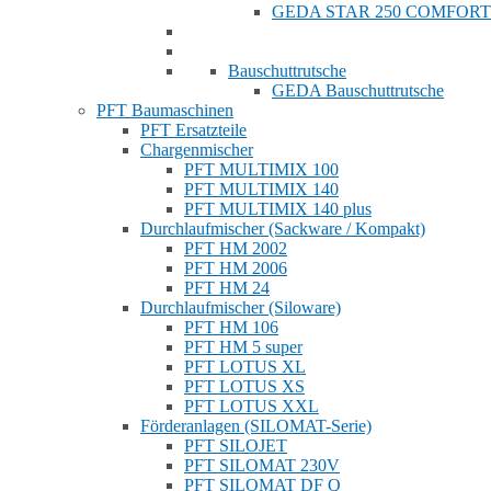
GEDA STAR 250 COMFORT
Bauschuttrutsche
GEDA Bauschuttrutsche
PFT Baumaschinen
PFT Ersatzteile
Chargenmischer
PFT MULTIMIX 100
PFT MULTIMIX 140
PFT MULTIMIX 140 plus
Durchlaufmischer (Sackware / Kompakt)
PFT HM 2002
PFT HM 2006
PFT HM 24
Durchlaufmischer (Siloware)
PFT HM 106
PFT HM 5 super
PFT LOTUS XL
PFT LOTUS XS
PFT LOTUS XXL
Förderanlagen (SILOMAT-Serie)
PFT SILOJET
PFT SILOMAT 230V
PFT SILOMAT DF Q