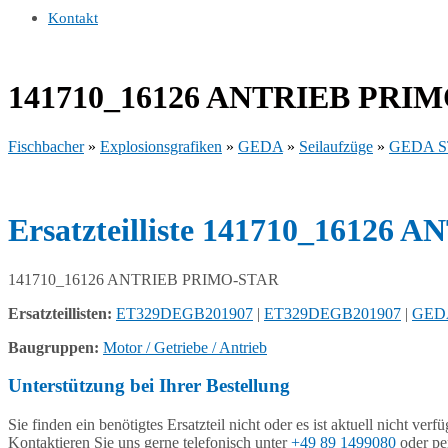
Kontakt
141710_16126 ANTRIEB PRI
Fischbacher
»
Explosionsgrafiken
»
GEDA
»
Seilaufzüge
»
GEDA S
Ersatzteilliste 141710_1612
141710_16126 ANTRIEB PRIMO-STAR
Ersatzteillisten:
ET329DEGB201907
|
ET329DEGB201907
|
GED
Baugruppen:
Motor / Getriebe / Antrieb
Unterstützung bei Ihrer Bestellung
Sie finden ein benötigtes Ersatzteil nicht oder es ist aktuell nicht verf
Kontaktieren Sie uns gerne telefonisch unter
+49 89 1499080
oder pe