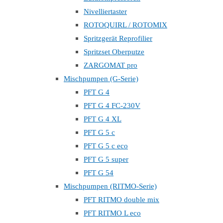
Nivelliertaster
ROTOQUIRL / ROTOMIX
Spritzgerät Reprofilier
Spritzset Oberputze
ZARGOMAT pro
Mischpumpen (G-Serie)
PFT G 4
PFT G 4 FC-230V
PFT G 4 XL
PFT G 5 c
PFT G 5 c eco
PFT G 5 super
PFT G 54
Mischpumpen (RITMO-Serie)
PFT RITMO double mix
PFT RITMO L eco