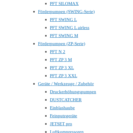
PFT SILOMAX
Förderpumpen (SWING-Serie)
PFT SWING L
PFT SWING L airless
PFT SWING M
Förderpumpen (ZP-Serie)
PFT N 2
PFT ZP 3 M
PFT ZP 3 XL
PFT ZP 3 XXL
Geräte / Werkzeuge / Zubehör
Druckerhöhungspumpen
DUSTCATCHER
Einblashaube
Feinputzgeräte
JETSET pro
Luftkompressoren