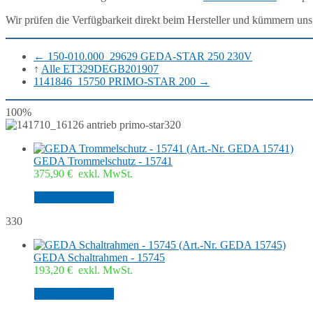
Wir prüfen die Verfügbarkeit direkt beim Hersteller und kümmern uns
←
150-010.000_29629 GEDA-STAR 250 230V
↑
Alle ET329DEGB201907
1141846_15750 PRIMO-STAR 200
→
100%
320
GEDA Trommelschutz - 15741
375,90
€
exkl. MwSt.
In den Warenkorb
330
GEDA Schaltrahmen - 15745
193,20
€
exkl. MwSt.
In den Warenkorb