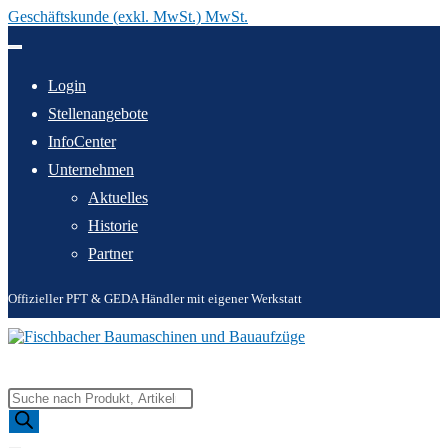
Geschäftskunde (exkl. MwSt.) MwSt.
Zum
Inhalt
springen
Login
Stellenangebote
InfoCenter
Unternehmen
Aktuelles
Historie
Partner
Offizieller PFT & GEDA Händler mit eigener Werkstatt
Products
search