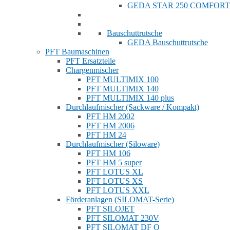
GEDA STAR 250 COMFORT
Bauschuttrutsche
GEDA Bauschuttrutsche
PFT Baumaschinen
PFT Ersatzteile
Chargenmischer
PFT MULTIMIX 100
PFT MULTIMIX 140
PFT MULTIMIX 140 plus
Durchlaufmischer (Sackware / Kompakt)
PFT HM 2002
PFT HM 2006
PFT HM 24
Durchlaufmischer (Siloware)
PFT HM 106
PFT HM 5 super
PFT LOTUS XL
PFT LOTUS XS
PFT LOTUS XXL
Förderanlagen (SILOMAT-Serie)
PFT SILOJET
PFT SILOMAT 230V
PFT SILOMAT DF Q