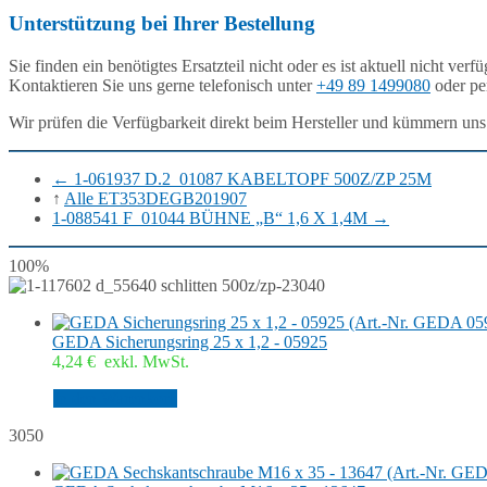
Unterstützung bei Ihrer Bestellung
Sie finden ein benötigtes Ersatzteil nicht oder es ist aktuell nicht verf
Kontaktieren Sie uns gerne telefonisch unter
+49 89 1499080
oder pe
Wir prüfen die Verfügbarkeit direkt beim Hersteller und kümmern uns
←
1-061937 D.2_01087 KABELTOPF 500Z/ZP 25M
↑
Alle ET353DEGB201907
1-088541 F_01044 BÜHNE „B“ 1,6 X 1,4M
→
100%
3040
GEDA Sicherungsring 25 x 1,2 - 05925
4,24
€
exkl. MwSt.
In den Warenkorb
3050