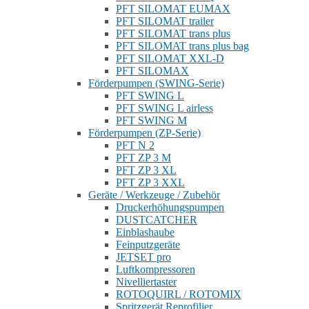
PFT SILOMAT EUMAX
PFT SILOMAT trailer
PFT SILOMAT trans plus
PFT SILOMAT trans plus bag
PFT SILOMAT XXL-D
PFT SILOMAX
Förderpumpen (SWING-Serie)
PFT SWING L
PFT SWING L airless
PFT SWING M
Förderpumpen (ZP-Serie)
PFT N 2
PFT ZP 3 M
PFT ZP 3 XL
PFT ZP 3 XXL
Geräte / Werkzeuge / Zubehör
Druckerhöhungspumpen
DUSTCATCHER
Einblashaube
Feinputzgeräte
JETSET pro
Luftkompressoren
Nivelliertaster
ROTOQUIRL / ROTOMIX
Spritzgerät Reprofilier