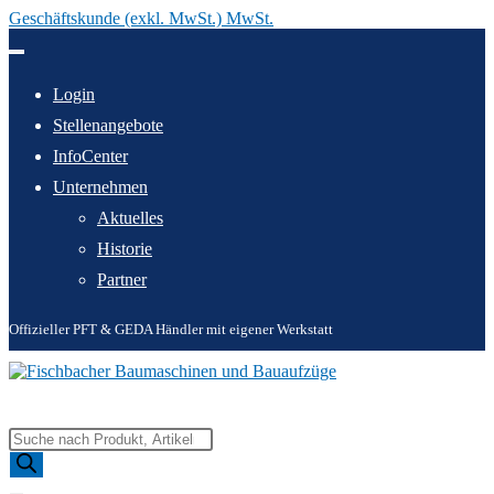
Geschäftskunde (exkl. MwSt.) MwSt.
Zum
Inhalt
springen
Login
Stellenangebote
InfoCenter
Unternehmen
Aktuelles
Historie
Partner
Offizieller PFT & GEDA Händler mit eigener Werkstatt
Products
search