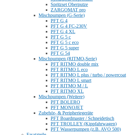
Spritzset Oberputze
ZARGOMAT pro
Mischpumpen (G-Serie)
PFT G 4
PFT G 4 FC-230V
PFT G 4 XL
PFT G 5 c
PFT G 5 c eco
PFT G 5 super
PFT G 54
Mischpumpen (RITMO-Serie)
PFT RITMO double mix
PFT RITMO L eco
PFT RITMO L plus / turbo / powercoat
PFT RITMO L smart
PFT RITMO M / L
PFT RITMO XL
Mischpumpen (Weitere)
PFT BOLERO
PFT MONOJET
Zubehör- & Peripheriegeräte
PFT Boardmaster / Schneidetisch
PFT TROLLEY (Kippfahrwagen)
PFT Wasserpumpen (z.B. AVO 500)
Ersatzteile