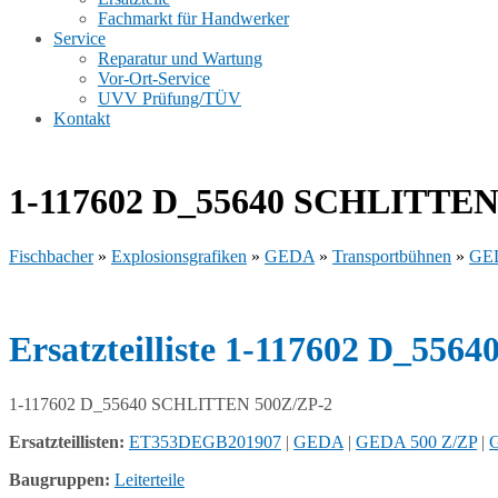
Fachmarkt für Handwerker
Service
Reparatur und Wartung
Vor-Ort-Service
UVV Prüfung/TÜV
Kontakt
1-117602 D_55640 SCHLITTEN
Fischbacher
»
Explosionsgrafiken
»
GEDA
»
Transportbühnen
»
GED
Ersatzteilliste 1-117602 D_5
1-117602 D_55640 SCHLITTEN 500Z/ZP-2
Ersatzteillisten:
ET353DEGB201907
|
GEDA
|
GEDA 500 Z/ZP
|
G
Baugruppen:
Leiterteile