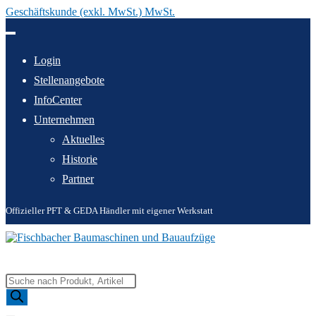
Geschäftskunde (exkl. MwSt.) MwSt.
Zum
Inhalt
springen
Login
Stellenangebote
InfoCenter
Unternehmen
Aktuelles
Historie
Partner
Offizieller PFT & GEDA Händler mit eigener Werkstatt
Products
search