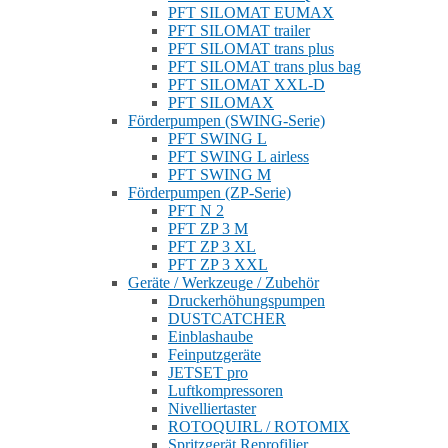
PFT SILOMAT EUMAX
PFT SILOMAT trailer
PFT SILOMAT trans plus
PFT SILOMAT trans plus bag
PFT SILOMAT XXL-D
PFT SILOMAX
Förderpumpen (SWING-Serie)
PFT SWING L
PFT SWING L airless
PFT SWING M
Förderpumpen (ZP-Serie)
PFT N 2
PFT ZP 3 M
PFT ZP 3 XL
PFT ZP 3 XXL
Geräte / Werkzeuge / Zubehör
Druckerhöhungspumpen
DUSTCATCHER
Einblashaube
Feinputzgeräte
JETSET pro
Luftkompressoren
Nivelliertaster
ROTOQUIRL / ROTOMIX
Spritzgerät Reprofilier