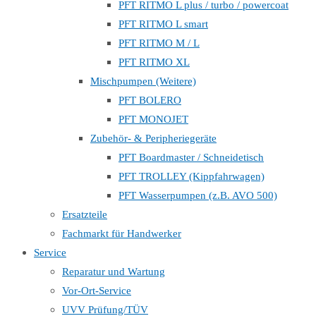
PFT RITMO L plus / turbo / powercoat
PFT RITMO L smart
PFT RITMO M / L
PFT RITMO XL
Mischpumpen (Weitere)
PFT BOLERO
PFT MONOJET
Zubehör- & Peripheriegeräte
PFT Boardmaster / Schneidetisch
PFT TROLLEY (Kippfahrwagen)
PFT Wasserpumpen (z.B. AVO 500)
Ersatzteile
Fachmarkt für Handwerker
Service
Reparatur und Wartung
Vor-Ort-Service
UVV Prüfung/TÜV