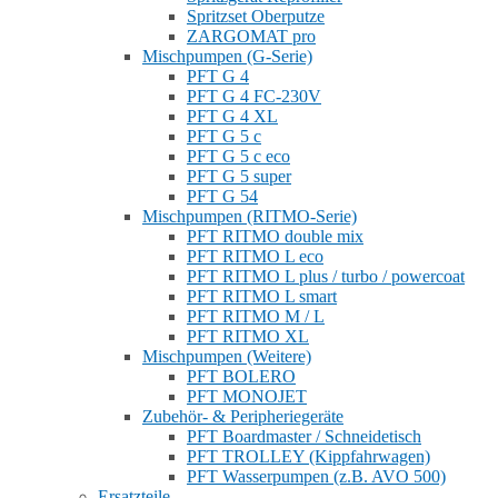
Spritzset Oberputze
ZARGOMAT pro
Mischpumpen (G-Serie)
PFT G 4
PFT G 4 FC-230V
PFT G 4 XL
PFT G 5 c
PFT G 5 c eco
PFT G 5 super
PFT G 54
Mischpumpen (RITMO-Serie)
PFT RITMO double mix
PFT RITMO L eco
PFT RITMO L plus / turbo / powercoat
PFT RITMO L smart
PFT RITMO M / L
PFT RITMO XL
Mischpumpen (Weitere)
PFT BOLERO
PFT MONOJET
Zubehör- & Peripheriegeräte
PFT Boardmaster / Schneidetisch
PFT TROLLEY (Kippfahrwagen)
PFT Wasserpumpen (z.B. AVO 500)
Ersatzteile