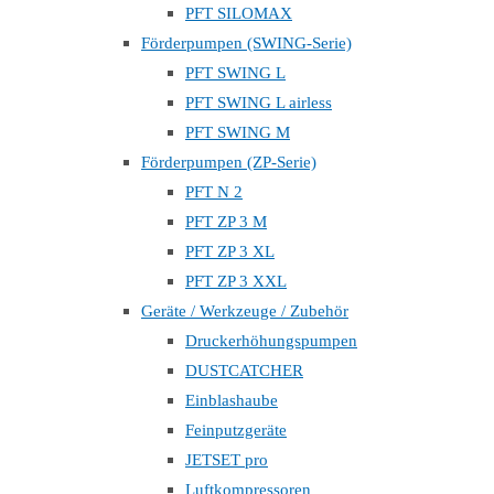
PFT SILOMAX
Förderpumpen (SWING-Serie)
PFT SWING L
PFT SWING L airless
PFT SWING M
Förderpumpen (ZP-Serie)
PFT N 2
PFT ZP 3 M
PFT ZP 3 XL
PFT ZP 3 XXL
Geräte / Werkzeuge / Zubehör
Druckerhöhungspumpen
DUSTCATCHER
Einblashaube
Feinputzgeräte
JETSET pro
Luftkompressoren