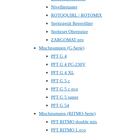
Nivelliertaster
ROTOQUIRL / ROTOMIX
Spritzgerät Reprofilier
Spritzset Oberputze
ZARGOMAT pro
Mischpumpen (G-Serie)
PFT G 4
PFT G 4 FC-230V
PFT G 4 XL
PFT G 5 c
PFT G 5 c eco
PFT G 5 super
PFT G 54
Mischpumpen (RITMO-Serie)
PFT RITMO double mix
PFT RITMO L eco