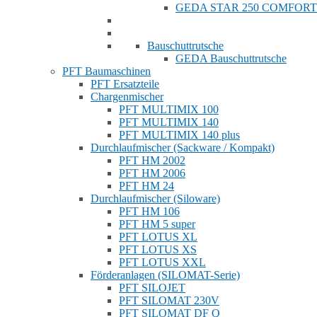
GEDA STAR 250 COMFORT
Bauschuttrutsche
GEDA Bauschuttrutsche
PFT Baumaschinen
PFT Ersatzteile
Chargenmischer
PFT MULTIMIX 100
PFT MULTIMIX 140
PFT MULTIMIX 140 plus
Durchlaufmischer (Sackware / Kompakt)
PFT HM 2002
PFT HM 2006
PFT HM 24
Durchlaufmischer (Siloware)
PFT HM 106
PFT HM 5 super
PFT LOTUS XL
PFT LOTUS XS
PFT LOTUS XXL
Förderanlagen (SILOMAT-Serie)
PFT SILOJET
PFT SILOMAT 230V
PFT SILOMAT DF Q